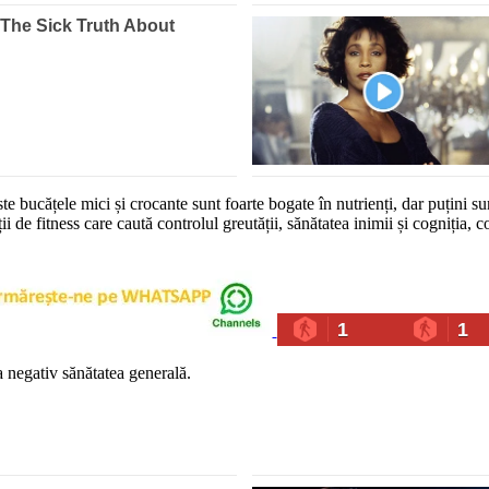
ste bucățele mici și crocante sunt foarte bogate în nutrienți, dar puțini 
 de fitness care caută controlul greutății, sănătatea inimii și cogniția, 
1
1
 negativ sănătatea generală.