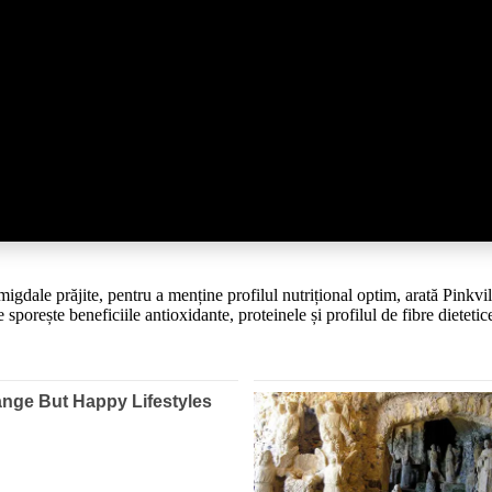
le prăjite, pentru a menține profilul nutrițional optim, arată Pinkvill
sporește beneficiile antioxidante, proteinele și profilul de fibre dietetic