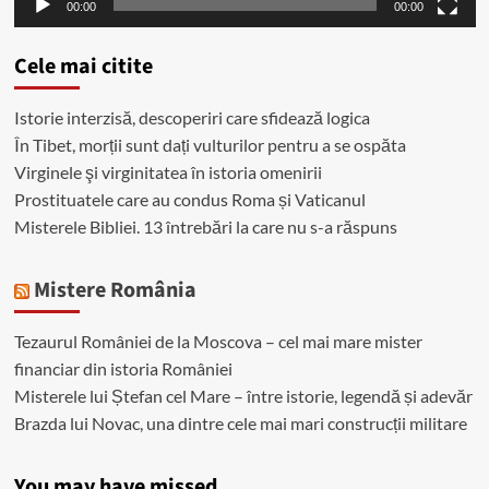
00:00
00:00
Cele mai citite
Istorie interzisă, descoperiri care sfidează logica
În Tibet, morții sunt dați vulturilor pentru a se ospăta
Virginele şi virginitatea în istoria omenirii
Prostituatele care au condus Roma și Vaticanul
Misterele Bibliei. 13 întrebări la care nu s-a răspuns
Mistere România
Tezaurul României de la Moscova – cel mai mare mister
financiar din istoria României
Misterele lui Ștefan cel Mare – între istorie, legendă și adevăr
Brazda lui Novac, una dintre cele mai mari construcții militare
You may have missed