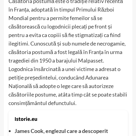
Căsătoria postumă este o tradiție relativ recentă
în Franța, adoptată în timpul Primului Război
Mondial pentru a permite femeilor să se
căsătorească cu logodnicii plecați pe front și
pentru a evita ca copiii să fie stigmatizați ca fiind
ilegitimi. Cunoscută și sub numele de necrogamie,
căsătoria postumă a fost legală în Franța în urma
tragediei din 1950 a barajului Malpasset.
Logodnica însărcinată a unei victime a adresat o
petiție președintelui, conducând Adunarea
Națională să adopte o lege care să autorizeze
căsătoriile postume, atâta timp cât se poate stabili
consimțământul defunctului.
Istorie.eu
James Cook, englezul care a descoperit