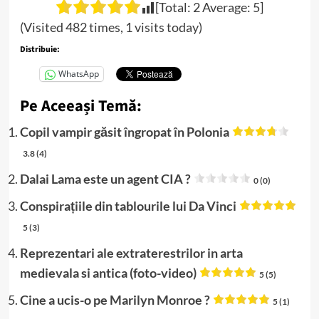
[Total:
2
Average:
5
]
(Visited 482 times, 1 visits today)
Distribuie:
WhatsApp
Pe Aceeași Temă:
Copil vampir găsit îngropat în Polonia
3.8 (4)
Dalai Lama este un agent CIA ?
0 (0)
Conspirațiile din tablourile lui Da Vinci
5 (3)
Reprezentari ale extraterestrilor in arta
medievala si antica (foto-video)
5 (5)
Cine a ucis-o pe Marilyn Monroe ?
5 (1)