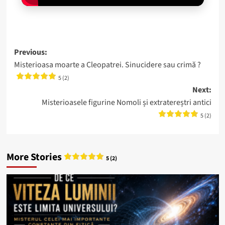
Post
Previous:
Misterioasa moarte a Cleopatrei. Sinucidere sau crimă ?
navigation
5 (2)
Next:
Misterioasele figurine Nomoli și extratereștri antici
5 (2)
More Stories
5 (2)