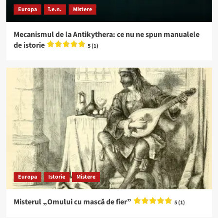
Europa
î.e.n.
Mistere
Mecanismul de la Antikythera: ce nu ne spun manualele
de istorie
5 (1)
Europa
Istorie
Mistere
Misterul „Omului cu mască de fier”
5 (1)