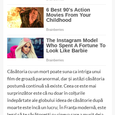
Căsătoria cu un mort poate suna ca intriga unui
film de groază paranormal, dar și astăzi căsătoria
postumă continuă să existe. Ceea ce este mai
surprinzător este că nu doar în colțurile
îndepărtate ale globului ideea de căsătorie după
moarte este încă un lucru; În Franța modernă, este
legal să te căsătorești cu cineva care a murit deja.