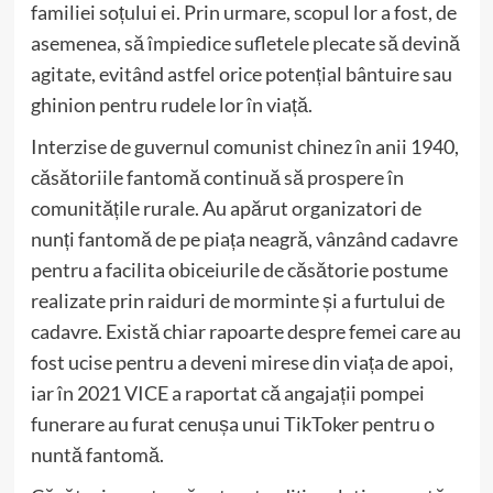
familiei soțului ei. Prin urmare, scopul lor a fost, de
asemenea, să împiedice sufletele plecate să devină
agitate, evitând astfel orice potențial bântuire sau
ghinion pentru rudele lor în viață.
Interzise de guvernul comunist chinez în anii 1940,
căsătoriile fantomă continuă să prospere în
comunitățile rurale. Au apărut organizatori de
nunți fantomă de pe piața neagră, vânzând cadavre
pentru a facilita obiceiurile de căsătorie postume
realizate prin raiduri de morminte și a furtului de
cadavre. Există chiar rapoarte despre femei care au
fost ucise pentru a deveni mirese din viața de apoi,
iar în 2021 VICE a raportat că angajații pompei
funerare au furat cenușa unui TikToker pentru o
nuntă fantomă.