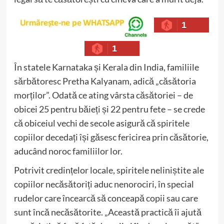
1
1
În statele Karnataka și Kerala din India, familiile
sărbătoresc Pretha Kalyanam, adică „căsătoria
morților”. Odată ce ating vârsta căsătoriei – de
obicei 25 pentru băieți și 22 pentru fete – se crede
că obiceiul vechi de secole asigură că spiritele
copiilor decedați își găsesc fericirea prin căsătorie,
aducând noroc familiilor lor.
Potrivit credințelor locale, spiritele neliniștite ale
copiilor necăsătoriți aduc nenorociri, în special
rudelor care încearcă să conceapă copii sau care
sunt încă necăsătorite. „Această practică îi ajută