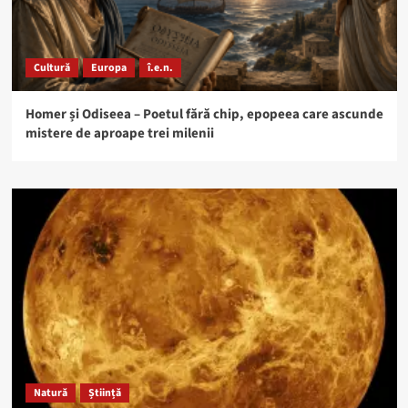
Cultură
Europa
î.e.n.
Homer și Odiseea – Poetul fără chip, epopeea care ascunde
mistere de aproape trei milenii
Natură
Știință