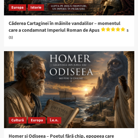
Europa
Istorie
Căderea Cartaginei în mâinile vandalilor – momentul
care a condamnat Imperiul Roman de Apus
5
(1)
Cultură
Europa
î.e.n.
Homer și Odiseea – Poetul fără chip, epopeea care