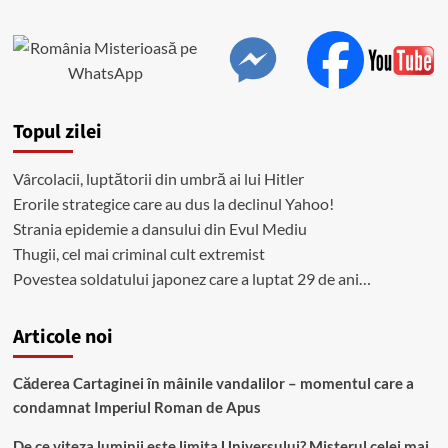
Topul zilei
Vârcolacii, luptătorii din umbră ai lui Hitler
Erorile strategice care au dus la declinul Yahoo!
Strania epidemie a dansului din Evul Mediu
Thugii, cel mai criminal cult extremist
Povestea soldatului japonez care a luptat 29 de ani…
Articole noi
Căderea Cartaginei în mâinile vandalilor – momentul care a
condamnat Imperiul Roman de Apus
De ce viteza luminii este limita Universului? Misterul celei mai