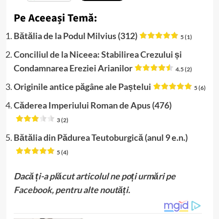
Pe Aceeași Temă:
Bătălia de la Podul Milvius (312)
5 (1)
Conciliul de la Niceea: Stabilirea Crezului și
Condamnarea Ereziei Arianilor
4.5 (2)
Originile antice păgâne ale Paștelui
5 (6)
Căderea Imperiului Roman de Apus (476)
3 (2)
Bătălia din Pădurea Teutoburgică (anul 9 e.n.)
5 (4)
Dacă ți-a plăcut articolul ne poți urmări pe
Facebook
, pentru alte noutăți.