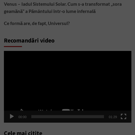
Venus – Iadul Sistemului Solar. Cum s-a transformat „sora
geamănă” a Pământului într-o lume infernală
Ce formă are, de fapt, Universul?
Recomandări video
Player
video
00:00
01:29
Cele mai citite