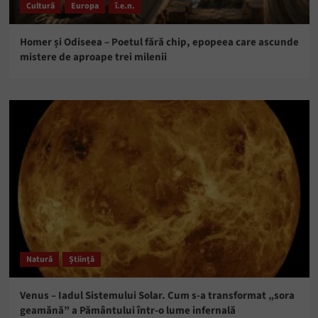
Cultură
Europa
î.e.n.
Homer și Odiseea – Poetul fără chip, epopeea care ascunde
mistere de aproape trei milenii
Natură
Știință
Venus – Iadul Sistemului Solar. Cum s-a transformat „sora
geamănă” a Pământului într-o lume infernală