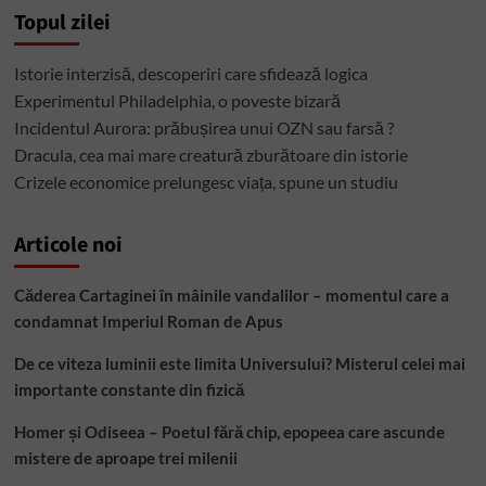
Topul zilei
Istorie interzisă, descoperiri care sfidează logica
Experimentul Philadelphia, o poveste bizară
Incidentul Aurora: prăbușirea unui OZN sau farsă ?
Dracula, cea mai mare creatură zburătoare din istorie
Crizele economice prelungesc viața, spune un studiu
Articole noi
Căderea Cartaginei în mâinile vandalilor – momentul care a
condamnat Imperiul Roman de Apus
De ce viteza luminii este limita Universului? Misterul celei mai
importante constante din fizică
Homer și Odiseea – Poetul fără chip, epopeea care ascunde
mistere de aproape trei milenii