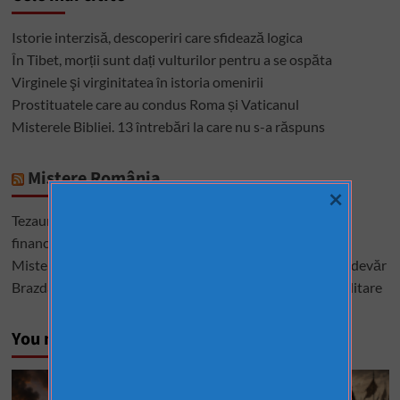
Istorie interzisă, descoperiri care sfidează logica
În Tibet, morții sunt dați vulturilor pentru a se ospăta
Virginele şi virginitatea în istoria omenirii
Prostituatele care au condus Roma și Vaticanul
Misterele Bibliei. 13 întrebări la care nu s-a răspuns
Mistere România
×
Tezaurul României de la Moscova – cel mai mare mister
financiar din istoria României
Misterele lui Ștefan cel Mare – între istorie, legendă și adevăr
Brazda lui Novac, una dintre cele mai mari construcții militare
You may have missed