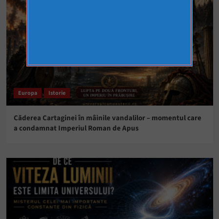
Europa
Istorie
Căderea Cartaginei în mâinile vandalilor – momentul care
a condamnat Imperiul Roman de Apus