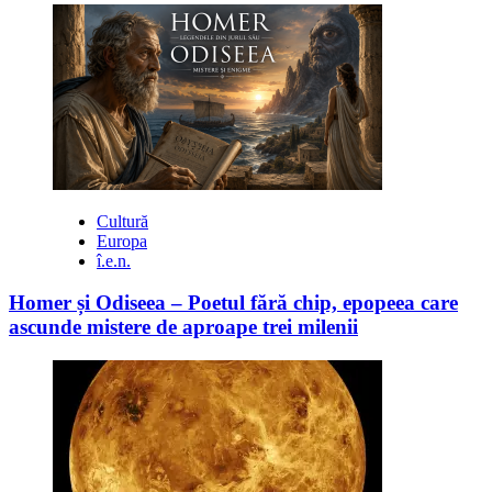
Cultură
Europa
î.e.n.
Homer și Odiseea – Poetul fără chip, epopeea care
ascunde mistere de aproape trei milenii