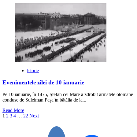
more
about
Istoria
Cafelei
Istorie
Evenimentele zilei de 10 ianuarie
Pe 10 ianuarie, în 1475, Ştefan cel Mare a zdrobit armatele otomane
conduse de Suleiman Pașa în bătălia de la...
Read
Read More
Paginație
more
1
2
3
4
…
22
Next
about
articole
Evenimentele
zilei