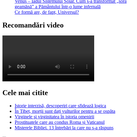
Venus – Iadul Sistemului Solar. Cum s-a transformat „sora
geamănă” a Pământului într-o lume infernală
Ce formă are, de fapt, Universul?
Recomandări video
Cele mai citite
Istorie interzisă, descoperiri care sfidează logica
În Tibet, morții sunt dați vulturilor pentru a se ospăta
Virginele şi virginitatea în istoria omenirii
Prostituatele care au condus Roma și Vaticanul
Misterele Bibliei. 13 întrebări la care nu s-a răspuns