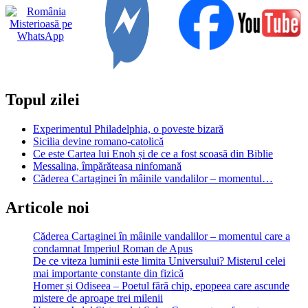
de
10
ianuarie
Topul zilei
Experimentul Philadelphia, o poveste bizară
Sicilia devine romano-catolică
Ce este Cartea lui Enoh și de ce a fost scoasă din Biblie
Messalina, împărăteasa ninfomană
Căderea Cartaginei în mâinile vandalilor – momentul…
Articole noi
Căderea Cartaginei în mâinile vandalilor – momentul care a
condamnat Imperiul Roman de Apus
De ce viteza luminii este limita Universului? Misterul celei
mai importante constante din fizică
Homer și Odiseea – Poetul fără chip, epopeea care ascunde
mistere de aproape trei milenii