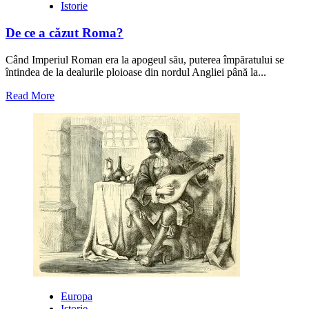
Roman
Istorie
de
Apus
De ce a căzut Roma?
Când Imperiul Roman era la apogeul său, puterea împăratului se
întindea de la dealurile ploioase din nordul Angliei până la...
Read
Read More
more
about
De
ce
a
căzut
Roma?
Europa
Istorie