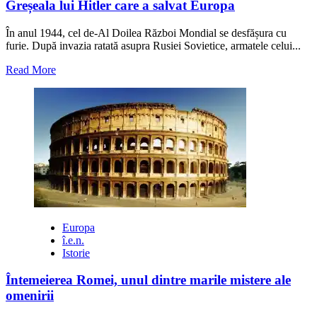
Greșeala lui Hitler care a salvat Europa
În anul 1944, cel de-Al Doilea Război Mondial se desfășura cu
furie. După invazia ratată asupra Rusiei Sovietice, armatele celui...
Read
Read More
more
about
Greșeala
lui
Hitler
care
a
salvat
Europa
Europa
î.e.n.
Istorie
Întemeierea Romei, unul dintre marile mistere ale
omenirii