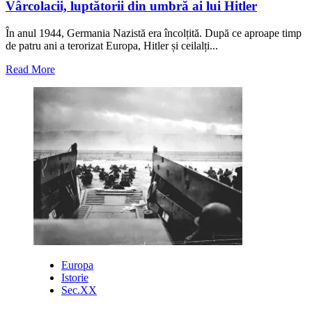
Vârcolacii, luptătorii din umbră ai lui Hitler
În anul 1944, Germania Nazistă era încolțită. După ce aproape timp
de patru ani a terorizat Europa, Hitler și ceilalți...
Read
Read More
more
about
Vârcolacii,
luptătorii
din
umbră
ai
lui
Hitler
Europa
Istorie
Sec.XX