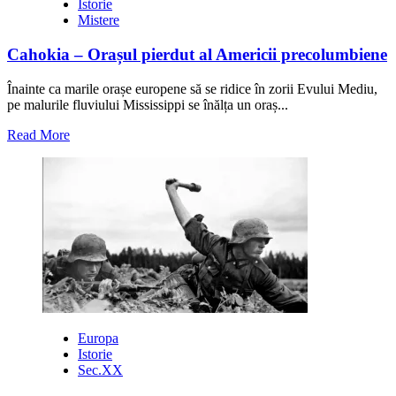
Istorie
Mistere
Cahokia – Orașul pierdut al Americii precolumbiene
Înainte ca marile orașe europene să se ridice în zorii Evului Mediu,
pe malurile fluviului Mississippi se înălța un oraș...
Read
Read More
more
about
Cahokia
–
Orașul
pierdut
al
Americii
precolumbiene
Europa
Istorie
Sec.XX