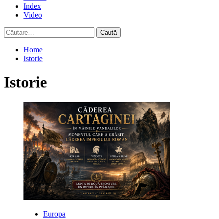
Index
Video
Caută
după:
Home
Istorie
Istorie
Europa