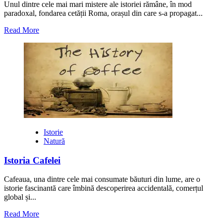
Unul dintre cele mai mari mistere ale istoriei rămâne, în mod
paradoxal, fondarea cetății Roma, orașul din care s-a propagat...
Read
Read More
more
about
Întemeierea
Romei,
unul
dintre
marile
mistere
ale
omenirii
Istorie
Natură
Istoria Cafelei
Cafeaua, una dintre cele mai consumate băuturi din lume, are o
istorie fascinantă care îmbină descoperirea accidentală, comerțul
global și...
Read
Read More