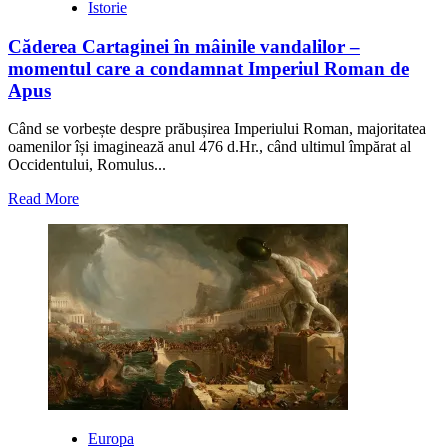
Istorie
Căderea Cartaginei în mâinile vandalilor –
momentul care a condamnat Imperiul Roman de
Apus
Când se vorbește despre prăbușirea Imperiului Roman, majoritatea
oamenilor își imaginează anul 476 d.Hr., când ultimul împărat al
Occidentului, Romulus...
Read
Read More
more
about
Căderea
Cartaginei
în
mâinile
vandalilor
–
momentul
care
a
condamnat
Imperiul
Europa