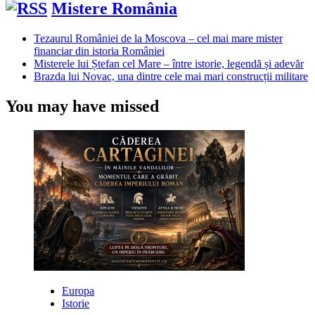
Mistere România
Tezaurul României de la Moscova – cel mai mare mister
financiar din istoria României
Misterele lui Ștefan cel Mare – între istorie, legendă și adevăr
Brazda lui Novac, una dintre cele mai mari construcții militare
You may have missed
Europa
Istorie