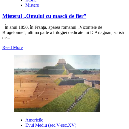
Mistere
Misterul „Omului cu mască de fier”
În anul 1850, în Franța, apărea romanul „Vicontele de
Bragelonne”, ultima parte a trilogiei dedicate lui D'Artagnan, scrisă
de...
Read
Read More
more
about
Misterul
„Omului
cu
mască
de
fier”
Americile
Evul Mediu (sec.V-sec.XV)