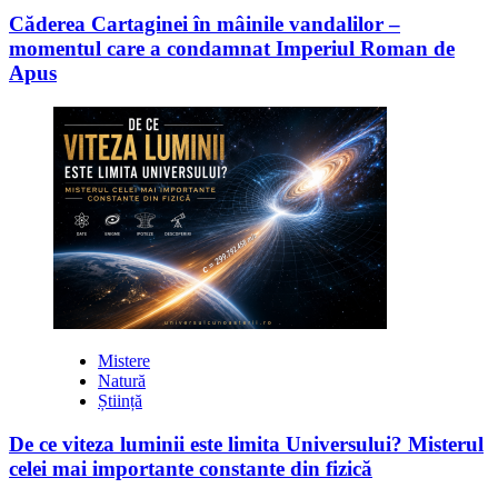
Căderea Cartaginei în mâinile vandalilor –
momentul care a condamnat Imperiul Roman de
Apus
Mistere
Natură
Știință
De ce viteza luminii este limita Universului? Misterul
celei mai importante constante din fizică