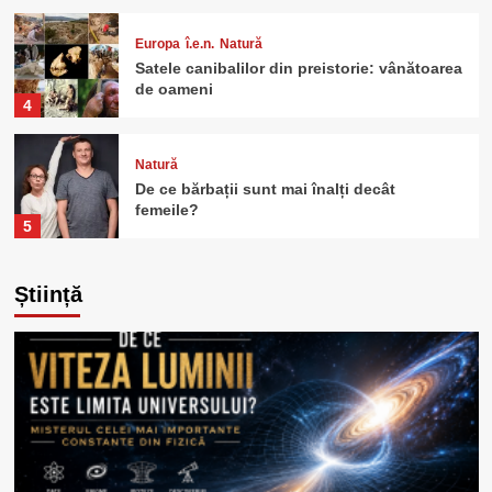
Europa
î.e.n.
Natură
Satele canibalilor din preistorie: vânătoarea
de oameni
4
Natură
De ce bărbații sunt mai înalți decât
femeile?
5
Știință