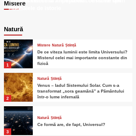
Misterul celei mai importante constante din
Mecanismul de la Antikythera: ce nu ne spun
Mistere
fizică
manualele de istorie
Natură
Mistere
Natură
Știință
De ce viteza luminii este limita Universului?
Misterul celei mai importante constante din
fizică
1
Natură
Știință
Venus – Iadul Sistemului Solar. Cum s-a
transformat „sora geamănă” a Pământului
într-o lume infernală
2
Natură
Știință
Ce formă are, de fapt, Universul?
3