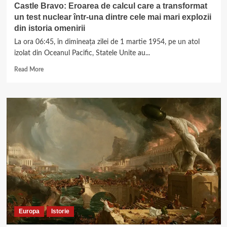
Castle Bravo: Eroarea de calcul care a transformat
un test nuclear într-una dintre cele mai mari explozii
din istoria omenirii
La ora 06:45, în dimineața zilei de 1 martie 1954, pe un atol
izolat din Oceanul Pacific, Statele Unite au...
Read
Read More
more
about
Castle
Bravo:
Eroarea
de
calcul
care
a
transformat
un
test
nuclear
într-
Europa
Istorie
una
dintre