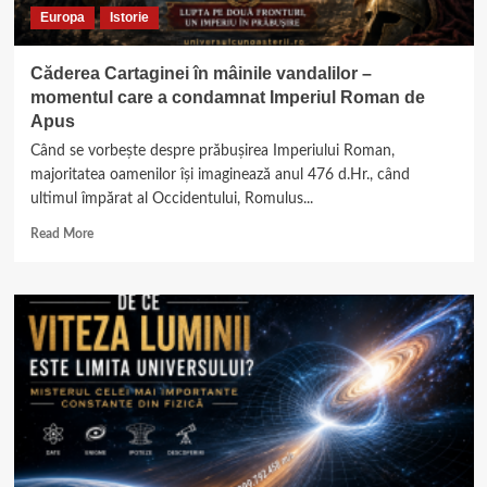
Europa
Istorie
Căderea Cartaginei în mâinile vandalilor –
momentul care a condamnat Imperiul Roman de
Apus
Când se vorbește despre prăbușirea Imperiului Roman,
majoritatea oamenilor își imaginează anul 476 d.Hr., când
ultimul împărat al Occidentului, Romulus...
Read
Read More
more
about
Căderea
Cartaginei
în
mâinile
vandalilor
–
momentul
care
a
condamnat