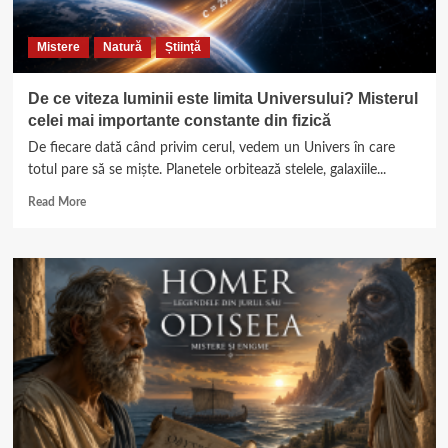
Imperiul
Roman
Mistere
Natură
Știință
de
Apus
De ce viteza luminii este limita Universului? Misterul
celei mai importante constante din fizică
De fiecare dată când privim cerul, vedem un Univers în care
totul pare să se miște. Planetele orbitează stelele, galaxiile...
Read
Read More
more
about
De
ce
viteza
luminii
este
limita
Universului?
Misterul
celei
mai
importante