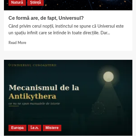
Natură
Știință
Pământului
într-
o
Ce formă are, de fapt, Universul?
lume
Când privim cerul nopții, instinctul ne spune că Universul este
infernală
un spațiu infinit care se întinde în toate direcțiile. Dar...
Read
Read More
more
about
Ce
formă
are,
de
fapt,
Universul?
Europa
î.e.n.
Mistere