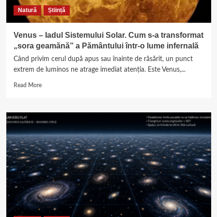
de
Natură
Știință
aproape
trei
milenii
Venus – Iadul Sistemului Solar. Cum s-a transformat
„sora geamănă” a Pământului într-o lume infernală
Când privim cerul după apus sau înainte de răsărit, un punct
extrem de luminos ne atrage imediat atenția. Este Venus,...
Read
Read More
more
about
Venus
–
Iadul
Sistemului
Solar.
Cum
s-
a
transformat
„sora
geamănă”
a