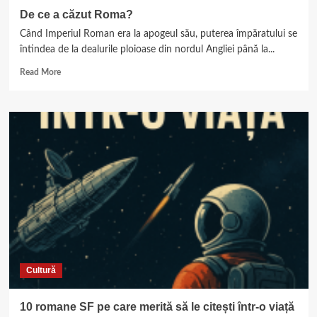
cele
De ce a căzut Roma?
mai
Când Imperiul Roman era la apogeul său, puterea împăratului se
mari
explozii
întindea de la dealurile ploioase din nordul Angliei până la...
din
Read
Read More
istoria
more
omenirii
about
De
ce
a
căzut
Roma?
Cultură
10 romane SF pe care merită să le citești într-o viață