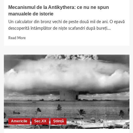
Mecanismul de la Antikythera: ce nu ne spun
manualele de istorie
Un calculator din bronz vechi de peste două mii de ani. O epavă
descoperită întâmplător de niște scafandri după bureți....
Read
Read More
more
about
Mecanismul
de
la
Antikythera:
ce
nu
ne
spun
manualele
de
istorie
Americile
Sec.XX
Știință