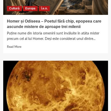
constante
Cultură
Europa
î.e.n.
din
fizică
Homer și Odiseea – Poetul fără chip, epopeea care
ascunde mistere de aproape trei milenii
Puține nume din istoria omenirii sunt învăluite în atâta mister
precum cel al lui Homer. Deși este considerat unul dintre...
Read
Read More
more
about
Homer
și
Odiseea
–
Poetul
fără
chip,
epopeea
care
ascunde
mistere