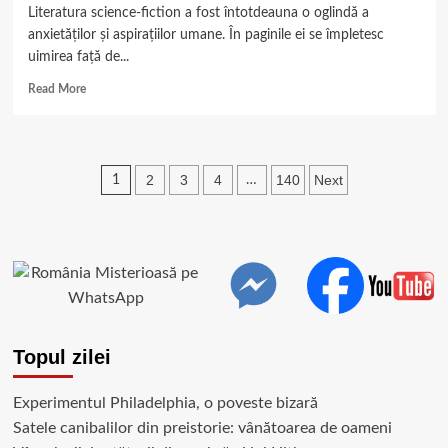
Literatura science-fiction a fost întotdeauna o oglindă a
anxietăților și aspirațiilor umane. În paginile ei se împletesc
uimirea față de...
Read
Read More
more
about
10
romane
Paginație
2
3
4
140
Next
1
…
SF
pe
articole
care
merită
să
le
citești
într-
o
viață
Topul zilei
Experimentul Philadelphia, o poveste bizară
Satele canibalilor din preistorie: vânătoarea de oameni