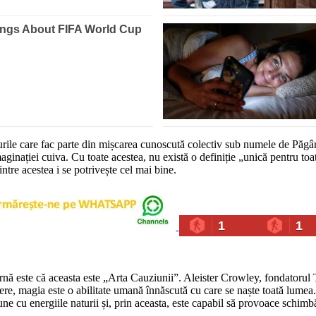
purile care fac parte din mișcarea cunoscută colectiv sub numele de Păgâ
ginației cuiva. Cu toate acestea, nu există o definiție „unică pentru to
intre acestea i se potrivește cel mai bine.
1
1
este că aceasta este „Arta Cauziunii”. Aleister Crowley, fondatorul The
re, magia este o abilitate umană înnăscută cu care se naște toată lumea. 
ne cu energiile naturii și, prin aceasta, este capabil să provoace schimb