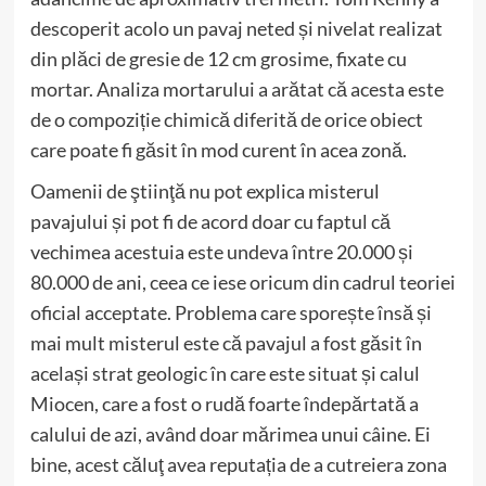
descoperit acolo un pavaj neted și nivelat realizat
din plăci de gresie de 12 cm grosime, fixate cu
mortar. Analiza mortarului a arătat că acesta este
de o compoziție chimică diferită de orice obiect
care poate fi găsit în mod curent în acea zonă.
Oamenii de ştiinţă nu pot explica misterul
pavajului și pot fi de acord doar cu faptul că
vechimea acestuia este undeva între 20.000 și
80.000 de ani, ceea ce iese oricum din cadrul teoriei
oficial acceptate. Problema care sporește însă și
mai mult misterul este că pavajul a fost găsit în
același strat geologic în care este situat și calul
Miocen, care a fost o rudă foarte îndepărtată a
calului de azi, având doar mărimea unui câine. Ei
bine, acest căluţ avea reputația de a cutreiera zona