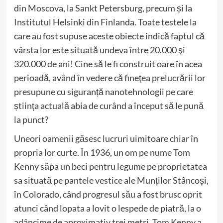
din Moscova, la Sankt Petersburg, precum și la
Institutul Helsinki din Finlanda. Toate testele la
care au fost supuse aceste obiecte indică faptul că
vârsta lor este situată undeva între 20.000 şi
320.000 de ani! Cine să le fi construit oare în acea
perioadă, având în vedere că fineţea prelucrării lor
presupune cu siguranță nanotehnologii pe care
știința actuală abia de curând a început să le pună
la punct?
Uneori oamenii găsesc lucruri uimitoare chiar în
propria lor curte. În 1936, un om pe nume Tom
Kenny săpa un beci pentru legume pe proprietatea
sa situată pe pantele vestice ale Munților Stâncoși,
în Colorado, când progresul său a fost brusc oprit
atunci când lopata a lovit o lespede de piatră, la o
adâncime de aproximativ trei metri. Tom Kenny a