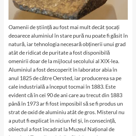
Oamenii de știință au fost mai mult decât șocați
deoarece aluminiul în stare pură nu poate fi găsit în
natură, iar tehnologia necesară obținerii unui grad
atât de ridicat de puritate a fost disponibilă
omenirii doar de la mijlocul secolului al XIX-lea.
Aluminiul a fost descoperit în laborator abia în
anul 1825 de către Oersted, iar producerea sa pe
cale industrială a început tocmai în 1883. Este
evident că în cei 90 de ani care au trecut din 1883
până în 1973 ar fi fost imposibil să se fi produs un
strat de oxid de aluminiu atât de gros. Misterul nu
a putut fi explicat în niciun fel și, în consecință,
obiectul a fost încadrat la Muzeul Național de