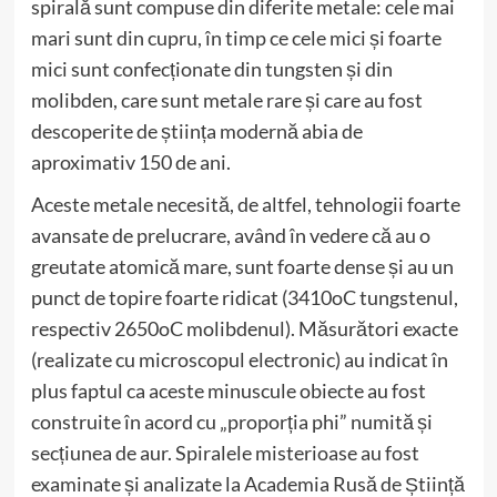
spirală sunt compuse din diferite metale: cele mai
mari sunt din cupru, în timp ce cele mici și foarte
mici sunt confecționate din tungsten și din
molibden, care sunt metale rare și care au fost
descoperite de știința modernă abia de
aproximativ 150 de ani.
Aceste metale necesită, de altfel, tehnologii foarte
avansate de prelucrare, având în vedere că au o
greutate atomică mare, sunt foarte dense și au un
punct de topire foarte ridicat (3410oC tungstenul,
respectiv 2650oC molibdenul). Măsurători exacte
(realizate cu microscopul electronic) au indicat în
plus faptul ca aceste minuscule obiecte au fost
construite în acord cu „proporția phi” numită și
secțiunea de aur. Spiralele misterioase au fost
examinate și analizate la Academia Rusă de Știință