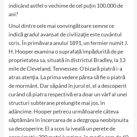
indicând astfel o vechime de cel puțin 100.000 de
ani?
Unul dintre cele mai convingătoare semne ce
indică gradul avansat de civilizaţie este cuvântul
scris. În primăvara anului 1891, un fermier numit J.
H. Hooper examina o suprafață împădurită de pe
proprietatea sa, situată în districtul Bradley, la 13
mile de Cleveland, Tennessee. O bizară piatră i-a
atras atenţia. La prima vedere părea să fie o piatră
de mormânt. Dar săpând în jurul ei, el a descoperit
curând că piatra respectivă era doar un vârf al unei
structuri subterane prelungite mai jos, în
adâncime. Hooper petrecu următoarele câteva
săptămâni în încercarea de a dezgropa neobișnuita
sa descoperire. El a scos la iveală un perete de
aproximativ 300 metri lungime, în medie cam de 60