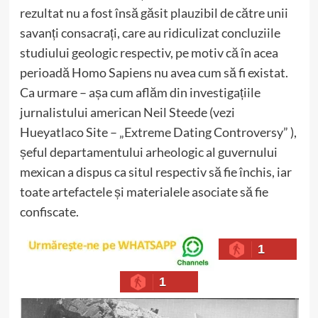
rezultat nu a fost însă găsit plauzibil de către unii
savanți consacrați, care au ridiculizat concluziile
studiului geologic respectiv, pe motiv că în acea
perioadă Homo Sapiens nu avea cum să fi existat.
Ca urmare – așa cum aflăm din investigațiile
jurnalistului american Neil Steede (vezi
Hueyatlaco Site – „Extreme Dating Controversy” ),
șeful departamentului arheologic al guvernului
mexican a dispus ca situl respectiv să fie închis, iar
toate artefactele și materialele asociate să fie
confiscate.
1
1