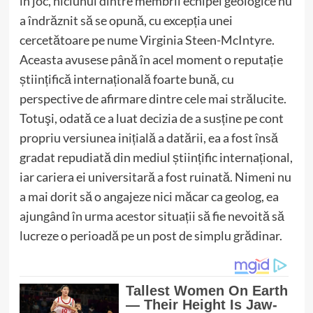
în joc, niciunul dintre membrii echipei geologice nu
a îndrăznit să se opună, cu excepția unei
cercetătoare pe nume Virginia Steen-McIntyre.
Aceasta avusese până în acel moment o reputație
științifică internațională foarte bună, cu
perspective de afirmare dintre cele mai strălucite.
Totuşi, odată ce a luat decizia de a susține pe cont
propriu versiunea inițială a datării, ea a fost însă
gradat repudiată din mediul științific internațional,
iar cariera ei universitară a fost ruinată. Nimeni nu
a mai dorit să o angajeze nici măcar ca geolog, ea
ajungând în urma acestor situații să fie nevoită să
lucreze o perioadă pe un post de simplu grădinar.