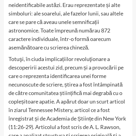
neidentificabile astăzi. Erau reprezentate și alte
simboluri: ale soarelui, ale fazelor lunii, sau altele
care se pare că aveau unele semnificații
astronomice. Toate împreună numărau 872
caractere individuale, într-o formă oarecum
asemănătoare cu scrierea chineză.
Totuşi, în ciuda implicațiilor revoluţionare a
descoperirii acestui zid, precum și a provocării pe
care o reprezenta identificarea unei forme
necunoscute de scriere, știrea a fost întâmpinată
de către comunitatea științifică mai degrabă cu o
copleșitoare apatie. A apărut doar un scurt articol
în ziarul Tennessee Mistery, articol ce a fost
înregistrat și de Academia de Științe din New York
(11:26-29). Articolul a fost scris de A. L. Rawson,
care a analizat structura şi scrierea originală şi a