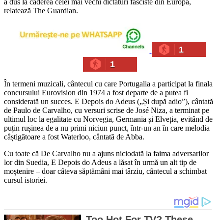
a dus la căderea celei mai vechi dictaturi fasciste din Europa,
relatează The Guardian.
1
1
În termeni muzicali, cântecul cu care Portugalia a participat la finala
concursului Eurovision din 1974 a fost departe de a putea fi
considerată un succes. E Depois do Adeus („Și după adio”), cântată
de Paulo de Carvalho, cu versuri scrise de José Niza, a terminat pe
ultimul loc la egalitate cu Norvegia, Germania și Elveția, evitând de
puțin rușinea de a nu primi niciun punct, într-un an în care melodia
câștigătoare a fost Waterloo, cântată de Abba.
Cu toate că De Carvalho nu a ajuns niciodată la faima adversarilor
lor din Suedia, E Depois do Adeus a lăsat în urmă un alt tip de
moștenire – doar câteva săptămâni mai târziu, cântecul a schimbat
cursul istoriei.