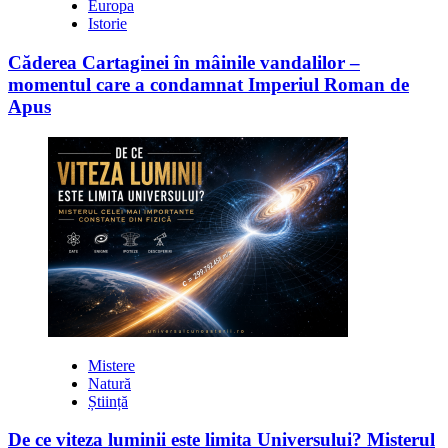
Europa
Istorie
Căderea Cartaginei în mâinile vandalilor –
momentul care a condamnat Imperiul Roman de
Apus
Mistere
Natură
Știință
De ce viteza luminii este limita Universului? Misterul