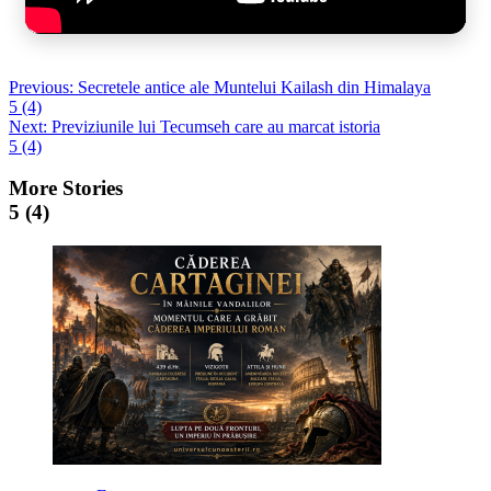
Post
Previous:
Secretele antice ale Muntelui Kailash din Himalaya
5 (4)
navigation
Next:
Previziunile lui Tecumseh care au marcat istoria
5 (4)
More Stories
5 (4)