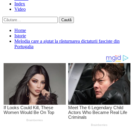
Index
Video
Caută
după:
Home
Istorie
Melodia care a ajutat la răsturnarea dictaturii fasciste din
Portugalia