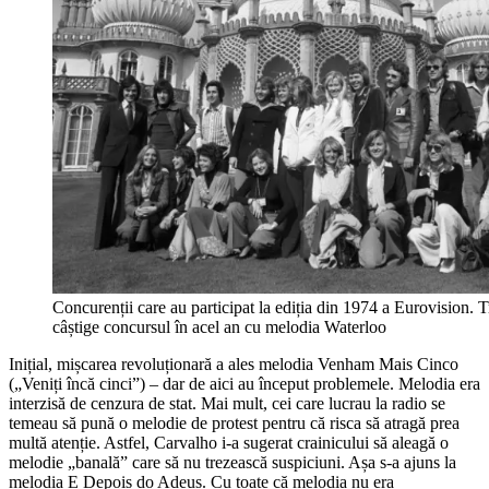
Concurenții care au participat la ediția din 1974 a Eurovision.
câștige concursul în acel an cu melodia Waterloo
Inițial, mișcarea revoluționară a ales melodia Venham Mais Cinco
(„Veniți încă cinci”) – dar de aici au început problemele. Melodia era
interzisă de cenzura de stat. Mai mult, cei care lucrau la radio se
temeau să pună o melodie de protest pentru că risca să atragă prea
multă atenție. Astfel, Carvalho i-a sugerat crainicului să aleagă o
melodie „banală” care să nu trezească suspiciuni. Așa s-a ajuns la
melodia E Depois do Adeus. Cu toate că melodia nu era