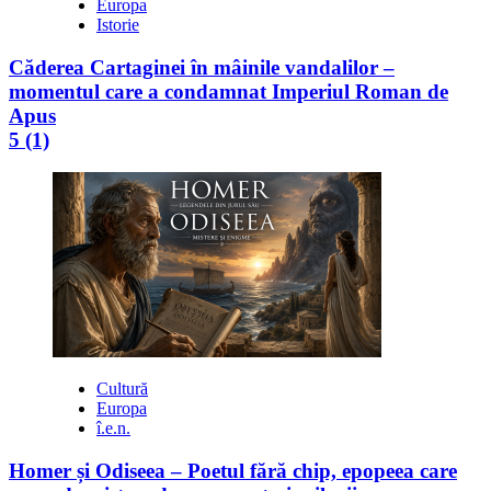
Europa
Istorie
Căderea Cartaginei în mâinile vandalilor –
momentul care a condamnat Imperiul Roman de
Apus
5 (1)
Cultură
Europa
î.e.n.
Homer și Odiseea – Poetul fără chip, epopeea care