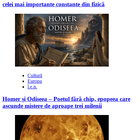
celei mai importante constante din fizică
Cultură
Europa
î.e.n.
Homer și Odiseea – Poetul fără chip, epopeea care
ascunde mistere de aproape trei milenii