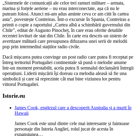
„Sistemele de comunicații ale celor trei ramuri militare – armata,
marina și forțele aeriene – nu erau interconectate, așa că nu le
puteam folosi. Atunci mi-am adus aminte ceva ce am citit în cartea
asta”, povestește Contreiras. Într-o excursie în Spania, Contreiras a
primit o copie a raportului „Cartea albă a schimbării guvernului din
Chile”, editat de Augusto Pinochet, în care erau oferite detaliile
recentei lovituri de stat din Chile. În carte era descris un sistem de
avertizare militară care presupunea difuzarea unei serii de melodii
pop prin intermediul stațiilor radio civile.
Dacă mișcarea putea convinge un post radio care putea fi receptat pe
întreg teritoriul Portugaliei continentale să pună o melodie anume
într-un moment prestabilit, acela putea fi semnalul declanșării întregii
operațiuni. Liderii mișcării își doreau ca melodia aleasă să fie una
simbolică și care să reprezinte cât mai bine viziunea lor pentru
viitorul Portugaliei.
Istorie.eu
James Cook, englezul care a descoperit Australia și a murit în
Hawaii
James Cook este unul dintre cele mai interesante și faimoase
personaje din Istoria Angliei, rolul jucat de acesta în
expansiunea…