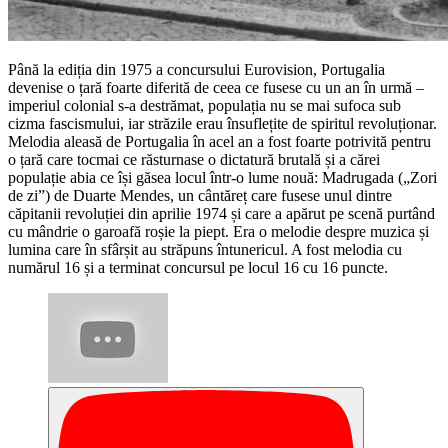
Până la ediția din 1975 a concursului Eurovision, Portugalia
devenise o țară foarte diferită de ceea ce fusese cu un an în urmă –
imperiul colonial s-a destrămat, populația nu se mai sufoca sub
cizma fascismului, iar străzile erau însuflețite de spiritul revoluționar.
Melodia aleasă de Portugalia în acel an a fost foarte potrivită pentru
o țară care tocmai ce răsturnase o dictatură brutală și a cărei
populație abia ce își găsea locul într-o lume nouă: Madrugada („Zori
de zi”) de Duarte Mendes, un cântăreț care fusese unul dintre
căpitanii revoluției din aprilie 1974 și care a apărut pe scenă purtând
cu mândrie o garoafă roșie la piept. Era o melodie despre muzica și
lumina care în sfârșit au străpuns întunericul. A fost melodia cu
numărul 16 și a terminat concursul pe locul 16 cu 16 puncte.