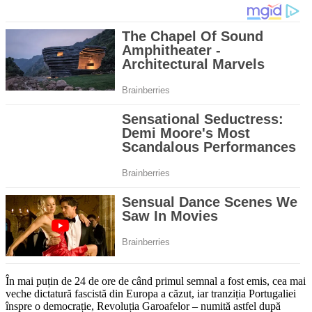
În mai puțin de 24 de ore de când primul semnal a fost emis, cea mai
veche dictatură fascistă din Europa a căzut, iar tranziția Portugaliei
înspre o democrație, Revoluția Garoafelor – numită astfel după