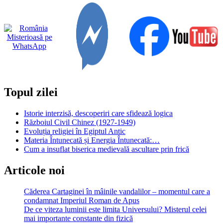
Topul zilei
Istorie interzisă, descoperiri care sfidează logica
Războiul Civil Chinez (1927-1949)
Evoluția religiei în Egiptul Antic
Materia Întunecată și Energia Întunecată:…
Cum a insuflat biserica medievală ascultare prin frică
Articole noi
Căderea Cartaginei în mâinile vandalilor – momentul care a
condamnat Imperiul Roman de Apus
De ce viteza luminii este limita Universului? Misterul celei
mai importante constante din fizică