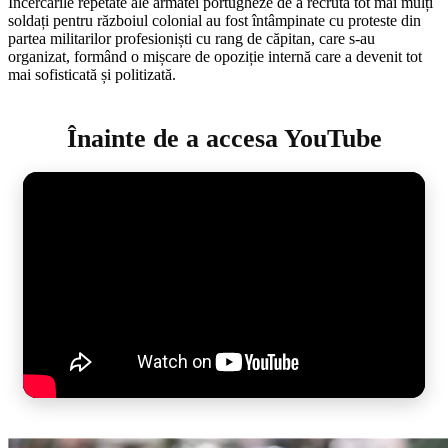
Încercările repetate ale armatei portugheze de a recruta tot mai mulți
soldați pentru războiul colonial au fost întâmpinate cu proteste din
partea militarilor profesioniști cu rang de căpitan, care s-au
organizat, formând o mișcare de opoziție internă care a devenit tot
mai sofisticată și politizată.
Înainte de a accesa YouTube