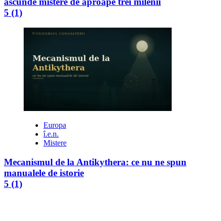
ascunde mistere de aproape trei milenii
5 (1)
Europa
î.e.n.
Mistere
Mecanismul de la Antikythera: ce nu ne spun
manualele de istorie
5 (1)