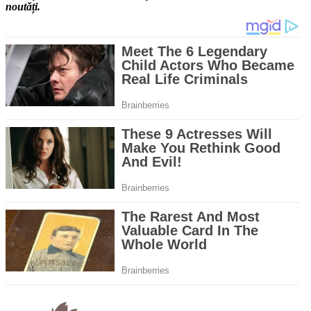
noutăți.