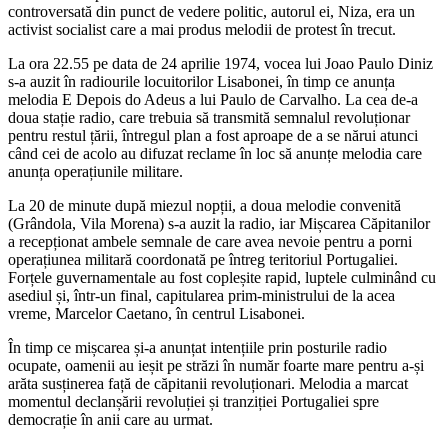
controversată din punct de vedere politic, autorul ei, Niza, era un
activist socialist care a mai produs melodii de protest în trecut.
La ora 22.55 pe data de 24 aprilie 1974, vocea lui Joao Paulo Diniz
s-a auzit în radiourile locuitorilor Lisabonei, în timp ce anunța
melodia E Depois do Adeus a lui Paulo de Carvalho. La cea de-a
doua stație radio, care trebuia să transmită semnalul revoluționar
pentru restul țării, întregul plan a fost aproape de a se nărui atunci
când cei de acolo au difuzat reclame în loc să anunțe melodia care
anunța operațiunile militare.
La 20 de minute după miezul nopții, a doua melodie convenită
(Grândola, Vila Morena) s-a auzit la radio, iar Mișcarea Căpitanilor
a recepționat ambele semnale de care avea nevoie pentru a porni
operațiunea militară coordonată pe întreg teritoriul Portugaliei.
Forțele guvernamentale au fost copleșite rapid, luptele culminând cu
asediul și, într-un final, capitularea prim-ministrului de la acea
vreme, Marcelor Caetano, în centrul Lisabonei.
În timp ce mișcarea și-a anunțat intențiile prin posturile radio
ocupate, oamenii au ieșit pe străzi în număr foarte mare pentru a-și
arăta susținerea față de căpitanii revoluționari. Melodia a marcat
momentul declanșării revoluției și tranziției Portugaliei spre
democrație în anii care au urmat.