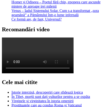
Homer și Odiseea – Poetul fără chip, epopeea care ascunde
mistere de aproape trei milenii
Venus – Iadul Sistemului Solar. Cum s-a transformat „sora
geamănă” a Pământului într-o lume infernală
Ce formă are, de fapt, Universul?
Recomandări video
Cele mai citite
Istorie interzisă, descoperiri care sfidează logica
În Tibet, morții sunt dați vulturilor pentru a se ospăta
Virginele şi virginitatea în istoria omenirii
Prostituatele care au condus Roma și Vaticanul