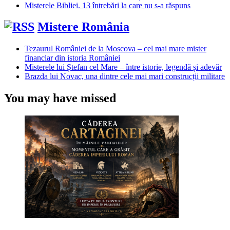
Misterele Bibliei. 13 întrebări la care nu s-a răspuns
Mistere România
Tezaurul României de la Moscova – cel mai mare mister
financiar din istoria României
Misterele lui Ștefan cel Mare – între istorie, legendă și adevăr
Brazda lui Novac, una dintre cele mai mari construcții militare
You may have missed