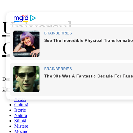
Skip
Universul
to
content
Cunoașterii
Descoperă Lumea
Primary
Universul Cunoașterii
Menu
Acasă
Cultură
Istorie
Natură
Știință
Mistere
Mozaic