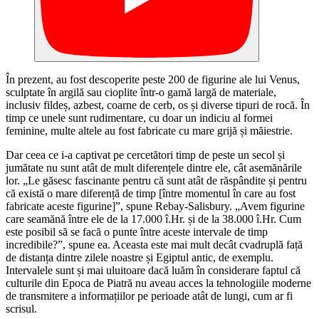
În prezent, au fost descoperite peste 200 de figurine ale lui Venus,
sculptate în argilă sau cioplite într-o gamă largă de materiale,
inclusiv fildeș, azbest, coarne de cerb, os și diverse tipuri de rocă. În
timp ce unele sunt rudimentare, cu doar un indiciu al formei
feminine, multe altele au fost fabricate cu mare grijă și măiestrie.
Dar ceea ce i-a captivat pe cercetători timp de peste un secol și
jumătate nu sunt atât de mult diferențele dintre ele, cât asemănările
lor. „Le găsesc fascinante pentru că sunt atât de răspândite și pentru
că există o mare diferență de timp [între momentul în care au fost
fabricate aceste figurine]”, spune Rebay-Salisbury. „Avem figurine
care seamănă între ele de la 17.000 î.Hr. și de la 38.000 î.Hr. Cum
este posibil să se facă o punte între aceste intervale de timp
incredibile?”, spune ea. Aceasta este mai mult decât cvadruplă față
de distanța dintre zilele noastre și Egiptul antic, de exemplu.
Intervalele sunt și mai uluitoare dacă luăm în considerare faptul că
culturile din Epoca de Piatră nu aveau acces la tehnologiile moderne
de transmitere a informațiilor pe perioade atât de lungi, cum ar fi
scrisul.