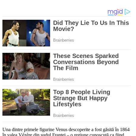
Una dintre primele figurine Venus descoperite a fost găsită în 1864
în valea Vézère din sudul Franței – o regiune cunoscută ca fiind