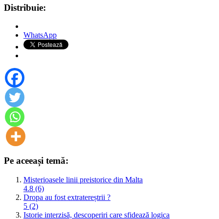
Distribuie:
WhatsApp
Pe aceeași temă:
Misterioasele linii preistorice din Malta
4.8 (6)
Dropa au fost extratereștrii ?
5 (2)
Istorie interzisă, descoperiri care sfidează logica