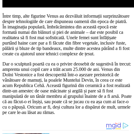
Între timp, alte figurine Venus au dezvăluit informații surprinzătoare
despre tehnologiile de care dispuneau oamenii din epoca de piatră.
În imaginația populară, îmbrăcămintea din această epocă este
formată numai din blănuri și piei de animale – dar este posibil ca
realitatea să fi fost mai sofisticată. Unele femei sunt înfățișate
purtând haine care par a fi făcute din fibre vegetale, inclusiv fuste,
pălării și bluze de tip bandeaux, multe dintre acestea părând a fi fost
create cu ajutorul unor tehnici complexe de țesut.
Dar o sculptură poartă cu ea o privire deosebit de sugestivă în trecut:
amprenta unui copil care a trăit acum 25.000 de ani. Venus din
Dolni Vestonice a fost descoperită într-o așezare preistorică de
vânătoare de mamuți, la poalele Muntelui Devin, în ceea ce este
acum Republica Cehă. Această figurină din ceramică a fost realizată
dintr-un amestec de oase măcinate și argilă și pare să fi fost
manipulată de un tânăr membru al grupului înainte de a fi arsă. Poate
că au făcut-o ei înșiși, sau poate că se jucau cu ea așa cum ai face-o
cu o păpușă. Oricum ar fi, deși cultura lor a dispărut de mult, urmele
pe care le-au lăsat au rămas.