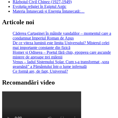
Războiul Civil Chinez (1927-1949)
Evoluția religiei în Egiptul Antic
Materia Întunecată și Energia Întunecată:…
Articole noi
Căderea Cartaginei în mâinile vandalilor – momentul care a
condamnat Imperiul Roman de Apus
De ce viteza luminii este limita Universului? Misterul celei
mai importante constante din fizică
Homer și Odiseea – Poetul fără chip, epopeea care ascunde
mistere de aproape trei milenii
Venus – Iadul Sistemului Solar. Cum s-a transformat „sora
geamănă” a Pământului într-o lume infernală
Ce formă are, de fapt, Universul?
Recomandări video