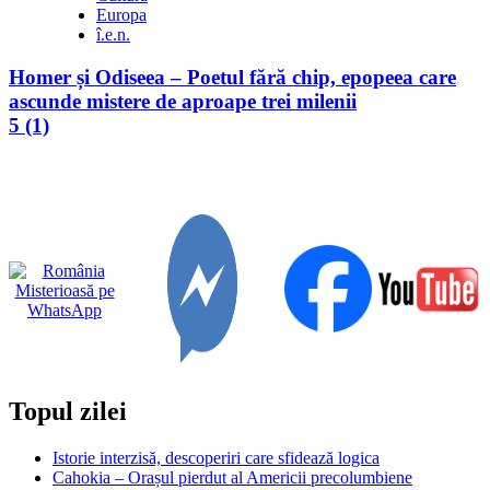
Europa
î.e.n.
Homer și Odiseea – Poetul fără chip, epopeea care
ascunde mistere de aproape trei milenii
5 (1)
Topul zilei
Istorie interzisă, descoperiri care sfidează logica
Cahokia – Orașul pierdut al Americii precolumbiene