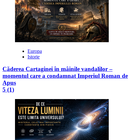
Europa
Istorie
Căderea Cartaginei în mâinile vandalilor –
momentul care a condamnat Imperiul Roman de
Apus
5 (1)