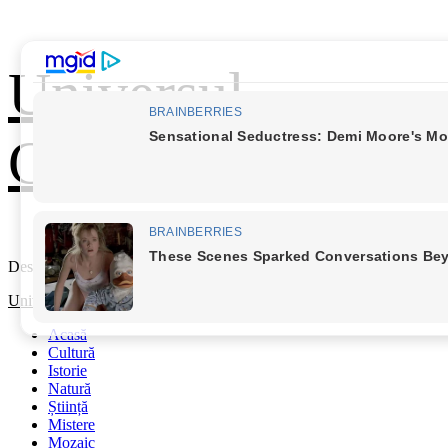
Skip
Universul
to
content
Cunoașterii
Descoperă Lumea
Primary
Universul Cunoașterii
Menu
Acasă
Cultură
Istorie
Natură
Știință
Mistere
Mozaic