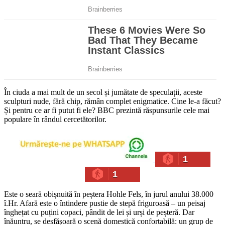
În ciuda a mai mult de un secol și jumătate de speculații, aceste
sculpturi nude, fără chip, rămân complet enigmatice. Cine le-a făcut?
Și pentru ce ar fi putut fi ele? BBC prezintă răspunsurile cele mai
populare în rândul cercetătorilor.
1
1
Este o seară obișnuită în peștera Hohle Fels, în jurul anului 38.000
î.Hr. Afară este o întindere pustie de stepă friguroasă – un peisaj
înghețat cu puțini copaci, pândit de lei și urși de peșteră. Dar
înăuntru, se desfășoară o scenă domestică confortabilă: un grup de