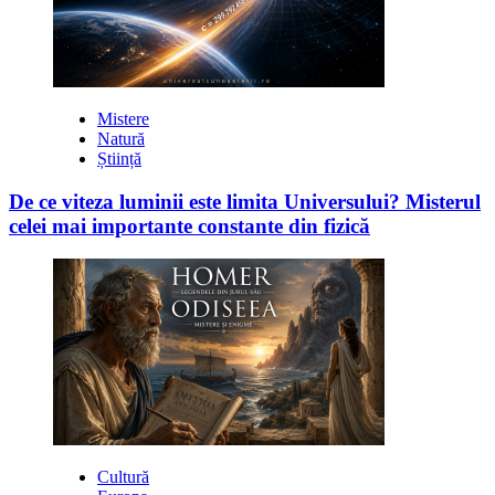
Mistere
Natură
Știință
De ce viteza luminii este limita Universului? Misterul
celei mai importante constante din fizică
Cultură