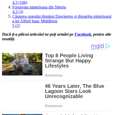
4.3 (106)
Fortareata misterioasa din Siberia
4.3 (3)
Căutarea orașului dispărut Dawleetoo și dispariția misterioasă
a lui Alfred Isaac Middleton
5 (2)
Dacă ți-a plăcut articolul ne poți urmări pe
Facebook
, pentru alte
noutăți.