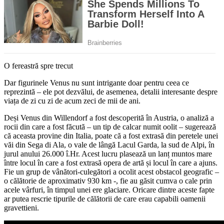
O fereastră spre trecut
Dar figurinele Venus nu sunt intrigante doar pentru ceea ce
reprezintă – ele pot dezvălui, de asemenea, detalii interesante despre
viața de zi cu zi de acum zeci de mii de ani.
Deși Venus din Willendorf a fost descoperită în Austria, o analiză a
rocii din care a fost făcută – un tip de calcar numit oolit – sugerează
că aceasta provine din Italia, poate că a fost extrasă din peretele unei
văi din Sega di Ala, o vale de lângă Lacul Garda, la sud de Alpi, în
jurul anului 26.000 î.Hr. Acest lucru plasează un lanț muntos mare
între locul în care a fost extrasă opera de artă și locul în care a ajuns.
Fie un grup de vânători-culegători a ocolit acest obstacol geografic –
o călătorie de aproximativ 930 km -, fie au găsit cumva o cale prin
acele vârfuri, în timpul unei ere glaciare. Oricare dintre aceste fapte
ar putea rescrie tipurile de călătorii de care erau capabili oamenii
gravettieni.