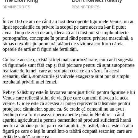
În cei 160 de ani de când au fost descoperite figurinele Venus, nu au
lipsit speculațiile cu privire la scopul pe care acestea l-ar fi putut
avea. Timp de zeci de ani, ideea că ar fi fost pur și simplu obiecte
pornografice, concepute în primul rând pentru privirea masculină, a
rămas o explicație populară, alături de viziunea conform căreia
operele de artă ar fi figuri ale fertilității.
Cu toate acestea, există și idei mai surprinzătoare, cum ar fi sugestia
că figurinele sunt fără cap și fără picioare pentru că sunt autoportrete
realizate de femei, care au sculptat ceea ce au văzut. În acest
scenariu, sânii, stomacurile și vulvele exagerate sunt pur și simplu
rezultatul privirii unei femei.
Rebay-Salisbury este în favoarea unor justificări pentru figurinele lui
Venus care reflectă stilul de viață pe care oamenii îl aveau la acea
vreme. O idee este că acestea ar putea reprezenta talismane pentru
protejarea căminelor, spune ea. Se crede că oamenii nu au avut
tendința de a forma așezări permanente până în Neolitic – când
apariția agriculturii a permis oamenilor să producă suficientă hrană
pentru a rămâne pe tot parcursul anului. „Și astfel, ideea este că ai o
figură pe care o lași în urmă într-o tabără ocupată sezonier, care are
grijă de vatră”, spune ea.