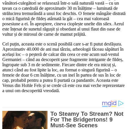
vânători-culegători se relaxează într-o sală naturală vastă – cu un
tavan ca o catedrală de aproximativ 30 m înălțime – luminată de
strălucirea tremurândă a unui foc deschis. O femeie mângâie distrată
o mică figurină de fildeș atârnată la gât – cea mai valoroasă
posesiune a ei. În apropiere, cineva cioplește unelte din silex. Aerul
este înțesat de sunetul răgușit și obsedant al unui flaut din oase de
vultur și de mirosul de carne de mamut prăjită.
Cel puțin, aceasta este o scenă posibilă care s-ar fi putut desfășura.
Aproximativ 40.000 de ani mai târziu, arheologii făceau săpături în
același loc – o peșteră de calcar din ceea ce este acum sud-vestul
Germaniei – când au descoperit șase fragmente intrigante de fildeș,
îngropate sub 3 m de sedimente. Fiecare dintre ele era micuț și,
atunci când au fost lipite la loc, au format o singură figurină – o
femeie de doar 6 cm înălțime, cu un inel în partea de sus în loc de
cap, probabil pentru a putea fi purtată ca pandantiv. Aceasta este
Venus din Hohle Fels și se crede că este cea mai veche reprezentare
a unui om descoperită vreodată.