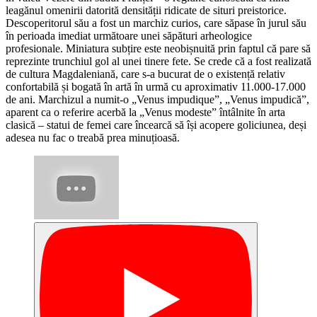
leagănul omenirii datorită densității ridicate de situri preistorice.
Descoperitorul său a fost un marchiz curios, care săpase în jurul său
în perioada imediat următoare unei săpături arheologice
profesionale. Miniatura subțire este neobișnuită prin faptul că pare să
reprezinte trunchiul gol al unei tinere fete. Se crede că a fost realizată
de cultura Magdaleniană, care s-a bucurat de o existență relativ
confortabilă și bogată în artă în urmă cu aproximativ 11.000-17.000
de ani. Marchizul a numit-o „Venus impudique”, „Venus impudică”,
aparent ca o referire acerbă la „Venus modeste” întâlnite în arta
clasică – statui de femei care încearcă să își acopere goliciunea, deși
adesea nu fac o treabă prea minuțioasă.