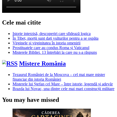
Cele mai citite
Istorie interzisă, descoperiri care sfidează logica
În Tibet, morții sunt dați vulturilor pentru a se ospăta
Virginele şi virginitatea în istoria omenirii
Prostituatele care au condus Roma și Vaticanul
Misterele Bibliei. 13 întrebări la care nu s-a răspuns
Mistere România
Tezaurul României de la Moscova – cel mai mare mister
financiar din istoria României
Misterele lui Ștefan cel Mare – între istorie, legendă și adevăr
Brazda lui Novac, una dintre cele mai mari construcții militare
You may have missed