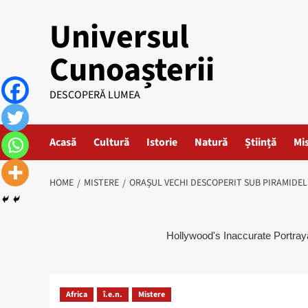
Skip
Universul
to
content
Cunoașterii
DESCOPERĂ LUMEA
Acasă
Cultură
Istorie
Natură
Știință
Mi
HOME
MISTERE
ORAȘUL VECHI DESCOPERIT SUB PIRAMIDELE
Africa
î.e.n.
Mistere