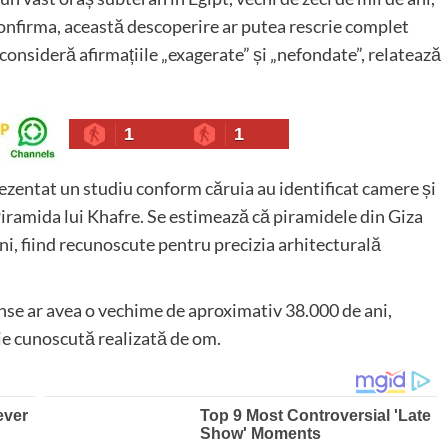
confirma, această descoperire ar putea rescrie complet
 consideră afirmațiile „exagerate” și „nefondate”, relatează
1
1
ezentat un studiu conform căruia au identificat camere și
Piramida lui Khafre. Se estimează că piramidele din Giza
i, fiind recunoscute pentru precizia arhitecturală
unse ar avea o vechime de aproximativ 38.000 de ani,
ție cunoscută realizată de om.