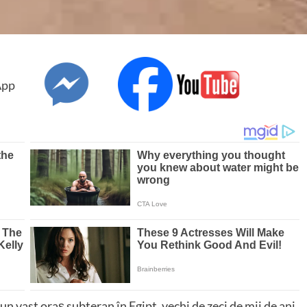
un vast oraș subteran în Egipt, vechi de zeci de mii de ani,