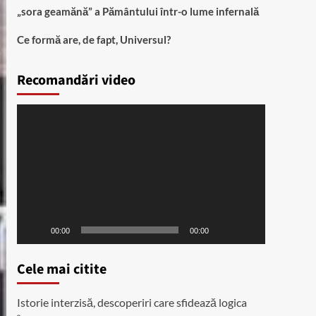
„sora geamănă” a Pământului într-o lume infernală
Ce formă are, de fapt, Universul?
Recomandări video
Player
video
00:00
00:00
Cele mai citite
Istorie interzisă, descoperiri care sfidează logica