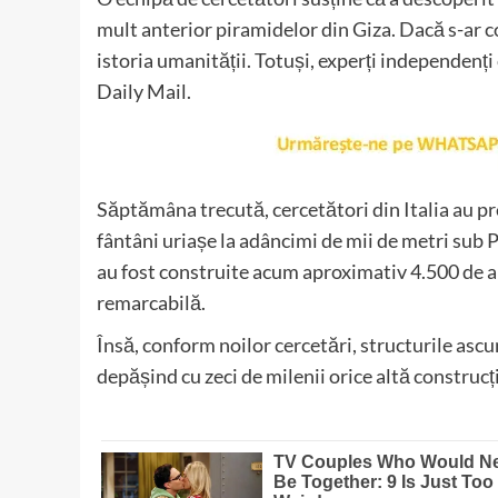
mult anterior piramidelor din Giza. Dacă s-ar 
istoria umanității. Totuși, experți independenți
Daily Mail.
Săptămâna trecută, cercetători din Italia au pr
fântâni uriașe la adâncimi de mii de metri sub 
au fost construite acum aproximativ 4.500 de an
remarcabilă.
Însă, conform noilor cercetări, structurile asc
depășind cu zeci de milenii orice altă construc