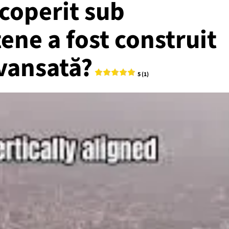
coperit sub
ene a fost construit
avansată?
5 (1)