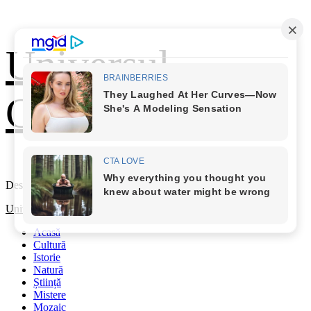
Skip
Universul
to
content
Cunoașterii
Descoperă Lumea
Primary
Universul Cunoașterii
Menu
Acasă
Cultură
Istorie
Natură
Știință
Mistere
Mozaic