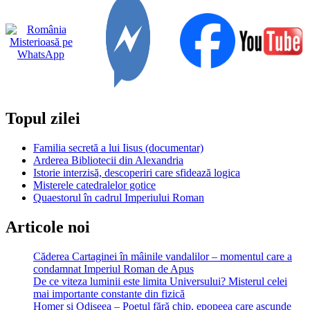
Proclamația
de
emancipare
a
lui
Abraham
Lincoln
(1862)
Topul zilei
Familia secretă a lui Iisus (documentar)
Arderea Bibliotecii din Alexandria
Istorie interzisă, descoperiri care sfidează logica
Misterele catedralelor gotice
Quaestorul în cadrul Imperiului Roman
Articole noi
Căderea Cartaginei în mâinile vandalilor – momentul care a
condamnat Imperiul Roman de Apus
De ce viteza luminii este limita Universului? Misterul celei
mai importante constante din fizică
Homer și Odiseea – Poetul fără chip, epopeea care ascunde