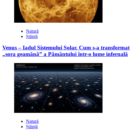
Natură
Știință
Venus – Iadul Sistemului Solar. Cum s-a transformat
„sora geamănă” a Pământului într-o lume infernală
Natură
Știință