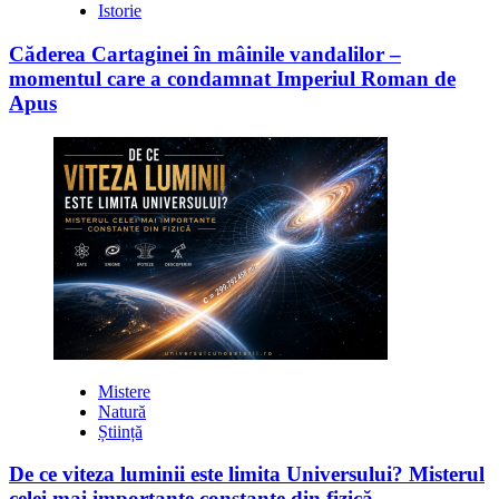
Istorie
Căderea Cartaginei în mâinile vandalilor –
momentul care a condamnat Imperiul Roman de
Apus
Mistere
Natură
Știință
De ce viteza luminii este limita Universului? Misterul
celei mai importante constante din fizică