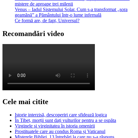
mistere de aproape trei milenii
Venus – Iadul Sistemului Solar. Cum s-a transformat „sora
geamănă” a Pământului într-o lume infernală
Ce formă are, de fapt, Universul?
Recomandări video
Cele mai citite
Istorie interzisă, descoperiri care sfidează logica
În Tibet, morții sunt dați vulturilor pentru a se ospăta
Virginele şi virginitatea în istoria omenirii
Prostituatele care au condus Roma și Vaticanul
Misterele Bibliei. 13 întrebări la care nu s-a răspuns