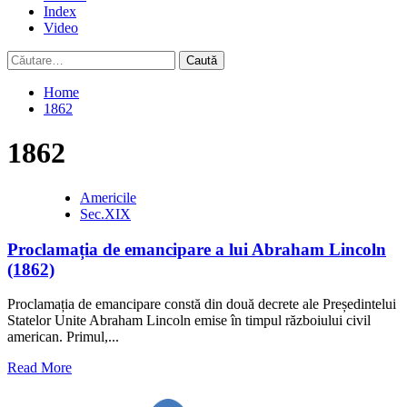
Index
Video
Caută
după:
Home
1862
1862
Americile
Sec.XIX
Proclamația de emancipare a lui Abraham Lincoln
(1862)
Proclamația de emancipare constă din două decrete ale Președintelui
Statelor Unite Abraham Lincoln emise în timpul războiului civil
american. Primul,...
Read
Read More
more
about