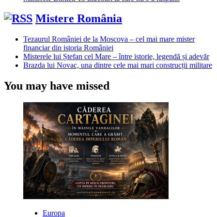
Mistere România
Tezaurul României de la Moscova – cel mai mare mister
financiar din istoria României
Misterele lui Ștefan cel Mare – între istorie, legendă și adevăr
Brazda lui Novac, una dintre cele mai mari construcții militare
You may have missed
Europa