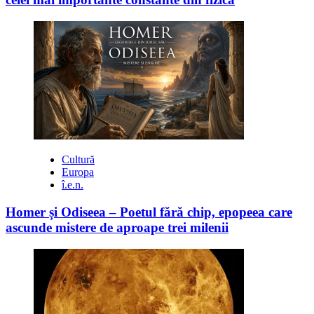
Cultură
Europa
î.e.n.
Homer și Odiseea – Poetul fără chip, epopeea care
ascunde mistere de aproape trei milenii