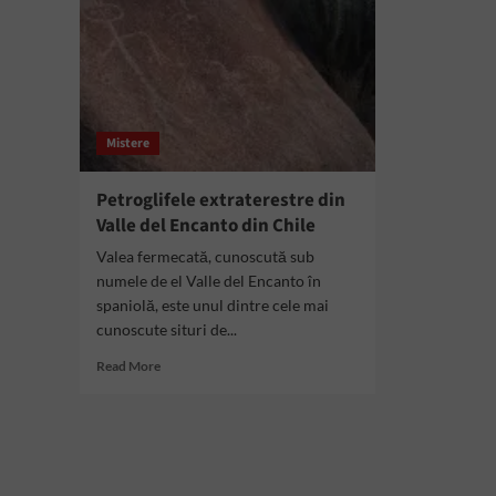
Mistere
Petroglifele extraterestre din
Valle del Encanto din Chile
Valea fermecată, cunoscută sub
numele de el Valle del Encanto în
spaniolă, este unul dintre cele mai
cunoscute situri de...
Read
Read More
more
about
Petroglifele
extraterestre
din
Valle