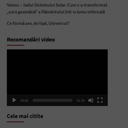
Venus – Iadul Sistemului Solar. Cum s-a transformat
„sora geamănă” a Pământului într-o lume infernală
Ce formă are, de fapt, Universul?
Recomandări video
Player
video
00:00
01:29
Cele mai citite