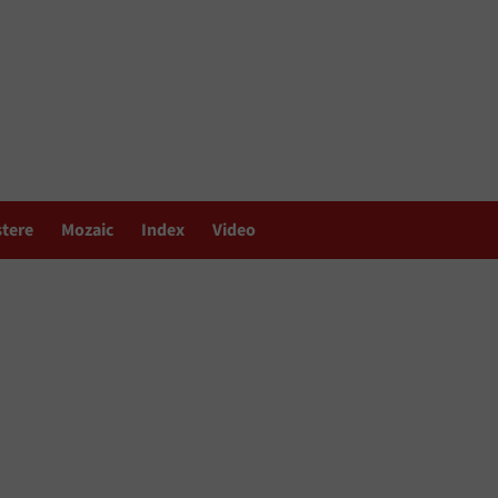
stere
Mozaic
Index
Video