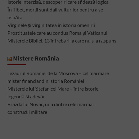
Istorie interzisă, descoperiri care sfidează logica
În Tibet, morții sunt dați vulturilor pentru a se
ospăta
Virginele şi virginitatea în istoria omenirii
Prostituatele care au condus Roma și Vaticanul
Misterele Bibliei. 13 întrebări la care nu s-a răspuns
Mistere România
Tezaurul României de la Moscova – cel mai mare
mister financiar din istoria României
Misterele lui Ștefan cel Mare – între istorie,
legendă și adevăr
Brazda lui Novac, una dintre cele mai mari
construcții militare