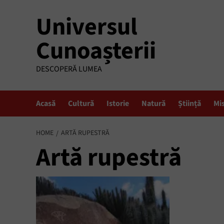
Skip
Universul
to
content
Cunoașterii
DESCOPERĂ LUMEA
Acasă
Cultură
Istorie
Natură
Știință
Mi
HOME
ARTĂ RUPESTRĂ
Artă rupestră