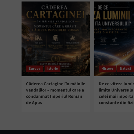
Europa
Istorie
Mistere
Natură
Căderea Cartaginei în mâinile
De ce viteza lumin
vandalilor – momentul care a
limita Universulu
condamnat Imperiul Roman
celei mai import
de Apus
constante din fizi