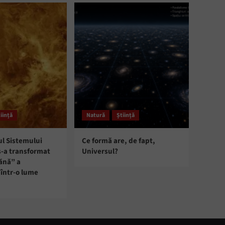
iință
Natură
Știință
ul Sistemului
Ce formă are, de fapt,
s-a transformat
Universul?
ănă” a
într-o lume