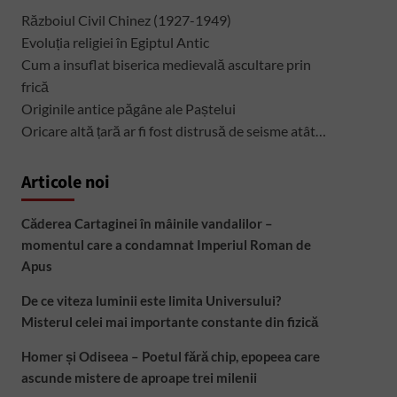
Războiul Civil Chinez (1927-1949)
Evoluția religiei în Egiptul Antic
Cum a insuflat biserica medievală ascultare prin
frică
Originile antice păgâne ale Paștelui
Oricare altă țară ar fi fost distrusă de seisme atât…
Articole noi
Căderea Cartaginei în mâinile vandalilor –
momentul care a condamnat Imperiul Roman de
Apus
De ce viteza luminii este limita Universului?
Misterul celei mai importante constante din fizică
Homer și Odiseea – Poetul fără chip, epopeea care
ascunde mistere de aproape trei milenii