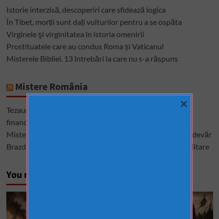
Istorie interzisă, descoperiri care sfidează logica
În Tibet, morții sunt dați vulturilor pentru a se ospăta
Virginele şi virginitatea în istoria omenirii
Prostituatele care au condus Roma și Vaticanul
Misterele Bibliei. 13 întrebări la care nu s-a răspuns
Mistere România
×
Tezaurul României de la Moscova – cel mai mare mister
financiar din istoria României
Misterele lui Ștefan cel Mare – între istorie, legendă și adevăr
Brazda lui Novac, una dintre cele mai mari construcții militare
You may have missed