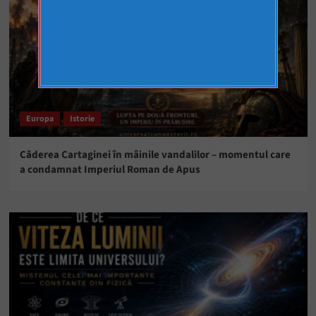
Europa
Istorie
Căderea Cartaginei în mâinile vandalilor – momentul care
a condamnat Imperiul Roman de Apus