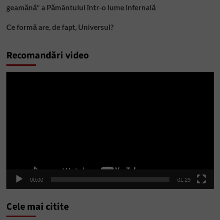
geamănă” a Pământului într-o lume infernală
Ce formă are, de fapt, Universul?
Recomandări video
Player
video
00:00
01:29
Cele mai citite