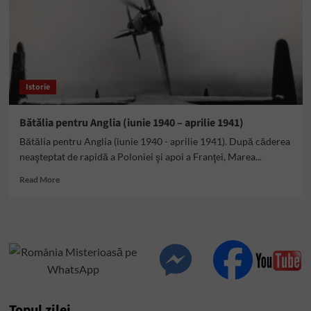
Istorie
Bătălia pentru Anglia (iunie 1940 – aprilie 1941)
Bătălia pentru Anglia (iunie 1940 - aprilie 1941). După căderea
neaşteptat de rapidă a Poloniei şi apoi a Franţei, Marea...
Read
Read More
more
about
Bătălia
pentru
Anglia
(iunie
1940
–
aprilie
Topul zilei
1941)