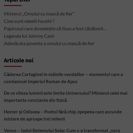
Misterul „Omului cu mască de fier”
Cine sunt rebelii houthi ?
Papirusul care dovedește că Iisus a fost căsătorit…
Legenda lui Johnny Cash
Adevărata poveste a omului cu mască de fier
Articole noi
Căderea Cartaginei în mâinile vandalilor – momentul care a
condamnat Imperiul Roman de Apus
De ce viteza luminii este limita Universului? Misterul celei mai
importante constante din fizică
Homer și Odiseea – Poetul fără chip, epopeea care ascunde
mistere de aproape trei milenii
Venus – Iadul Sistemului Solar. Cum s-a transformat „sora