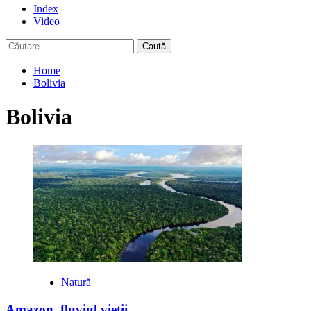
Index
Video
Caută
după:
Home
Bolivia
Bolivia
Natură
Amazon, fluviul vieții