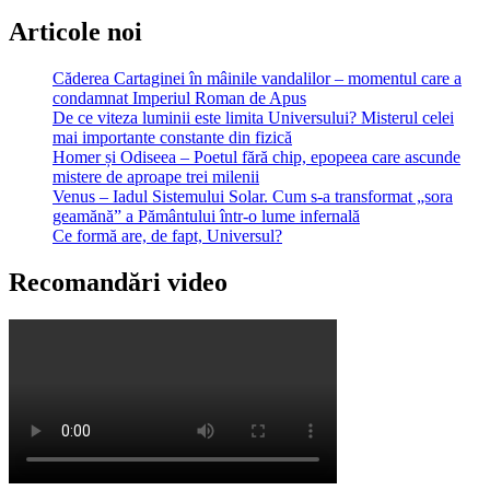
Articole noi
Căderea Cartaginei în mâinile vandalilor – momentul care a
condamnat Imperiul Roman de Apus
De ce viteza luminii este limita Universului? Misterul celei
mai importante constante din fizică
Homer și Odiseea – Poetul fără chip, epopeea care ascunde
mistere de aproape trei milenii
Venus – Iadul Sistemului Solar. Cum s-a transformat „sora
geamănă” a Pământului într-o lume infernală
Ce formă are, de fapt, Universul?
Recomandări video