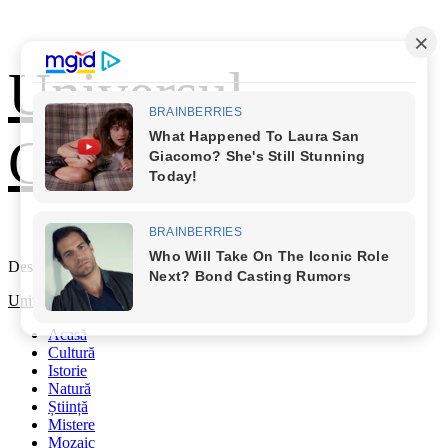
Skip
Universul
to
content
Cunoașterii
Descoperă Lumea
Primary
Universul Cunoașterii
Menu
Acasă
Cultură
Istorie
Natură
Știință
Mistere
Mozaic