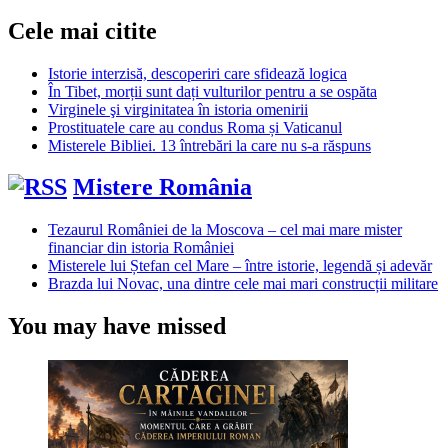
Cele mai citite
Istorie interzisă, descoperiri care sfidează logica
În Tibet, morții sunt dați vulturilor pentru a se ospăta
Virginele şi virginitatea în istoria omenirii
Prostituatele care au condus Roma și Vaticanul
Misterele Bibliei. 13 întrebări la care nu s-a răspuns
Mistere România
Tezaurul României de la Moscova – cel mai mare mister
financiar din istoria României
Misterele lui Ștefan cel Mare – între istorie, legendă și adevăr
Brazda lui Novac, una dintre cele mai mari construcții militare
You may have missed