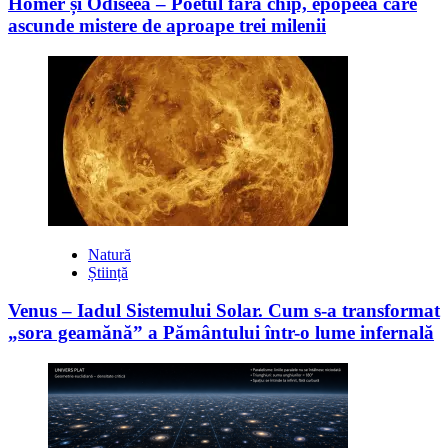
Homer și Odiseea – Poetul fără chip, epopeea care
ascunde mistere de aproape trei milenii
Natură
Știință
Venus – Iadul Sistemului Solar. Cum s-a transformat
„sora geamănă” a Pământului într-o lume infernală