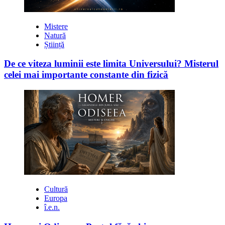
Mistere
Natură
Știință
De ce viteza luminii este limita Universului? Misterul
celei mai importante constante din fizică
Cultură
Europa
î.e.n.