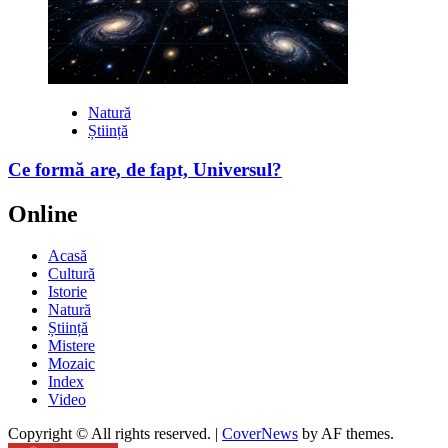
Natură
Știință
Ce formă are, de fapt, Universul?
Online
Acasă
Cultură
Istorie
Natură
Știință
Mistere
Mozaic
Index
Video
Copyright © All rights reserved.
|
CoverNews
by AF themes.