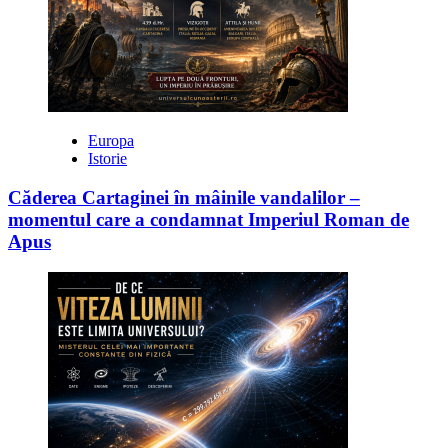
Europa
Istorie
Căderea Cartaginei în mâinile vandalilor –
momentul care a condamnat Imperiul Roman de
Apus