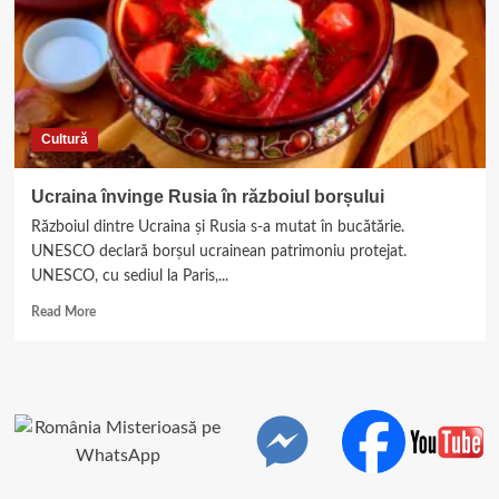
Cultură
Ucraina învinge Rusia în războiul borșului
Războiul dintre Ucraina şi Rusia s-a mutat în bucătărie.
UNESCO declară borşul ucrainean patrimoniu protejat.
UNESCO, cu sediul la Paris,...
Read
Read More
more
about
Ucraina
învinge
Rusia
în
războiul
borșului