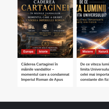
Europa
Istorie
Mistere
Natură
Căderea Cartaginei în
De ce viteza lumi
mâinile vandalilor –
limita Universulu
momentul care a condamnat
celei mai import
Imperiul Roman de Apus
constante din fiz