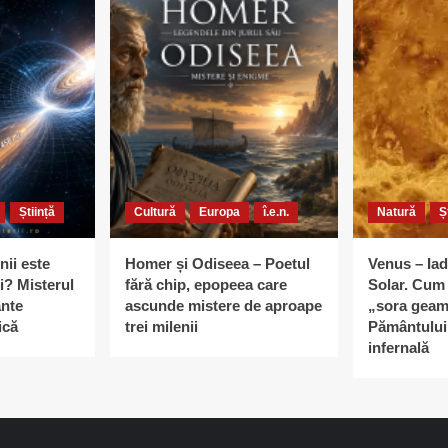
Știință
Cultură
Europa
î.e.n.
Natură
Ș
nii este
Homer și Odiseea – Poetul
Venus – Iad
i? Misterul
fără chip, epopeea care
Solar. Cum 
ante
ascunde mistere de aproape
„sora geam
ică
trei milenii
Pământului 
infernală