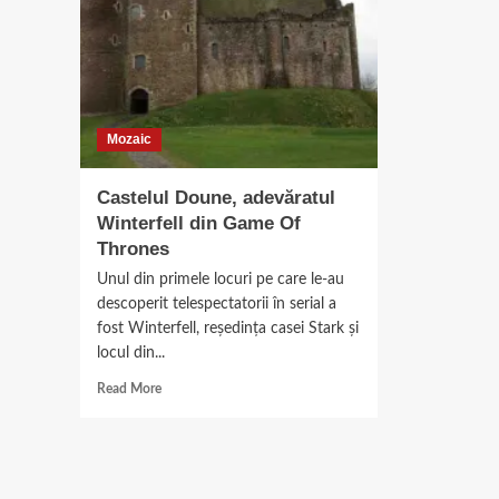
Mozaic
Castelul Doune, adevăratul
Winterfell din Game Of
Thrones
Unul din primele locuri pe care le-au
descoperit telespectatorii în serial a
fost Winterfell, reşedinţa casei Stark şi
locul din...
Read
Read More
more
about
Castelul
Doune,
adevăratul