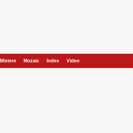
Mistere
Mozaic
Index
Video