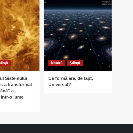
tiință
Natură
Știință
ul Sistemului
Ce formă are, de fapt,
s-a transformat
Universul?
ănă” a
într-o lume