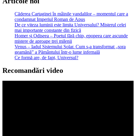
Articole noi
Căderea Cartaginei în mâinile vandalilor – momentul care a
condamnat Imperiul Roman de Apus
De ce viteza luminii este limita Universului? Misterul celei
mai importante constante din fizică
Homer și Odiseea – Poetul fără chip, epopeea care ascunde
mistere de aproape trei milenii
Venus – Iadul Sistemului Solar. Cum s-a transformat „sora
geamănă” a Pământului într-o lume infernală
Ce formă are, de fapt, Universul?
Recomandări video
Player
video