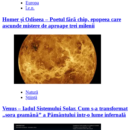
Europa
î.e.n.
Homer și Odiseea – Poetul fără chip, epopeea care
ascunde mistere de aproape trei milenii
Natură
Știință
Venus – Iadul Sistemului Solar. Cum s-a transformat
„sora geamănă” a Pământului într-o lume infernală