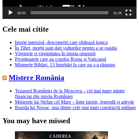
00:00
01:29
Cele mai citite
Istorie interzisă, descoperiri care sfidează logica
În Tibet, morții sunt dați vulturilor pentru a se ospăta
Virginele şi virginitatea în istoria omenirii
Prostituatele care au condus Roma și Vaticanul
Misterele Bibliei. 13 întrebări la care nu s-a răspuns
Mistere România
Tezaurul României de la Moscova – cel mai mare mister
financiar din istoria României
Misterele lui Ștefan cel Mare – între istorie, legendă și adevăr
Brazda lui Novac, una dintre cele mai mari construcții militare
You may have missed