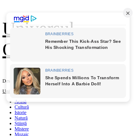
Skip
Universul
to
content
Cunoașterii
Descoperă Lumea
Primary
Universul Cunoașterii
Menu
Acasă
Cultură
Istorie
Natură
Știință
Mistere
Mozaic