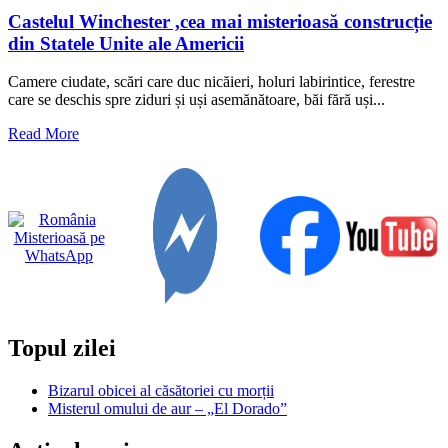
Castelul Winchester ,cea mai misterioasă construcție
din Statele Unite ale Americii
Camere ciudate, scări care duc nicăieri, holuri labirintice, ferestre
care se deschis spre ziduri și uși asemănătoare, băi fără uși...
Read
Read More
more
about
Castelul
Winchester
,cea
mai
misterioasă
construcție
din
Statele
Unite
Topul zilei
ale
Americii
Bizarul obicei al căsătoriei cu morții
Misterul omului de aur – „El Dorado”