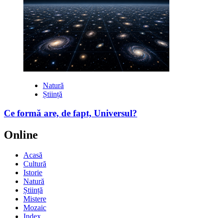
Natură
Știință
Ce formă are, de fapt, Universul?
Online
Acasă
Cultură
Istorie
Natură
Știință
Mistere
Mozaic
Index