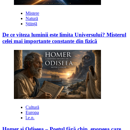
Mistere
Natură
Știință
De ce viteza luminii este limita Universului? Misterul
celei mai importante constante din fizică
Cultură
Europa
î.e.n.
Homer și Odiseea – Poetul fără chip, epopeea care