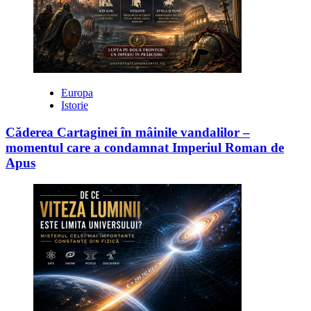
Europa
Istorie
Căderea Cartaginei în mâinile vandalilor –
momentul care a condamnat Imperiul Roman de
Apus