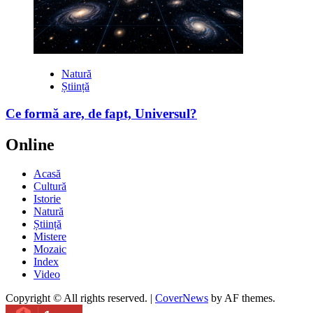
Natură
Știință
Ce formă are, de fapt, Universul?
Online
Acasă
Cultură
Istorie
Natură
Știință
Mistere
Mozaic
Index
Video
Copyright © All rights reserved.
|
CoverNews
by AF themes.