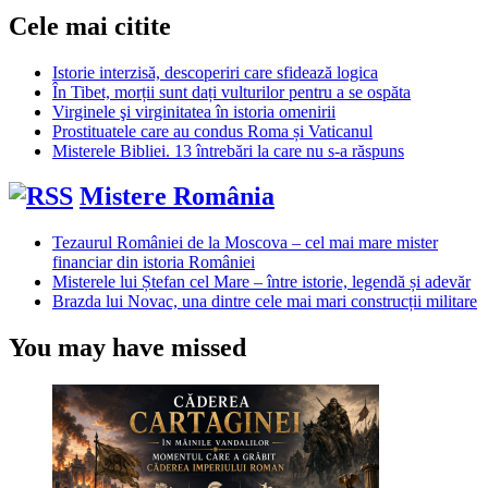
Cele mai citite
Istorie interzisă, descoperiri care sfidează logica
În Tibet, morții sunt dați vulturilor pentru a se ospăta
Virginele şi virginitatea în istoria omenirii
Prostituatele care au condus Roma și Vaticanul
Misterele Bibliei. 13 întrebări la care nu s-a răspuns
Mistere România
Tezaurul României de la Moscova – cel mai mare mister
financiar din istoria României
Misterele lui Ștefan cel Mare – între istorie, legendă și adevăr
Brazda lui Novac, una dintre cele mai mari construcții militare
You may have missed