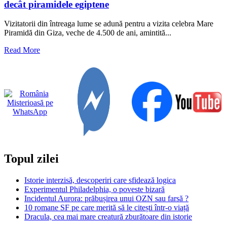
decât piramidele egiptene
Vizitatorii din întreaga lume se adună pentru a vizita celebra Mare
Piramidă din Giza, veche de 4.500 de ani, amintită...
Read
Read More
more
about
Cel
mai
vechi
copac
viu
de
pe
Pământ
este
Topul zilei
mai
vechi
decât
Istorie interzisă, descoperiri care sfidează logica
piramidele
Experimentul Philadelphia, o poveste bizară
egiptene
Incidentul Aurora: prăbușirea unui OZN sau farsă ?
10 romane SF pe care merită să le citești într-o viață
Dracula, cea mai mare creatură zburătoare din istorie