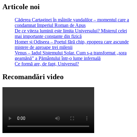
Articole noi
Căderea Cartaginei în mâinile vandalilor – momentul care a
condamnat Imperiul Roman de Apus
De ce viteza luminii este limita Universului? Misterul celei
mai importante constante din fizică
Homer și Odiseea – Poetul fără chip, epopeea care ascunde
mistere de aproape trei milenii
Venus – Iadul Sistemului Solar. Cum s-a transformat „sora
geamănă” a Pământului într-o lume infernală
Ce formă are, de fapt, Universul?
Recomandări video