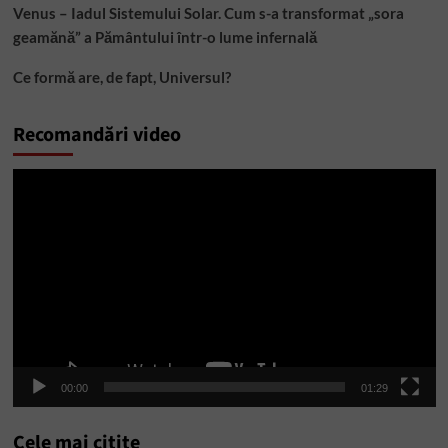
Venus – Iadul Sistemului Solar. Cum s-a transformat „sora
geamănă” a Pământului într-o lume infernală
Ce formă are, de fapt, Universul?
Recomandări video
Player
video
00:00
01:29
Cele mai citite