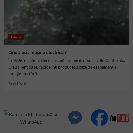
Istorie
Cine a ucis mașina electrică ?
În 1996, mașinile electrice apăreau pe drumurile din California.
Erau silențioase, rapide, nu produceau gaze de eșapament și
funcționau fără...
Read
Read More
more
about
Cine
a
ucis
mașina
electrică
?