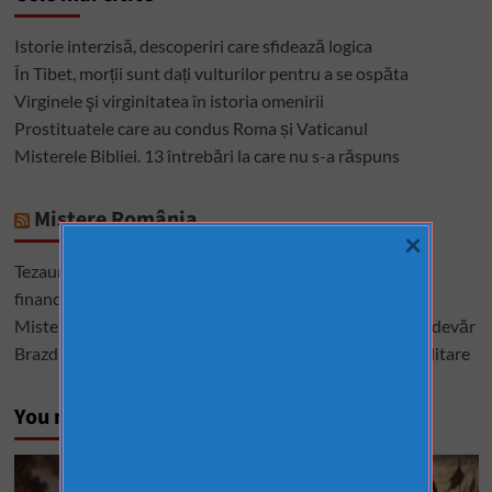
Istorie interzisă, descoperiri care sfidează logica
În Tibet, morții sunt dați vulturilor pentru a se ospăta
Virginele şi virginitatea în istoria omenirii
Prostituatele care au condus Roma și Vaticanul
Misterele Bibliei. 13 întrebări la care nu s-a răspuns
Mistere România
×
Tezaurul României de la Moscova – cel mai mare mister
financiar din istoria României
Misterele lui Ștefan cel Mare – între istorie, legendă și adevăr
Brazda lui Novac, una dintre cele mai mari construcții militare
You may have missed