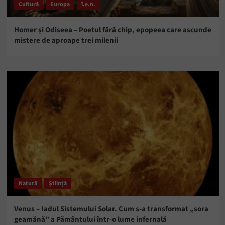
Cultură
Europa
î.e.n.
Homer și Odiseea – Poetul fără chip, epopeea care ascunde
mistere de aproape trei milenii
Natură
Știință
Venus – Iadul Sistemului Solar. Cum s-a transformat „sora
geamănă” a Pământului într-o lume infernală