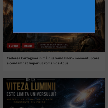
Europa
Istorie
Căderea Cartaginei în mâinile vandalilor – momentul care
a condamnat Imperiul Roman de Apus