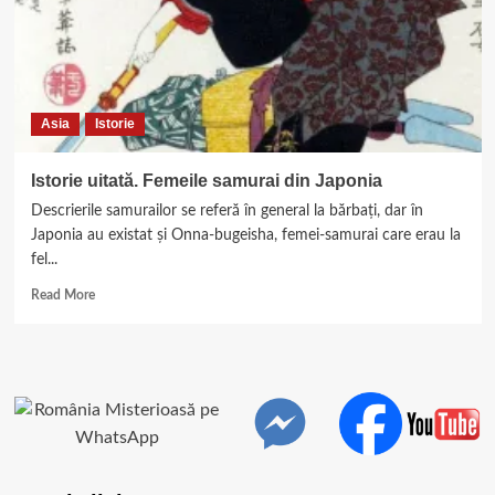
dictator,
Stalin
Asia
Istorie
Istorie uitată. Femeile samurai din Japonia
Descrierile samurailor se referă în general la bărbați, dar în
Japonia au existat și Onna-bugeisha, femei-samurai care erau la
fel...
Read
Read More
more
about
Istorie
uitată.
Femeile
samurai
din
Japonia