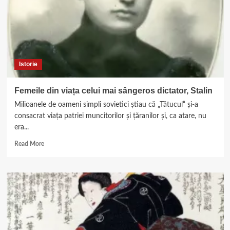
Istorie
Femeile din viața celui mai sângeros dictator, Stalin
Milioanele de oameni simpli sovietici știau că „Tătucul“ și-a
consacrat viața patriei muncitorilor și țăranilor și, ca atare, nu
era...
Read
Read More
more
about
Femeile
din
viața
celui
mai
sângeros