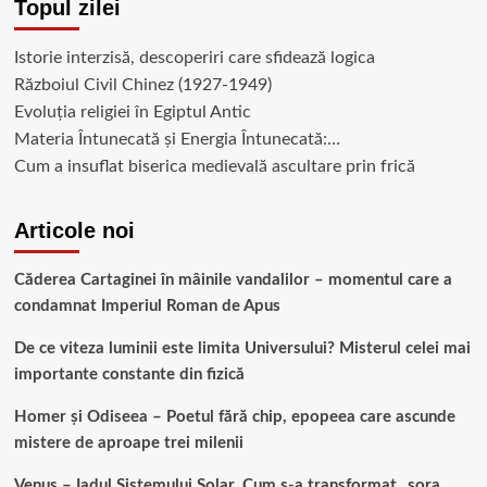
Topul zilei
Istorie interzisă, descoperiri care sfidează logica
Războiul Civil Chinez (1927-1949)
Evoluția religiei în Egiptul Antic
Materia Întunecată și Energia Întunecată:…
Cum a insuflat biserica medievală ascultare prin frică
Articole noi
Căderea Cartaginei în mâinile vandalilor – momentul care a
condamnat Imperiul Roman de Apus
De ce viteza luminii este limita Universului? Misterul celei mai
importante constante din fizică
Homer și Odiseea – Poetul fără chip, epopeea care ascunde
mistere de aproape trei milenii
Venus – Iadul Sistemului Solar. Cum s-a transformat „sora