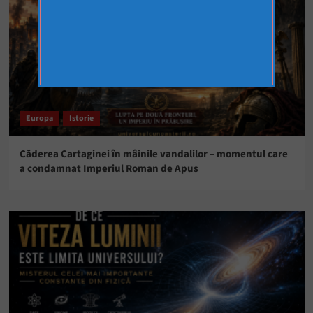
Europa
Istorie
Căderea Cartaginei în mâinile vandalilor – momentul care
a condamnat Imperiul Roman de Apus