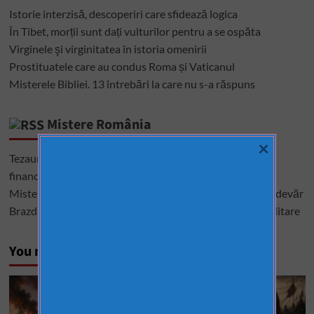
Istorie interzisă, descoperiri care sfidează logica
În Tibet, morții sunt dați vulturilor pentru a se ospăta
Virginele şi virginitatea în istoria omenirii
Prostituatele care au condus Roma și Vaticanul
Misterele Bibliei. 13 întrebări la care nu s-a răspuns
Mistere România
×
Tezaurul României de la Moscova – cel mai mare mister
financiar din istoria României
Misterele lui Ștefan cel Mare – între istorie, legendă și adevăr
Brazda lui Novac, una dintre cele mai mari construcții militare
You may have missed