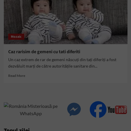
Mozaic
Caz rarisim de gemeni cu tati diferiti
Un caz extrem de rar de gemeni născuți din tați diferiți a fost
dezvăluit marți de către autoritățile sanitare din...
Read
Read More
more
about
Caz
rarisim
de
gemeni
cu
tati
diferiti
Topul zilei