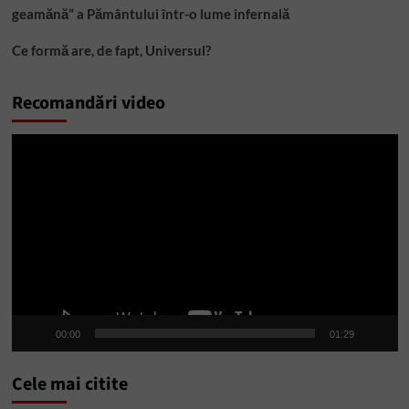
geamănă” a Pământului într-o lume infernală
Ce formă are, de fapt, Universul?
Recomandări video
Player
video
00:00
01:29
Cele mai citite