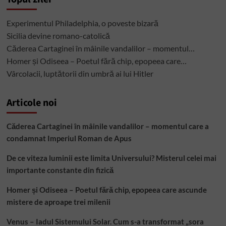
Experimentul Philadelphia, o poveste bizară
Sicilia devine romano-catolică
Căderea Cartaginei în mâinile vandalilor – momentul…
Homer și Odiseea – Poetul fără chip, epopeea care…
Vârcolacii, luptătorii din umbră ai lui Hitler
Articole noi
Căderea Cartaginei în mâinile vandalilor – momentul care a
condamnat Imperiul Roman de Apus
De ce viteza luminii este limita Universului? Misterul celei mai
importante constante din fizică
Homer și Odiseea – Poetul fără chip, epopeea care ascunde
mistere de aproape trei milenii
Venus – Iadul Sistemului Solar. Cum s-a transformat „sora