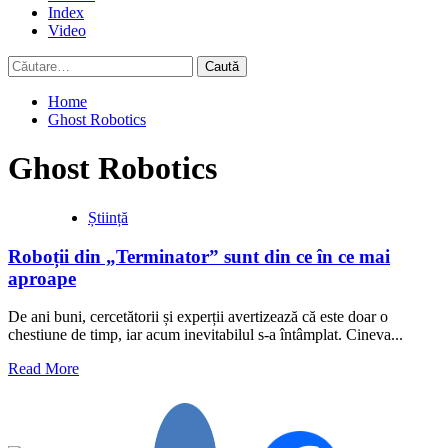
Index
Video
Caută
după:
Home
Ghost Robotics
Ghost Robotics
Știință
Roboții din „Terminator” sunt din ce în ce mai
aproape
De ani buni, cercetătorii și experții avertizează că este doar o
chestiune de timp, iar acum inevitabilul s-a întâmplat. Cineva...
Read
Read More
more
about
Roboții
din