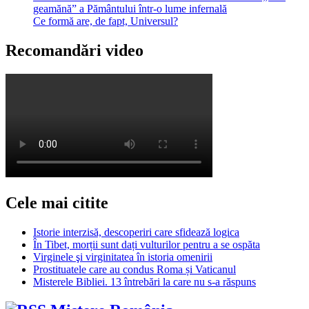
geamănă” a Pământului într-o lume infernală
Ce formă are, de fapt, Universul?
Recomandări video
Cele mai citite
Istorie interzisă, descoperiri care sfidează logica
În Tibet, morții sunt dați vulturilor pentru a se ospăta
Virginele şi virginitatea în istoria omenirii
Prostituatele care au condus Roma și Vaticanul
Misterele Bibliei. 13 întrebări la care nu s-a răspuns