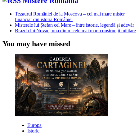
Mistere România
Tezaurul României de la Moscova – cel mai mare mister
financiar din istoria României
Misterele lui Ștefan cel Mare – între istorie, legendă și adevăr
Brazda lui Novac, una dintre cele mai mari construcții militare
You may have missed
Europa
Istorie