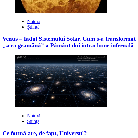
Natură
Știință
Venus – Iadul Sistemului Solar. Cum s-a transformat
„sora geamănă” a Pământului într-o lume infernală
Natură
Știință
Ce formă are, de fapt, Universul?