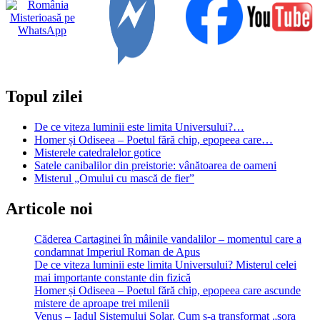
„Terminator”
sunt
din
ce
în
ce
mai
Topul zilei
aproape
De ce viteza luminii este limita Universului?…
Homer și Odiseea – Poetul fără chip, epopeea care…
Misterele catedralelor gotice
Satele canibalilor din preistorie: vânătoarea de oameni
Misterul „Omului cu mască de fier”
Articole noi
Căderea Cartaginei în mâinile vandalilor – momentul care a
condamnat Imperiul Roman de Apus
De ce viteza luminii este limita Universului? Misterul celei
mai importante constante din fizică
Homer și Odiseea – Poetul fără chip, epopeea care ascunde
mistere de aproape trei milenii
Venus – Iadul Sistemului Solar. Cum s-a transformat „sora