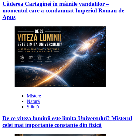
Căderea Cartaginei în mâinile vandalilor –
momentul care a condamnat Imperiul Roman de
Apus
Mistere
Natură
Știință
De ce viteza luminii este limita Universului? Misterul
celei mai importante constante din fizică