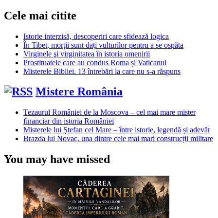
Cele mai citite
Istorie interzisă, descoperiri care sfidează logica
În Tibet, morții sunt dați vulturilor pentru a se ospăta
Virginele şi virginitatea în istoria omenirii
Prostituatele care au condus Roma și Vaticanul
Misterele Bibliei. 13 întrebări la care nu s-a răspuns
Mistere România
Tezaurul României de la Moscova – cel mai mare mister
financiar din istoria României
Misterele lui Ștefan cel Mare – între istorie, legendă și adevăr
Brazda lui Novac, una dintre cele mai mari construcții militare
You may have missed