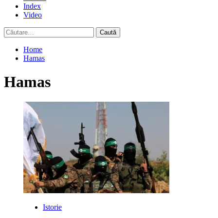
Index
Video
Caută
după:
Home
Hamas
Hamas
Istorie