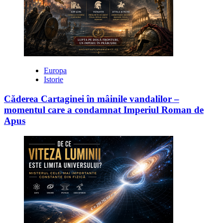
Europa
Istorie
Căderea Cartaginei în mâinile vandalilor –
momentul care a condamnat Imperiul Roman de
Apus