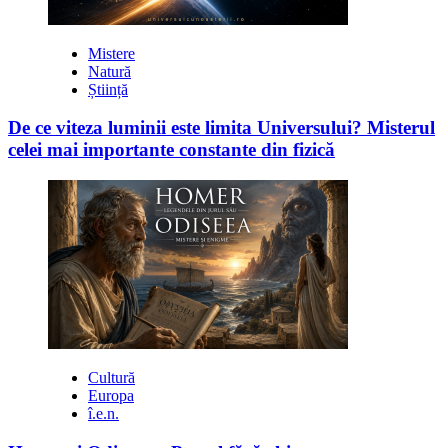
Mistere
Natură
Știință
De ce viteza luminii este limita Universului? Misterul
celei mai importante constante din fizică
Cultură
Europa
î.e.n.