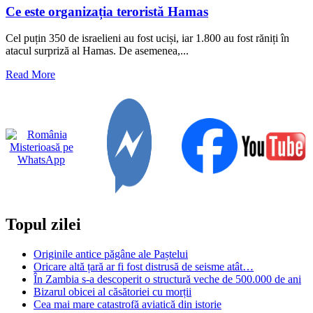
Ce este organizația teroristă Hamas
Cel puțin 350 de israelieni au fost uciși, iar 1.800 au fost răniți în
atacul surpriză al Hamas. De asemenea,...
Read
Read More
more
about
Ce
este
organizația
teroristă
Hamas
Topul zilei
Originile antice păgâne ale Paștelui
Oricare altă țară ar fi fost distrusă de seisme atât…
În Zambia s-a descoperit o structură veche de 500.000 de ani
Bizarul obicei al căsătoriei cu morții
Cea mai mare catastrofă aviatică din istorie