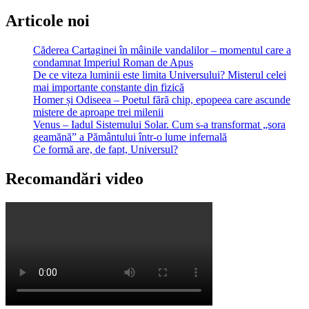
Articole noi
Căderea Cartaginei în mâinile vandalilor – momentul care a
condamnat Imperiul Roman de Apus
De ce viteza luminii este limita Universului? Misterul celei
mai importante constante din fizică
Homer și Odiseea – Poetul fără chip, epopeea care ascunde
mistere de aproape trei milenii
Venus – Iadul Sistemului Solar. Cum s-a transformat „sora
geamănă” a Pământului într-o lume infernală
Ce formă are, de fapt, Universul?
Recomandări video