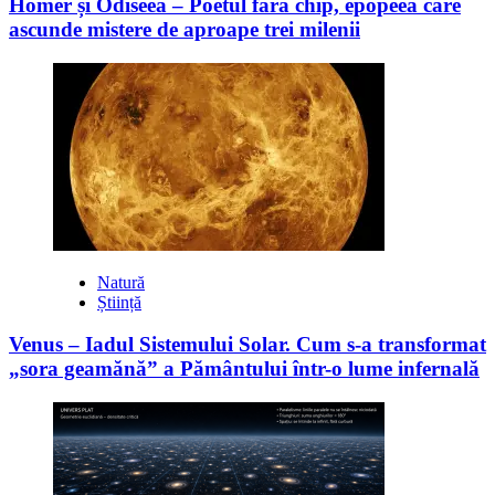
Homer și Odiseea – Poetul fără chip, epopeea care
ascunde mistere de aproape trei milenii
Natură
Știință
Venus – Iadul Sistemului Solar. Cum s-a transformat
„sora geamănă” a Pământului într-o lume infernală