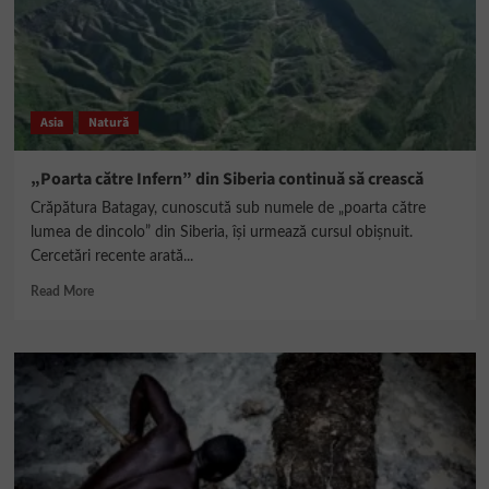
cu
13%
în
20
de
ani
Asia
Natură
„Poarta către Infern” din Siberia continuă să crească
Crăpătura Batagay, cunoscută sub numele de „poarta către
lumea de dincolo” din Siberia, își urmează cursul obișnuit.
Cercetări recente arată...
Read
Read More
more
about
„Poarta
către
Infern”
din
Siberia
continuă
să