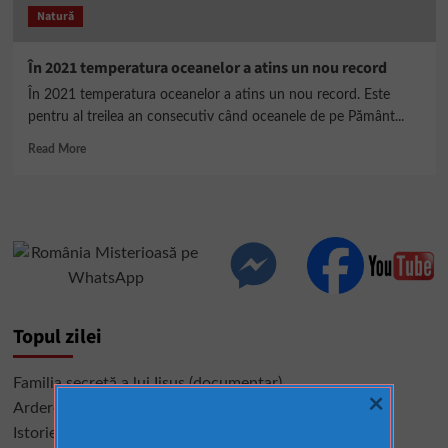
Natură
În 2021 temperatura oceanelor a atins un nou record
În 2021 temperatura oceanelor a atins un nou record. Este
pentru al treilea an consecutiv când oceanele de pe Pământ...
Read
Read More
more
about
În
2021
temperatura
oceanelor
a
atins
un
Topul zilei
nou
record
Familia secretă a lui Iisus (documentar)
×
Arderea Bibliotecii din Alexandria
Istorie interzisă, descoperiri care sfidează logica