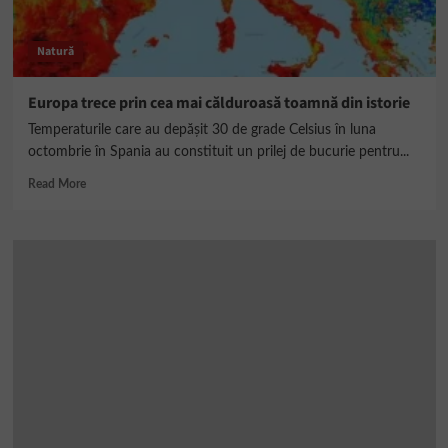
Natură
Europa trece prin cea mai călduroasă toamnă din istorie
Temperaturile care au depăşit 30 de grade Celsius în luna
octombrie în Spania au constituit un prilej de bucurie pentru...
Read
Read More
more
about
Europa
trece
prin
cea
mai
călduroasă
toamnă
din
istorie