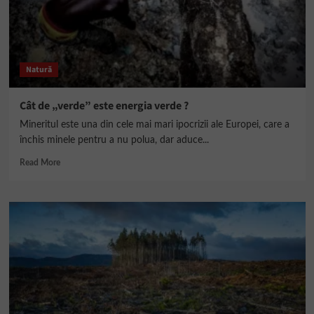
crească
Natură
Cât de „verde” este energia verde ?
Mineritul este una din cele mai mari ipocrizii ale Europei, care a
închis minele pentru a nu polua, dar aduce...
Read
Read More
more
about
Cât
de
„verde”
este
energia
verde
?