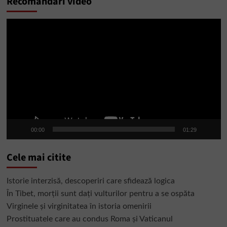
Recomandări video
Player
video
00:00
01:29
Cele mai citite
Istorie interzisă, descoperiri care sfidează logica
În Tibet, morții sunt dați vulturilor pentru a se ospăta
Virginele şi virginitatea în istoria omenirii
Prostituatele care au condus Roma și Vaticanul