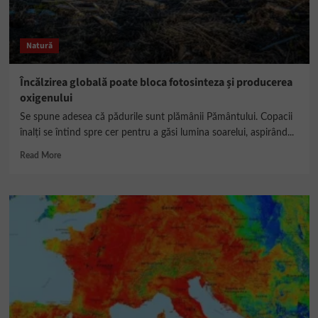
Natură
Încălzirea globală poate bloca fotosinteza și producerea
oxigenului
Se spune adesea că pădurile sunt plămânii Pământului. Copacii
înalți se întind spre cer pentru a găsi lumina soarelui, aspirând...
Read
Read More
more
about
Încălzirea
globală
poate
bloca
fotosinteza
și
producerea
oxigenului