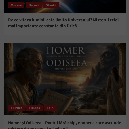
Mistere
Natură
Știință
De ce viteza luminii este limita Universului? Misterul celei
mai importante constante din fizică
Cultură
Europa
î.e.n.
Homer și Odiseea – Poetul fără chip, epopeea care ascunde
mistere de aproape trei milenii