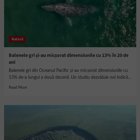
Natură
Balenele gri și-au micșorat dimensiunile cu 13% în 20 de
ani
Balenele gri din Oceanul Pacific şi-au micşorat dimensiunile cu
13% de-a lungul a două decenii. Un studiu dezvăluie noi indicii...
Read
Read More
more
about
Balenele
gri
și-
au
micșorat
dimensiunile