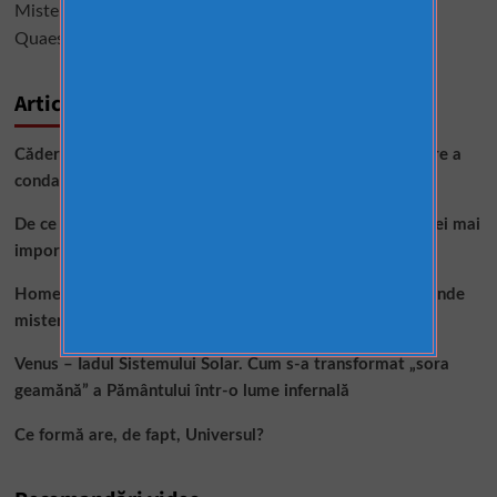
Misterele catedralelor gotice
Quaestorul în cadrul Imperiului Roman
Articole noi
Căderea Cartaginei în mâinile vandalilor – momentul care a
condamnat Imperiul Roman de Apus
De ce viteza luminii este limita Universului? Misterul celei mai
importante constante din fizică
Homer și Odiseea – Poetul fără chip, epopeea care ascunde
mistere de aproape trei milenii
Venus – Iadul Sistemului Solar. Cum s-a transformat „sora
geamănă” a Pământului într-o lume infernală
Ce formă are, de fapt, Universul?