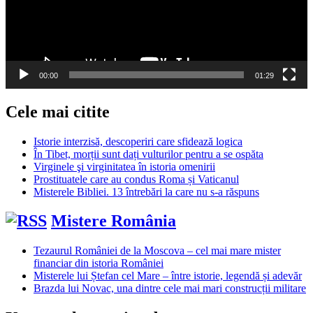
00:00
01:29
Cele mai citite
Istorie interzisă, descoperiri care sfidează logica
În Tibet, morții sunt dați vulturilor pentru a se ospăta
Virginele şi virginitatea în istoria omenirii
Prostituatele care au condus Roma și Vaticanul
Misterele Bibliei. 13 întrebări la care nu s-a răspuns
Mistere România
Tezaurul României de la Moscova – cel mai mare mister
financiar din istoria României
Misterele lui Ștefan cel Mare – între istorie, legendă și adevăr
Brazda lui Novac, una dintre cele mai mari construcții militare