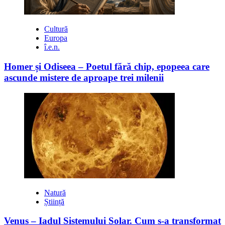
Cultură
Europa
î.e.n.
Homer și Odiseea – Poetul fără chip, epopeea care
ascunde mistere de aproape trei milenii
Natură
Știință
Venus – Iadul Sistemului Solar. Cum s-a transformat