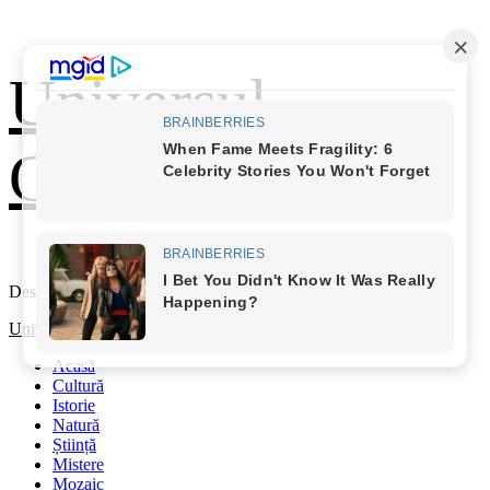
Skip
Universul
to
content
Cunoașterii
Descoperă Lumea
Primary
Universul Cunoașterii
Menu
Acasă
Cultură
Istorie
Natură
Știință
Mistere
Mozaic