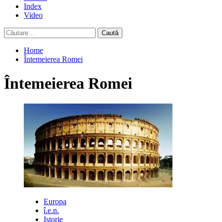
Index
Video
Caută
după:
Home
Întemeierea Romei
Întemeierea Romei
Europa
î.e.n.
Istorie