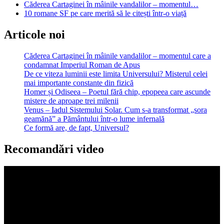
Căderea Cartaginei în mâinile vandalilor – momentul…
10 romane SF pe care merită să le citești într-o viață
Articole noi
Căderea Cartaginei în mâinile vandalilor – momentul care a
condamnat Imperiul Roman de Apus
De ce viteza luminii este limita Universului? Misterul celei
mai importante constante din fizică
Homer și Odiseea – Poetul fără chip, epopeea care ascunde
mistere de aproape trei milenii
Venus – Iadul Sistemului Solar. Cum s-a transformat „sora
geamănă” a Pământului într-o lume infernală
Ce formă are, de fapt, Universul?
Recomandări video
Player
video