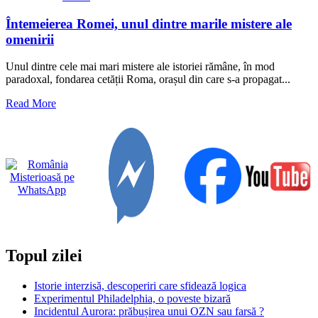
Întemeierea Romei, unul dintre marile mistere ale
omenirii
Unul dintre cele mai mari mistere ale istoriei rămâne, în mod
paradoxal, fondarea cetății Roma, orașul din care s-a propagat...
Read
Read More
more
about
Întemeierea
Romei,
unul
dintre
marile
mistere
ale
omenirii
Topul zilei
Istorie interzisă, descoperiri care sfidează logica
Experimentul Philadelphia, o poveste bizară
Incidentul Aurora: prăbușirea unui OZN sau farsă ?