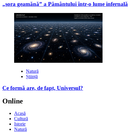
„sora geamănă” a Pământului într-o lume infernală
Natură
Știință
Ce formă are, de fapt, Universul?
Online
Acasă
Cultură
Istorie
Natură