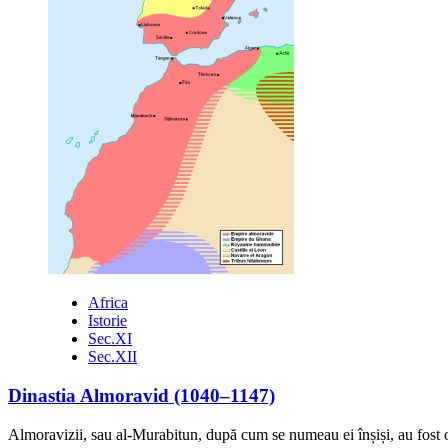
Lumini
misterioase
pe
cerul
Marocului,
cu
câteva
momente
înainte
de
cutremur
Africa
Istorie
Sec.XI
Sec.XII
Dinastia Almoravid (1040–1147)
Almoravizii, sau al-Murabitun, după cum se numeau ei înșiși, au fost o 