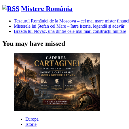
Mistere România
Tezaurul României de la Moscova – cel mai mare mister financi
Misterele lui Ștefan cel Mare – între istorie, legendă și adevăr
Brazda lui Novac, una dintre cele mai mari construcții militare
You may have missed
Europa
Istorie