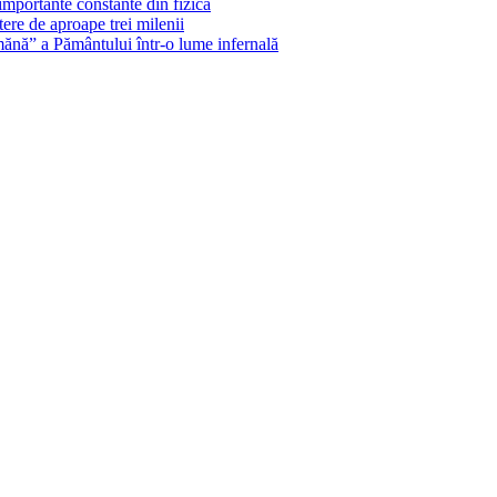
importante constante din fizică
ere de aproape trei milenii
ănă” a Pământului într-o lume infernală