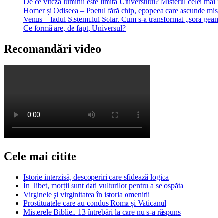
De ce viteza luminii este limita Universului? Misterul celei mai 
Homer și Odiseea – Poetul fără chip, epopeea care ascunde mist
Venus – Iadul Sistemului Solar. Cum s-a transformat „sora geam
Ce formă are, de fapt, Universul?
Recomandări video
Cele mai citite
Istorie interzisă, descoperiri care sfidează logica
În Tibet, morții sunt dați vulturilor pentru a se ospăta
Virginele şi virginitatea în istoria omenirii
Prostituatele care au condus Roma și Vaticanul
Misterele Bibliei. 13 întrebări la care nu s-a răspuns