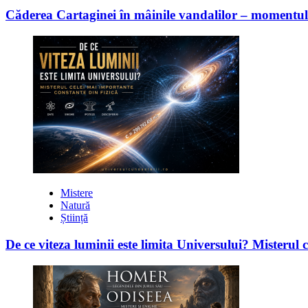
Căderea Cartaginei în mâinile vandalilor – moment
Mistere
Natură
Știință
De ce viteza luminii este limita Universului? Misterul 