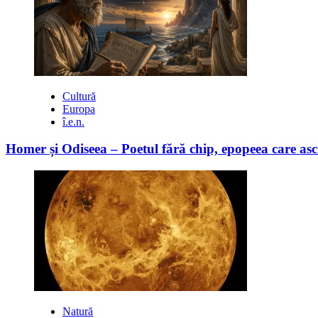
Cultură
Europa
î.e.n.
Homer și Odiseea – Poetul fără chip, epopeea care asc
Natură