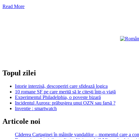
Read
Read More
more
about
Dinastia
Almoravid
(1040–
1147)
Topul zilei
Istorie interzisă, descoperiri care sfidează logica
10 romane SF pe care merită să le citești într-o viață
Experimentul Philadelphia, o poveste bizară
Incidentul Aurora: prăbușirea unui OZN sau farsă ?
Inventie : smartwatch
Articole noi
Căderea Cartaginei în mâinile vandalilor – momentul care a 