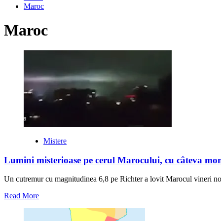
Maroc
Maroc
Mistere
Lumini misterioase pe cerul Marocului, cu câteva mo
Un cutremur cu magnitudinea 6,8 pe Richter a lovit Marocul vineri noap
Read
Read More
more
about