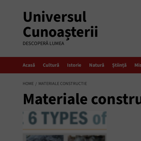
Skip
Universul
to
content
Cunoașterii
DESCOPERĂ LUMEA
Acasă
Cultură
Istorie
Natură
Știință
Mi
HOME
MATERIALE CONSTRUCTIE
Materiale constr