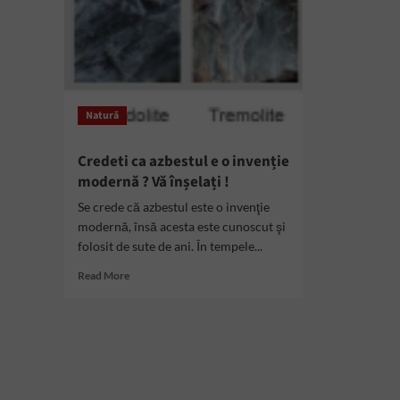
Natură
Credeti ca azbestul e o invenție
modernă ? Vă înșelați !
Se crede că azbestul este o invenţie
modernă, însă acesta este cunoscut şi
folosit de sute de ani. În tempele...
Read
Read More
more
about
Credeti
ca
azbestul
e
o