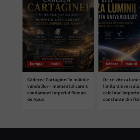
Europa
Istorie
Mistere
Natură
Căderea Cartaginei în mâinile
De ce viteza lumin
vandalilor – momentul care a
limita Universulu
condamnat Imperiul Roman
celei mai import
de Apus
constante din fizi