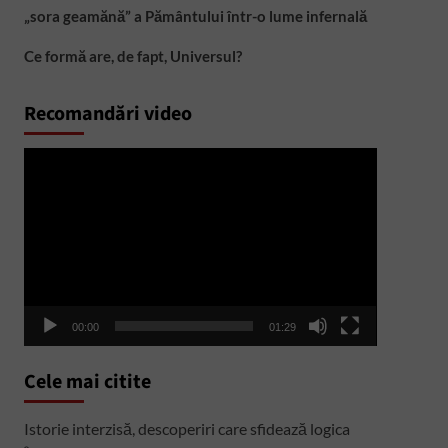
„sora geamănă” a Pământului într-o lume infernală
Ce formă are, de fapt, Universul?
Recomandări video
Player
video
00:00
01:29
Cele mai citite
Istorie interzisă, descoperiri care sfidează logica