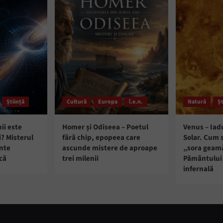
Știință
Cultură
Europa
î.e.n.
Natură
Șt
ii este
Homer și Odiseea – Poetul
Venus – Iad
i? Misterul
fără chip, epopeea care
Solar. Cum 
ante
ascunde mistere de aproape
„sora geam
că
trei milenii
Pământului 
infernală