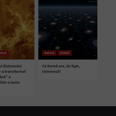
iință
Natură
Știință
ul Sistemului
Ce formă are, de fapt,
s-a transformat
Universul?
ănă” a
într-o lume