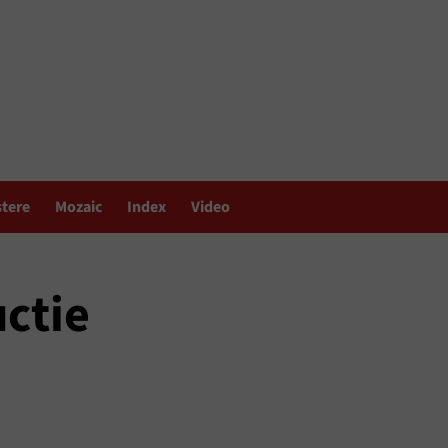
stere
Mozaic
Index
Video
uctie