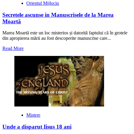
Orientul Mijlociu
Secretele ascunse in Manuscrisele de la Marea
Moartă
Marea Moartă este un loc misterios și datorită faptului că în grotele
din apropierea mării au fost descoperite manuscrise care...
Read
Read More
more
about
Secretele
ascunse
in
Manuscrisele
de
la
Marea
Moartă
Mistere
Unde a disparut Iisus 18 ani