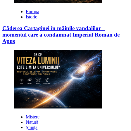
Europa
Istorie
Căderea Cartaginei în mâinile vandalilor –
momentul care a condamnat Imperiul Roman de
Apus
Mistere
Natură
Știință