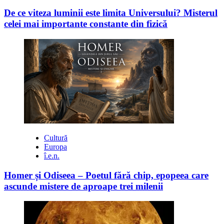
De ce viteza luminii este limita Universului? Misterul
celei mai importante constante din fizică
Cultură
Europa
î.e.n.
Homer și Odiseea – Poetul fără chip, epopeea care
ascunde mistere de aproape trei milenii