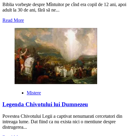
Biblia vorbeşte despre Mîntuitor pe cînd era copil de 12 ani, apoi
adult la 30 de ani, fără să ne...
Read
Read More
more
about
Unde
a
disparut
Iisus
18
ani
Mistere
Legenda Chivotului lui Dumnezeu
Povestea Chivotului Legii a captivat nenumarati cercetatori din
intreaga lume. Dat fiind ca nu exista nici o mentiune despre
distrugerea...