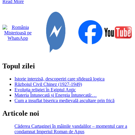
Read
Read More
more
about
Legenda
Chivotului
lui
Dumnezeu
Topul zilei
Istorie interzisă, descoperiri care sfidează logica
Războiul Civil Chinez (1927-1949)
Evoluția religiei în Egiptul Antic
Materia Întunecată și Energia Întunecată:…
Cum a insuflat biserica medievală ascultare prin frică
Articole noi
Căderea Cartaginei în mâinile vandalilor – momentul care a
condamnat Imperiul Roman de Apus