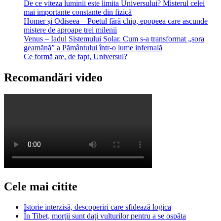
De ce viteza luminii este limita Universului? Misterul celei
mai importante constante din fizică
Homer și Odiseea – Poetul fără chip, epopeea care ascunde
mistere de aproape trei milenii
Venus – Iadul Sistemului Solar. Cum s-a transformat „sora
geamănă” a Pământului într-o lume infernală
Ce formă are, de fapt, Universul?
Recomandări video
Cele mai citite
Istorie interzisă, descoperiri care sfidează logica
În Tibet, morții sunt dați vulturilor pentru a se ospăta