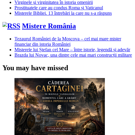
Virginele şi virginitatea în istoria omenirii
Prostituatele care au condus Roma și Vaticanul
Misterele Bibliei. 13 întrebări la care nu s-a răspuns
Mistere România
Tezaurul României de la Moscova – cel mai mare mister
financiar din istoria României
Misterele lui Ștefan cel Mare – între istorie, legendă și adevăr
Brazda lui Novac, una dintre cele mai mari construcții militare
You may have missed