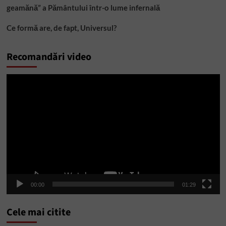
geamănă” a Pământului într-o lume infernală
Ce formă are, de fapt, Universul?
Recomandări video
Player
video
00:00
01:29
Cele mai citite