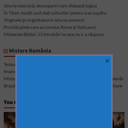
Istorie interzisă, descoperiri care sfidează logica
În Tibet, morții sunt dați vulturilor pentru a se ospăta
Virginele şi virginitatea în istoria omenirii
Prostituatele care au condus Roma și Vaticanul
Misterele Bibliei. 13 întrebări la care nu s-a răspuns
Mistere România
×
Tezaurul României de la Moscova – cel mai mare mister
financiar din istoria României
Misterele lui Ștefan cel Mare – între istorie, legendă și adevăr
Brazda lui Novac, una dintre cele mai mari construcții militare
You may have missed