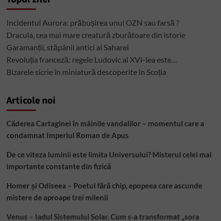
Incidentul Aurora: prăbușirea unui OZN sau farsă ?
Dracula, cea mai mare creatură zburătoare din istorie
Garamanții, stăpânii antici ai Saharei
Revoluția franceză: regele Ludovic al XVI-lea este…
Bizarele sicrie în miniatură descoperite în Scoția
Articole noi
Căderea Cartaginei în mâinile vandalilor – momentul care a
condamnat Imperiul Roman de Apus
De ce viteza luminii este limita Universului? Misterul celei mai
importante constante din fizică
Homer și Odiseea – Poetul fără chip, epopeea care ascunde
mistere de aproape trei milenii
Venus – Iadul Sistemului Solar. Cum s-a transformat „sora