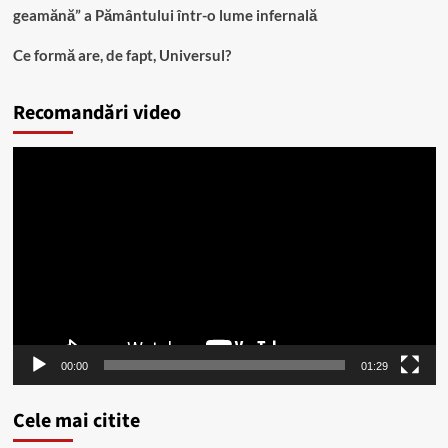
geamănă” a Pământului într-o lume infernală
Ce formă are, de fapt, Universul?
Recomandări video
Player
video
00:00
01:29
Cele mai citite