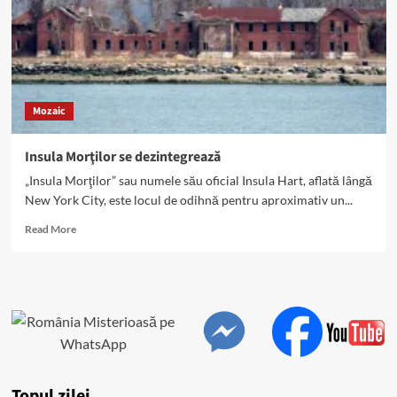
Mozaic
Insula Morţilor se dezintegrează
„Insula Morţilor” sau numele său oficial Insula Hart, aflată lângă
New York City, este locul de odihnă pentru aproximativ un...
Read
Read More
more
about
Insula
Morţilor
se
dezintegrează
Topul zilei