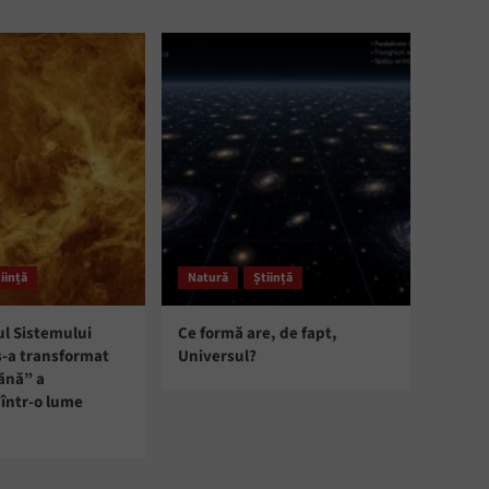
iință
Natură
Știință
ul Sistemului
Ce formă are, de fapt,
s-a transformat
Universul?
ănă” a
într-o lume