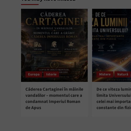
Europa
Istorie
Mistere
Natură
Căderea Cartaginei în mâinile
De ce viteza lumin
vandalilor – momentul care a
limita Universulu
condamnat Imperiul Roman
celei mai import
de Apus
constante din fizi