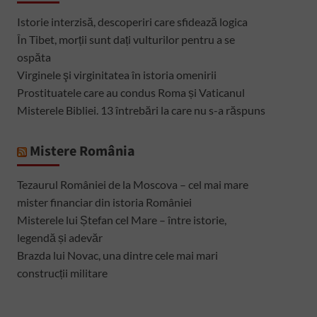
Istorie interzisă, descoperiri care sfidează logica
În Tibet, morții sunt dați vulturilor pentru a se
ospăta
Virginele şi virginitatea în istoria omenirii
Prostituatele care au condus Roma și Vaticanul
Misterele Bibliei. 13 întrebări la care nu s-a răspuns
Mistere România
Tezaurul României de la Moscova – cel mai mare
mister financiar din istoria României
Misterele lui Ștefan cel Mare – între istorie,
legendă și adevăr
Brazda lui Novac, una dintre cele mai mari
construcții militare