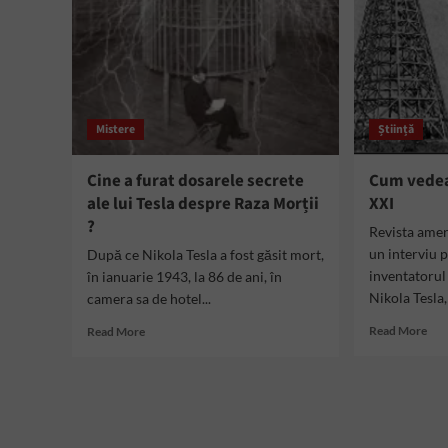
Mistere
Știință
Cine a furat dosarele secrete
Cum vedea 
ale lui Tesla despre Raza Morții
XXI
?
Revista amer
un interviu p
După ce Nikola Tesla a fost găsit mort,
inventatoru
în ianuarie 1943, la 86 de ani, în
Nikola Tesla, 
camera sa de hotel...
Rea
Read
Read More
Read More
mor
more
abo
about
Cu
Cine
ved
a
Nik
furat
Tesl
dosarele