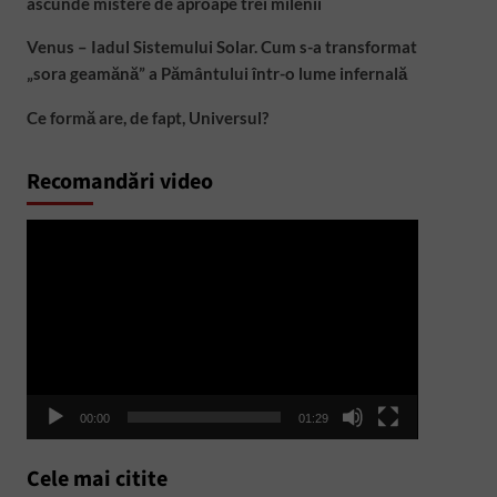
ascunde mistere de aproape trei milenii
Venus – Iadul Sistemului Solar. Cum s-a transformat
„sora geamănă” a Pământului într-o lume infernală
Ce formă are, de fapt, Universul?
Recomandări video
Player
video
00:00
01:29
Cele mai citite