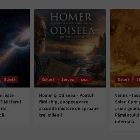
Știință
Cultură
Europa
î.e.n.
Natură
Șt
ii este
Homer și Odiseea – Poetul
Venus – Iad
i? Misterul
fără chip, epopeea care
Solar. Cum 
ante
ascunde mistere de aproape
„sora geam
că
trei milenii
Pământului 
infernală