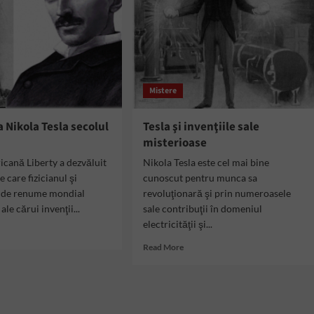
Mistere
Nikola Tesla secolul
Tesla şi invenţiile sale
misterioase
icană Liberty a dezvăluit
Nikola Tesla este cel mai bine
e care fizicianul şi
cunoscut pentru munca sa
l de renume mondial
revoluţionară şi prin numeroasele
ale cărui invenţii...
sale contribuţii în domeniul
electricităţii şi...
d
e
Read
Read More
ut
more
m
about
ea
Tesla
ola
şi
a
invenţiile