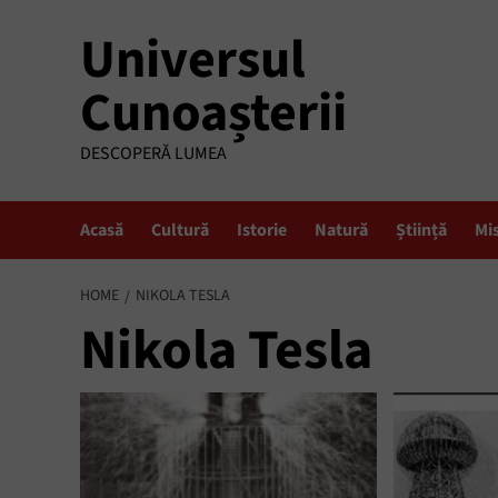
Skip
Universul
to
content
Cunoașterii
DESCOPERĂ LUMEA
Acasă
Cultură
Istorie
Natură
Știință
Mi
HOME
NIKOLA TESLA
Nikola Tesla