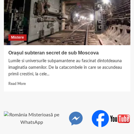
Mistere
Orașul subteran secret de sub Moscova
Lumile si universurile subpamantene au fascinat dintotdeauna
imaginatia oamenilor. De la catacombele în care se ascundeau
primii crestini, la cele...
Read
Read More
more
about
Orașul
subteran
secret
de
sub
Moscova