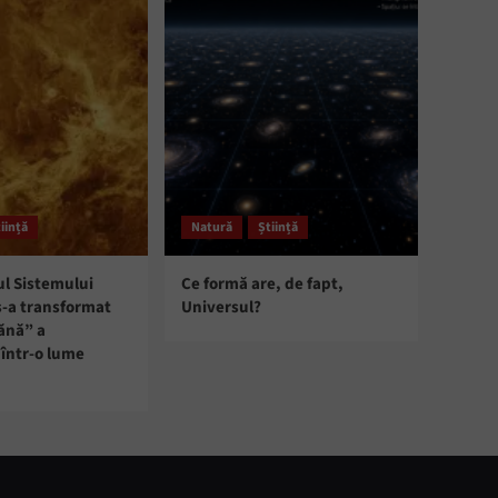
iință
Natură
Știință
ul Sistemului
Ce formă are, de fapt,
s-a transformat
Universul?
ănă” a
într-o lume