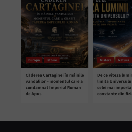
Europa
Istorie
Mistere
Natură
Căderea Cartaginei în mâinile
De ce viteza lumin
vandalilor – momentul care a
limita Universulu
condamnat Imperiul Roman
celei mai import
de Apus
constante din fizi