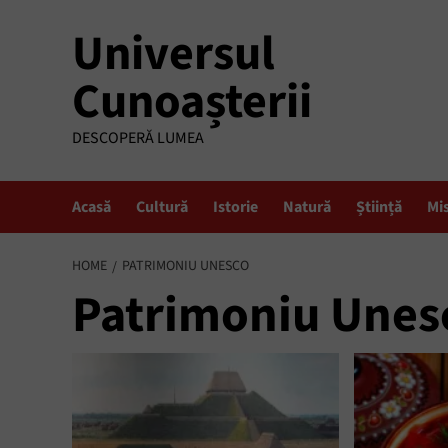
Skip
Universul
to
content
Cunoașterii
DESCOPERĂ LUMEA
Acasă
Cultură
Istorie
Natură
Știință
Mi
HOME
PATRIMONIU UNESCO
Patrimoniu Unes