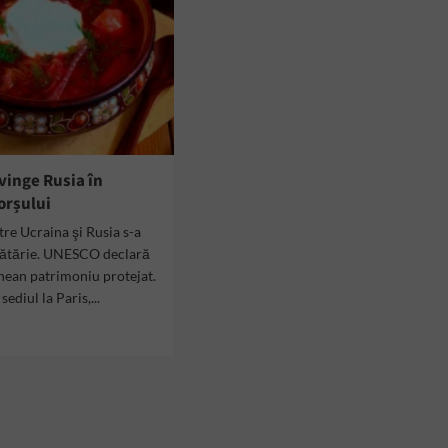
vinge Rusia în
orșului
tre Ucraina şi Rusia s-a
cătărie. UNESCO declară
nean patrimoniu protejat.
diul la Paris,...
d
e
ut
aina
inge
ia