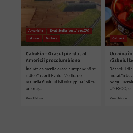
Americile
Evul Mediu (sec.V-sec.XV)
Istorie
Mistere
Cultură
Cahokia – Orașul pierdut al
Ucraina în
Americii precolumbiene
războiul b
Înainte ca marile orașe europene să se
Războiul din
ridice în zorii Evului Mediu, pe
mutat în bu
malurile fluviului Mississippi se înălța
borşul ucrai
un oraș...
UNESCO, cu se
Read
Rea
Read More
Read More
more
mor
about
abo
Cahokia
Ucr
–
înv
Orașul
Rus
pierdut
în