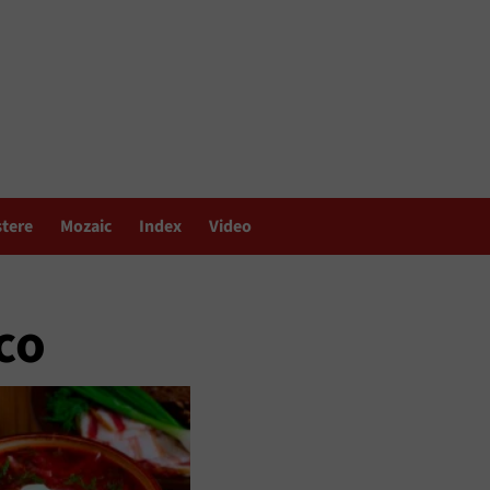
stere
Mozaic
Index
Video
co