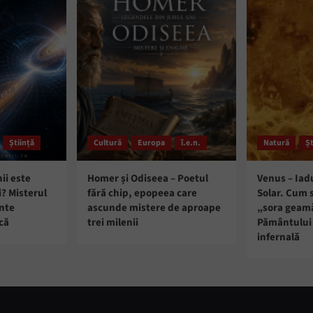
Știință
Cultură
Europa
î.e.n.
Natură
Șt
ii este
Homer și Odiseea – Poetul
Venus – Iad
i? Misterul
fără chip, epopeea care
Solar. Cum 
ante
ascunde mistere de aproape
„sora geam
că
trei milenii
Pământului 
infernală