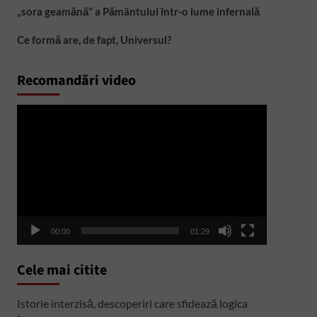
„sora geamănă” a Pământului într-o lume infernală
Ce formă are, de fapt, Universul?
Recomandări video
Player
video
00:00
01:29
Cele mai citite
Istorie interzisă, descoperiri care sfidează logica