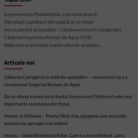
53
de
Experimentul Philadelphia, o poveste bizară
secunde
Vârcolacii, luptătorii din umbră ai lui Hitler
Aurul pierdut al incașilor : Căutarea comorii Llanganatis
Căderea Imperiului Roman de Apus (476)
Beția care a schimbat soarta celui de-al doilea…
Articole noi
Căderea Cartaginei în mâinile vandalilor – momentul care a
condamnat Imperiul Roman de Apus
De ce viteza luminii este limita Universului? Misterul celei mai
importante constante din fizică
Homer și Odiseea – Poetul fără chip, epopeea care ascunde
mistere de aproape trei milenii
Venus – Iadul Sistemului Solar. Cum s-a transformat „sora