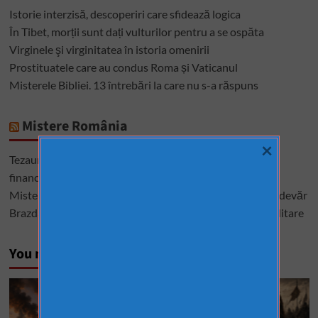
Istorie interzisă, descoperiri care sfidează logica
În Tibet, morții sunt dați vulturilor pentru a se ospăta
Virginele şi virginitatea în istoria omenirii
Prostituatele care au condus Roma și Vaticanul
Misterele Bibliei. 13 întrebări la care nu s-a răspuns
Mistere România
×
Tezaurul României de la Moscova – cel mai mare mister
financiar din istoria României
Misterele lui Ștefan cel Mare – între istorie, legendă și adevăr
Brazda lui Novac, una dintre cele mai mari construcții militare
You may have missed