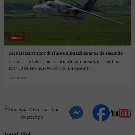
Mozaic
Cel mai scurt zbor din lume durează doar 53 de secunde
Cel mai scurt zbor comercial din lume durează, în zilele bune,
doar 53 de secunde. Avionul nu are cele mai...
Read
Read More
more
about
Cel
mai
scurt
zbor
din
lume
durează
Topul zilei
doar