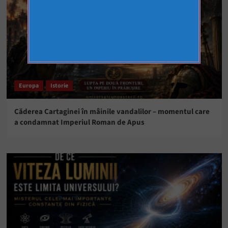
Europa
Istorie
Căderea Cartaginei în mâinile vandalilor – momentul care
a condamnat Imperiul Roman de Apus