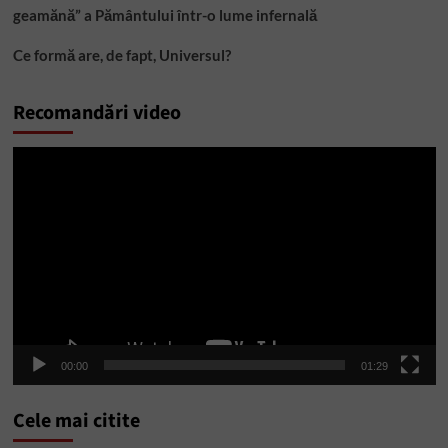
geamănă” a Pământului într-o lume infernală
Ce formă are, de fapt, Universul?
Recomandări video
Player
video
00:00
01:29
Cele mai citite