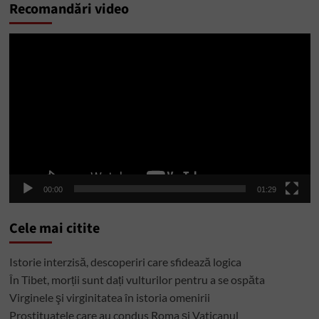
Recomandări video
Player
video
00:00
01:29
Cele mai citite
Istorie interzisă, descoperiri care sfidează logica
În Tibet, morții sunt dați vulturilor pentru a se ospăta
Virginele şi virginitatea în istoria omenirii
Prostituatele care au condus Roma și Vaticanul