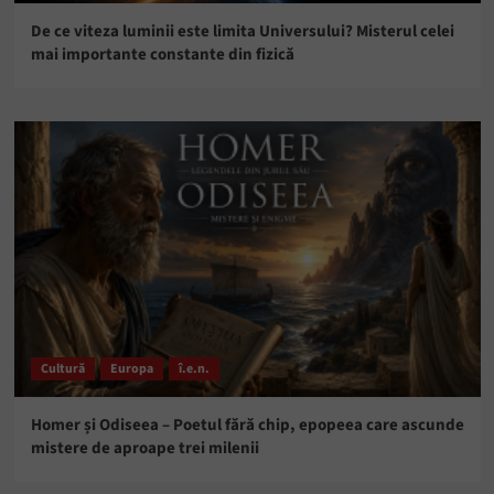
De ce viteza luminii este limita Universului? Misterul celei
mai importante constante din fizică
Cultură
Europa
î.e.n.
Homer și Odiseea – Poetul fără chip, epopeea care ascunde
mistere de aproape trei milenii