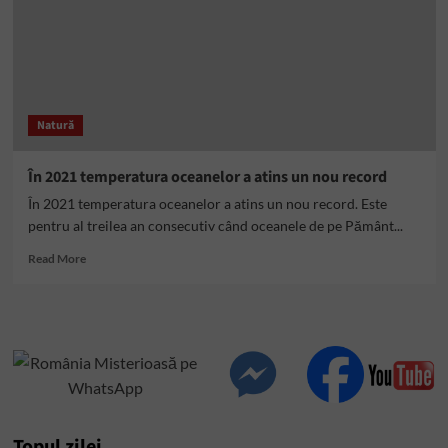
Natură
În 2021 temperatura oceanelor a atins un nou record
În 2021 temperatura oceanelor a atins un nou record. Este
pentru al treilea an consecutiv când oceanele de pe Pământ...
Read
Read More
more
about
În
2021
temperatura
oceanelor
a
atins
un
Topul zilei
nou