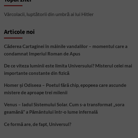
record
Vârcolacii, luptătorii din umbră ai lui Hitler
Articole noi
Căderea Cartaginei în mâinile vandalilor – momentul care a
condamnat Imperiul Roman de Apus
De ce viteza luminii este limita Universului? Misterul celei mai
importante constante din fizică
Homer și Odiseea – Poetul fără chip, epopeea care ascunde
mistere de aproape trei milenii
Venus – Iadul Sistemului Solar. Cum s-a transformat „sora
geamănă” a Pământului într-o lume infernală
Ce formă are, de fapt, Universul?