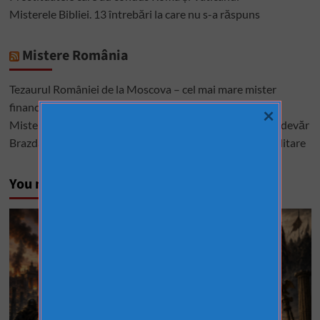
Misterele Bibliei. 13 întrebări la care nu s-a răspuns
Mistere România
Tezaurul României de la Moscova – cel mai mare mister
financiar din istoria României
×
Misterele lui Ștefan cel Mare – între istorie, legendă și adevăr
Brazda lui Novac, una dintre cele mai mari construcții militare
You may have missed