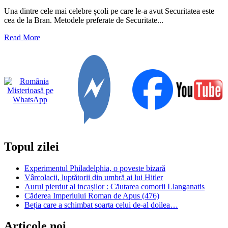
Una dintre cele mai celebre școli pe care le-a avut Securitatea este
cea de la Bran. Metodele preferate de Securitate...
Read
Read More
more
about
Secretele
Serviciilor
Secrete
Topul zilei
Experimentul Philadelphia, o poveste bizară
Vârcolacii, luptătorii din umbră ai lui Hitler
Aurul pierdut al incașilor : Căutarea comorii Llanganatis
Căderea Imperiului Roman de Apus (476)
Beția care a schimbat soarta celui de-al doilea…
Articole noi