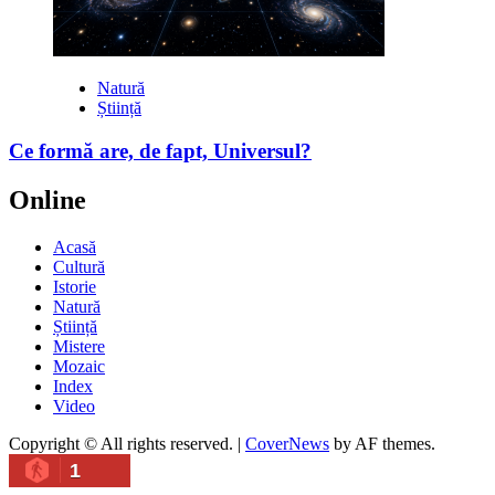
Natură
Știință
Ce formă are, de fapt, Universul?
Online
Acasă
Cultură
Istorie
Natură
Știință
Mistere
Mozaic
Index
Video
Copyright © All rights reserved.
|
CoverNews
by AF themes.
1