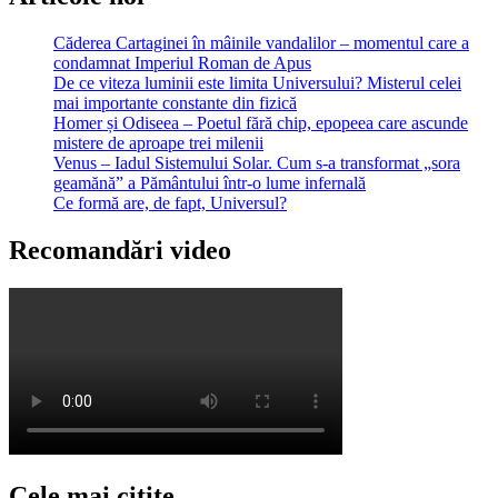
Căderea Cartaginei în mâinile vandalilor – momentul care a
condamnat Imperiul Roman de Apus
De ce viteza luminii este limita Universului? Misterul celei
mai importante constante din fizică
Homer și Odiseea – Poetul fără chip, epopeea care ascunde
mistere de aproape trei milenii
Venus – Iadul Sistemului Solar. Cum s-a transformat „sora
geamănă” a Pământului într-o lume infernală
Ce formă are, de fapt, Universul?
Recomandări video
Cele mai citite