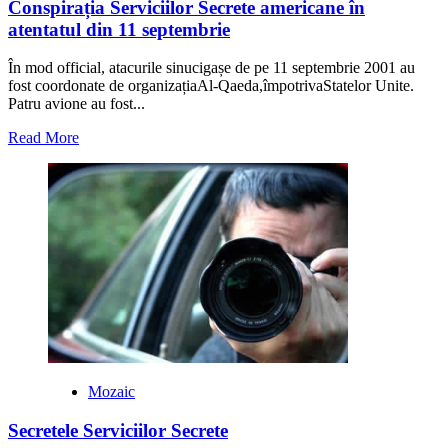
Conspirația Serviciilor Secrete americane în
atentatul din 11 septembrie
În mod official, atacurile sinucigașe de pe 11 septembrie 2001 au
fost coordonate de organizațiaAl-Qaeda,împotrivaStatelor Unite.
Patru avione au fost...
Read
Read More
more
about
Conspirația
Serviciilor
Secrete
americane
în
atentatul
din
11
septembrie
Mozaic
Secretele Serviciilor Secrete