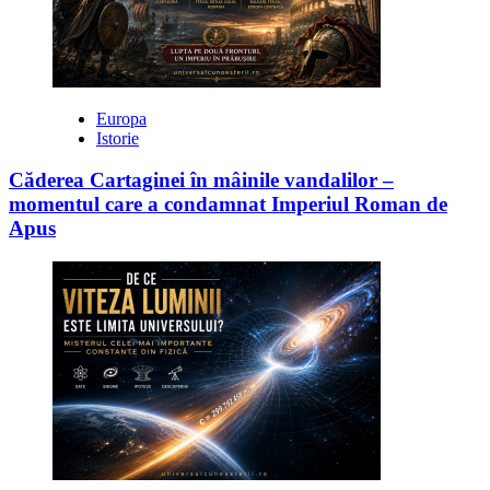
Europa
Istorie
Căderea Cartaginei în mâinile vandalilor –
momentul care a condamnat Imperiul Roman de
Apus