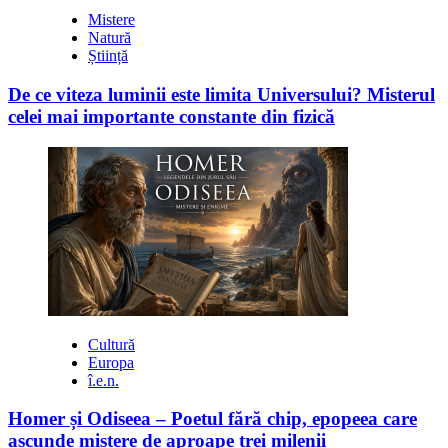
Mistere
Natură
Știință
De ce viteza luminii este limita Universului? Misterul
celei mai importante constante din fizică
Cultură
Europa
î.e.n.
Homer și Odiseea – Poetul fără chip, epopeea care
ascunde mistere de aproape trei milenii