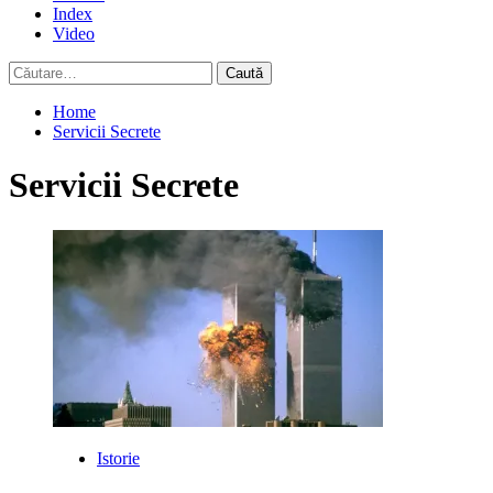
Index
Video
Caută
după:
Home
Servicii Secrete
Servicii Secrete
Istorie