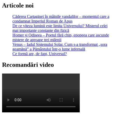
Articole noi
Căderea Cartaginei în mâinile vandalilor – momentul care a
condamnat Imperiul Roman de Apus
De ce viteza luminii este limita Universului? Misterul celei
mai importante constante din fizică
Homer și Odiseea – Poetul fără chip, epopeea care ascunde
mistere de aproape trei milenii
Venus – Iadul Sistemului Solar. Cum s-a transformat „sora
geamănă” a Pământului într-o lume infernală
Ce formă are, de fapt, Universul?
Recomandări video