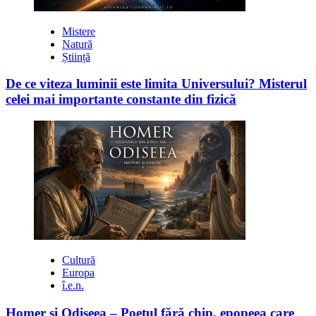
Mistere
Natură
Știință
De ce viteza luminii este limita Universului? Misterul
celei mai importante constante din fizică
Cultură
Europa
î.e.n.
Homer și Odiseea – Poetul fără chip, epopeea care