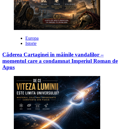
Europa
Istorie
Căderea Cartaginei în mâinile vandalilor –
momentul care a condamnat Imperiul Roman de
Apus