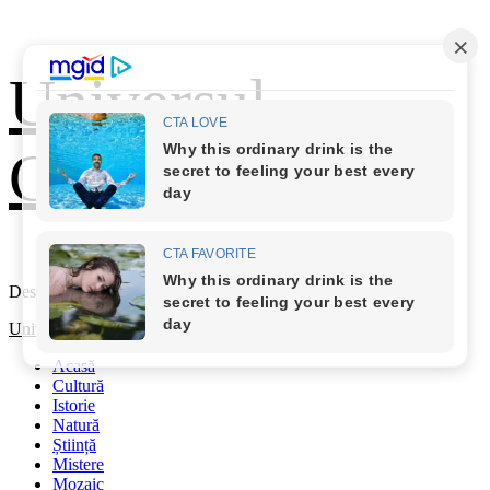
Skip
Universul
to
content
Cunoașterii
Descoperă Lumea
Primary
Universul Cunoașterii
Menu
Acasă
Cultură
Istorie
Natură
Știință
Mistere
Mozaic