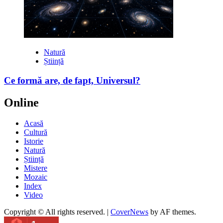
Natură
Știință
Ce formă are, de fapt, Universul?
Online
Acasă
Cultură
Istorie
Natură
Știință
Mistere
Mozaic
Index
Video
Copyright © All rights reserved.
|
CoverNews
by AF themes.