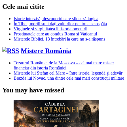
Cele mai citite
Istorie interzisă, descoperiri care sfidează logica
În Tibet, morții sunt dați vulturilor pentru a se ospăta
Virginele şi virginitatea în istoria omenirii
Prostituatele care au condus Roma și Vaticanul
Misterele Bibliei. 13 întrebări la care nu s-a răspuns
Mistere România
Tezaurul României de la Moscova – cel mai mare mister
financiar din istoria României
Misterele lui Ștefan cel Mare – între istorie, legendă și adevăr
Brazda lui Novac, una dintre cele mai mari construcții militare
You may have missed