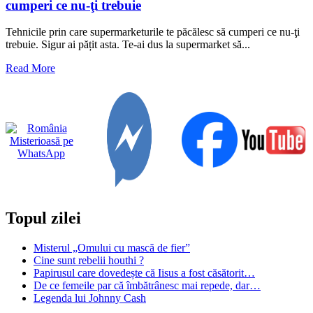
cumperi ce nu-ţi trebuie
Tehnicile prin care supermarketurile te păcălesc să cumperi ce nu-ţi
trebuie. Sigur ai pățit asta. Te-ai dus la supermarket să...
Read
Read More
more
about
Tehnicile
prin
care
supermarketurile
te
păcălesc
să
cumperi
ce
Topul zilei
nu-
ţi
trebuie
Misterul „Omului cu mască de fier”
Cine sunt rebelii houthi ?
Papirusul care dovedește că Iisus a fost căsătorit…
De ce femeile par că îmbătrânesc mai repede, dar…
Legenda lui Johnny Cash