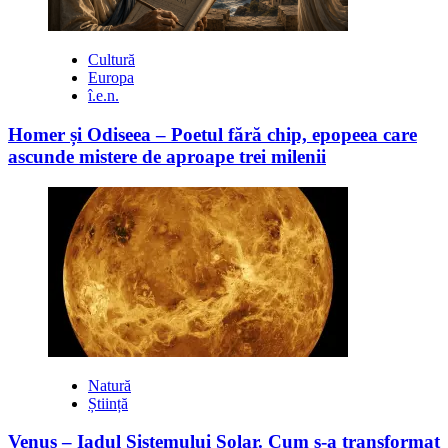
Cultură
Europa
î.e.n.
Homer și Odiseea – Poetul fără chip, epopeea care
ascunde mistere de aproape trei milenii
Natură
Știință
Venus – Iadul Sistemului Solar. Cum s-a transformat