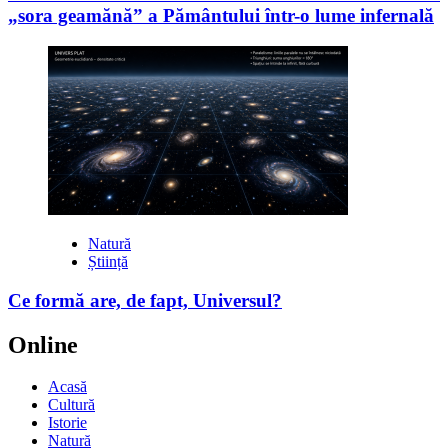
„sora geamănă” a Pământului într-o lume infernală
Natură
Știință
Ce formă are, de fapt, Universul?
Online
Acasă
Cultură
Istorie
Natură