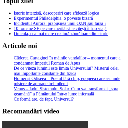
Topul zilei
Istorie interzisă, descoperiri care sfidează logica
Experimentul Philadelphia, o poveste bizară
Incidentul Aurora: prăbușirea unui OZN sau farsă ?
10 romane SF pe care merită să le citești într-o viață
Dracula, cea mai mare creatură zburătoare din istorie
Articole noi
Căderea Cartaginei în mâinile vandalilor – momentul care a
condamnat Imperiul Roman de Apus
De ce viteza luminii este limita Universului? Misterul celei
mai importante constante din fizică
Homer și Odiseea – Poetul fără chip, epopeea care ascunde
mistere de aproape trei milenii
Venus – Iadul Sistemului Solar. Cum s-a transformat „sora
geamănă” a Pământului într-o lume infernală
Ce formă are, de fapt, Universul?
Recomandări video