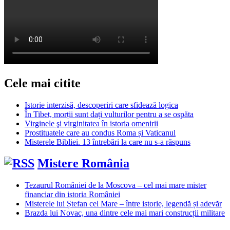
Cele mai citite
Istorie interzisă, descoperiri care sfidează logica
În Tibet, morții sunt dați vulturilor pentru a se ospăta
Virginele şi virginitatea în istoria omenirii
Prostituatele care au condus Roma și Vaticanul
Misterele Bibliei. 13 întrebări la care nu s-a răspuns
Mistere România
Tezaurul României de la Moscova – cel mai mare mister
financiar din istoria României
Misterele lui Ștefan cel Mare – între istorie, legendă și adevăr
Brazda lui Novac, una dintre cele mai mari construcții militare