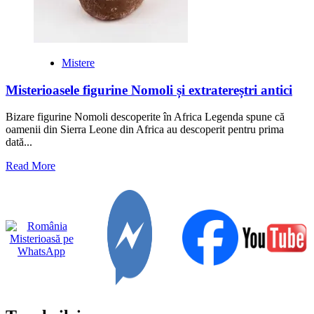
Mistere
Misterioasele figurine Nomoli și extratereștri antici
Bizare figurine Nomoli descoperite în Africa Legenda spune că
oamenii din Sierra Leone din Africa au descoperit pentru prima
dată...
Read
Read More
more
about
Misterioasele
figurine
Nomoli
și
extratereștri
antici