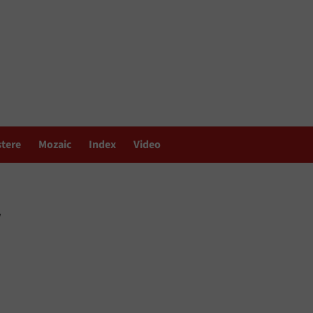
stere
Mozaic
Index
Video
r