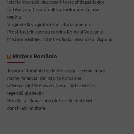
Istorie interzisă, descoperiri care sfidează logica
În Tibet, morții sunt dați vulturilor pentru a se
ospăta
Virginele şi virginitatea în istoria omenirii
Prostituatele care au condus Roma și Vaticanul
Misterele Bibliei. 13 întrebări la care nu s-a răspuns
Mistere România
Tezaurul României de la Moscova – cel mai mare
mister financiar din istoria României
Misterele lui Ștefan cel Mare – între istorie,
legendă și adevăr
Brazda lui Novac, una dintre cele mai mari
construcții militare