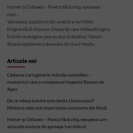
Homer și Odiseea – Poetul fără chip, epopeea
care…
Vârcolacii, luptătorii din umbră ai lui Hitler
Enigme fără răspuns: Dispariții care sfidează logica
Erorile strategice care au dus la declinul Yahoo!
Strania epidemie a dansului din Evul Mediu
Articole noi
Căderea Cartaginei în mâinile vandalilor –
momentul care a condamnat Imperiul Roman de
Apus
De ce viteza luminii este limita Universului?
Misterul celei mai importante constante din fizică
Homer și Odiseea – Poetul fără chip, epopeea care
ascunde mistere de aproape trei milenii