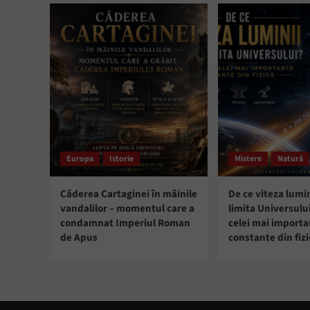
Europa
Istorie
Mistere
Natură
Căderea Cartaginei în mâinile
De ce viteza lumin
vandalilor – momentul care a
limita Universulu
condamnat Imperiul Roman
celei mai import
de Apus
constante din fizi