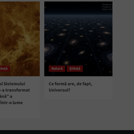
iință
Natură
Știință
ul Sistemului
Ce formă are, de fapt,
s-a transformat
Universul?
ănă” a
într-o lume