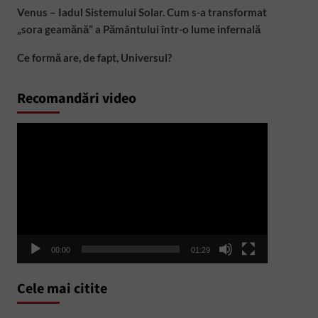
Venus – Iadul Sistemului Solar. Cum s-a transformat
„sora geamănă” a Pământului într-o lume infernală
Ce formă are, de fapt, Universul?
Recomandări video
Player
video
00:00
01:29
Cele mai citite