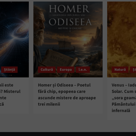
Știință
Cultură
Europa
î.e.n.
Natură
Șt
ii este
Homer și Odiseea – Poetul
Venus – Iad
i? Misterul
fără chip, epopeea care
Solar. Cum 
ante
ascunde mistere de aproape
„sora geam
că
trei milenii
Pământului 
infernală