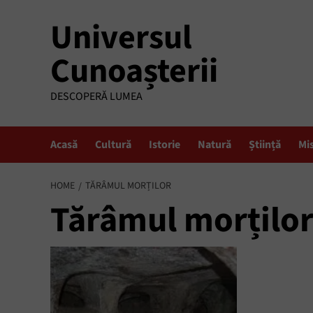
Skip
Universul
to
content
Cunoașterii
DESCOPERĂ LUMEA
Acasă
Cultură
Istorie
Natură
Știință
Mi
HOME
TĂRÂMUL MORȚILOR
Tărâmul morțilo