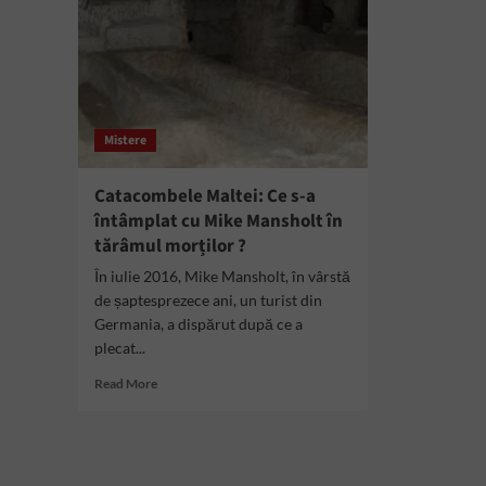
Mistere
Catacombele Maltei: Ce s-a
întâmplat cu Mike Mansholt în
tărâmul morților ?
În iulie 2016, Mike Mansholt, în vârstă
de șaptesprezece ani, un turist din
Germania, a dispărut după ce a
plecat...
Read
Read More
more
about
Catacombele
Maltei:
Ce