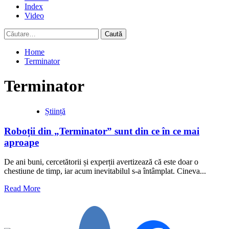
Index
Video
Caută
după:
Home
Terminator
Terminator
Știință
Roboții din „Terminator” sunt din ce în ce mai
aproape
De ani buni, cercetătorii și experții avertizează că este doar o
chestiune de timp, iar acum inevitabilul s-a întâmplat. Cineva...
Read
Read More
more
about
Roboții
din