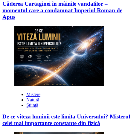
Căderea Cartaginei în mâinile vandalilor –
momentul care a condamnat Imperiul Roman de
Apus
Mistere
Natură
Știință
De ce viteza luminii este limita Universului? Misterul
celei mai importante constante din fizică