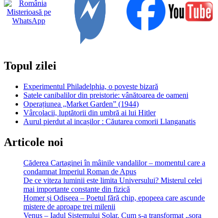
„Terminator”
sunt
din
ce
în
ce
mai
Topul zilei
aproape
Experimentul Philadelphia, o poveste bizară
Satele canibalilor din preistorie: vânătoarea de oameni
Operațiunea „Market Garden” (1944)
Vârcolacii, luptătorii din umbră ai lui Hitler
Aurul pierdut al incașilor : Căutarea comorii Llanganatis
Articole noi
Căderea Cartaginei în mâinile vandalilor – momentul care a
condamnat Imperiul Roman de Apus
De ce viteza luminii este limita Universului? Misterul celei
mai importante constante din fizică
Homer și Odiseea – Poetul fără chip, epopeea care ascunde
mistere de aproape trei milenii
Venus – Iadul Sistemului Solar. Cum s-a transformat „sora