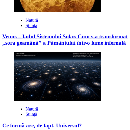
Natură
Știință
Venus – Iadul Sistemului Solar. Cum s-a transformat
„sora geamănă” a Pământului într-o lume infernală
Natură
Știință
Ce formă are, de fapt, Universul?