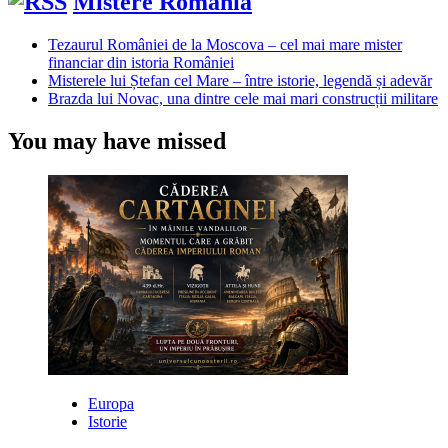
Mistere România
Tezaurul României de la Moscova – cel mai mare mister
financiar din istoria României
Misterele lui Ștefan cel Mare – între istorie, legendă și adevăr
Brazda lui Novac, una dintre cele mai mari construcții militare
You may have missed
Europa
Istorie