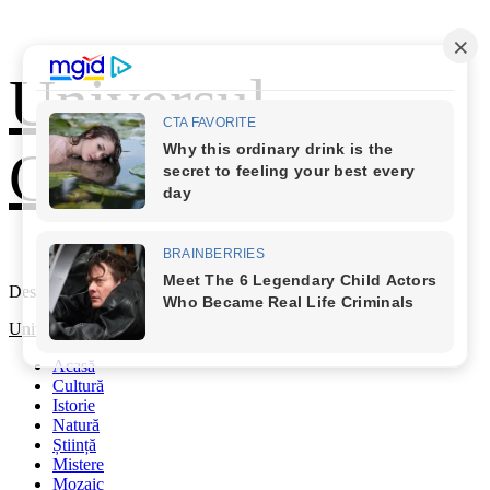
Skip
Universul
to
content
Cunoașterii
Descoperă Lumea
Primary
Universul Cunoașterii
Menu
Acasă
Cultură
Istorie
Natură
Știință
Mistere
Mozaic