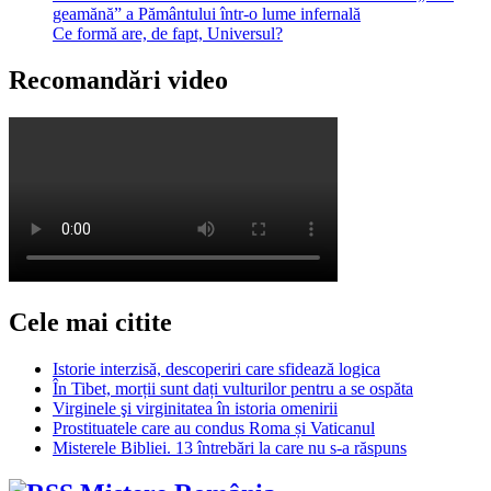
geamănă” a Pământului într-o lume infernală
Ce formă are, de fapt, Universul?
Recomandări video
Cele mai citite
Istorie interzisă, descoperiri care sfidează logica
În Tibet, morții sunt dați vulturilor pentru a se ospăta
Virginele şi virginitatea în istoria omenirii
Prostituatele care au condus Roma și Vaticanul
Misterele Bibliei. 13 întrebări la care nu s-a răspuns