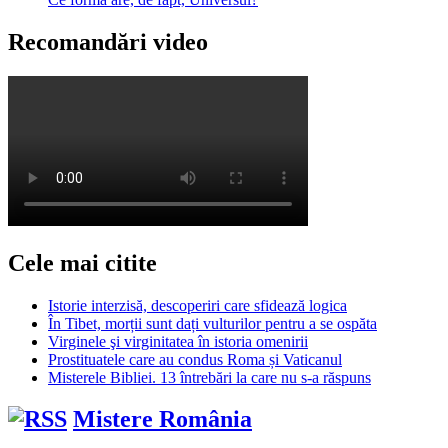
Recomandări video
Cele mai citite
Istorie interzisă, descoperiri care sfidează logica
În Tibet, morții sunt dați vulturilor pentru a se ospăta
Virginele şi virginitatea în istoria omenirii
Prostituatele care au condus Roma și Vaticanul
Misterele Bibliei. 13 întrebări la care nu s-a răspuns
Mistere România