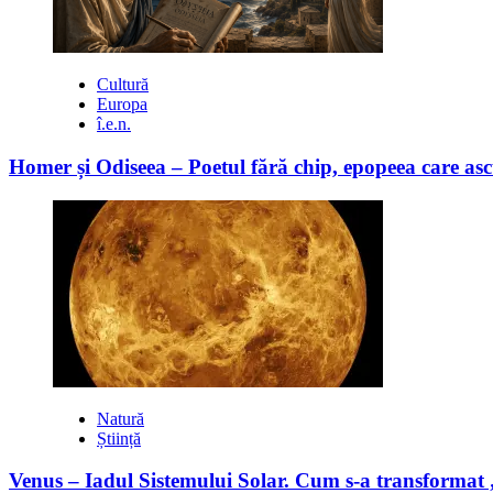
Cultură
Europa
î.e.n.
Homer și Odiseea – Poetul fără chip, epopeea care asc
Natură
Știință
Venus – Iadul Sistemului Solar. Cum s-a transformat