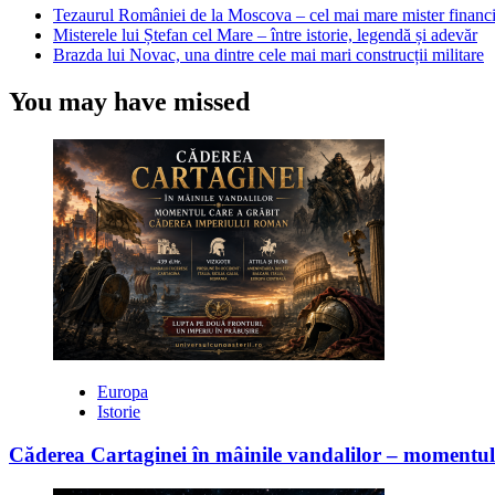
Tezaurul României de la Moscova – cel mai mare mister financi
Misterele lui Ștefan cel Mare – între istorie, legendă și adevăr
Brazda lui Novac, una dintre cele mai mari construcții militare
You may have missed
Europa
Istorie
Căderea Cartaginei în mâinile vandalilor – moment