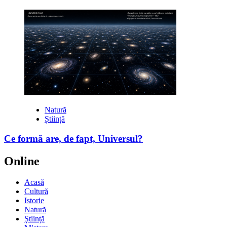
Natură
Știință
Ce formă are, de fapt, Universul?
Online
Acasă
Cultură
Istorie
Natură
Știință