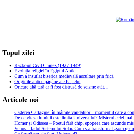
Blestemul
lui
Timur
Lenk
asupra
Uniunii
Sovietice
Topul zilei
Războiul Civil Chinez (1927-1949)
Evoluția religiei în Egiptul Antic
Cum a insuflat biserica medievală ascultare prin frică
Originile antice păgâne ale Paștelui
Oricare altă țară ar fi fost distrusă de seisme atât…
Articole noi
Căderea Cartaginei în mâinile vandalilor – momentul care a 
De ce viteza luminii este limita Universului? Misterul celei mai 
Homer și Odiseea – Poetul fără chip, epopeea care ascunde mist
Venus – Iadul Sistemului Solar. Cum s-a transformat „sora geam
Ce formă are, de fapt, Universul?