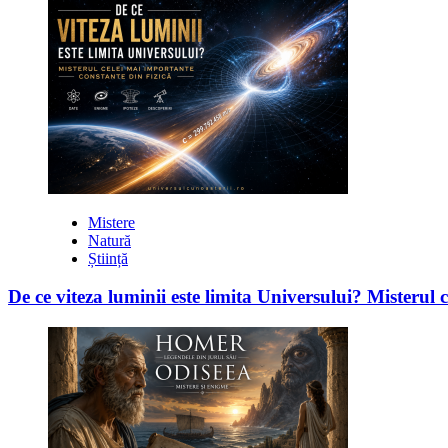
Mistere
Natură
Știință
De ce viteza luminii este limita Universului? Misterul 