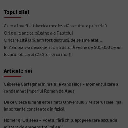
cu
autori
Topul zilei
necunoscuţi
Cum a insuflat biserica medievală ascultare prin frică
Originile antice păgâne ale Paștelui
Oricare altă țară ar fi fost distrusă de seisme atât…
În Zambia s-a descoperit o structură veche de 500.000 de ani
Bizarul obicei al căsătoriei cu morții
Articole noi
Căderea Cartaginei în mâinile vandalilor – momentul care a
condamnat Imperiul Roman de Apus
De ce viteza luminii este limita Universului? Misterul celei mai
importante constante din fizică
Homer și Odiseea – Poetul fără chip, epopeea care ascunde
mistere de aproape trei milenii