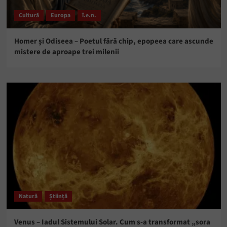
Cultură
Europa
î.e.n.
Homer și Odiseea – Poetul fără chip, epopeea care ascunde
mistere de aproape trei milenii
Natură
Știință
Venus – Iadul Sistemului Solar. Cum s-a transformat „sora