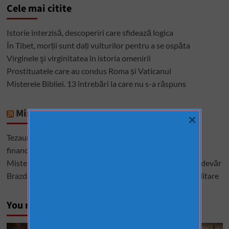
Cele mai citite
Istorie interzisă, descoperiri care sfidează logica
În Tibet, morții sunt dați vulturilor pentru a se ospăta
Virginele şi virginitatea în istoria omenirii
Prostituatele care au condus Roma și Vaticanul
Misterele Bibliei. 13 întrebări la care nu s-a răspuns
Mistere România
×
Tezaurul României de la Moscova – cel mai mare mister
financiar din istoria României
Misterele lui Ștefan cel Mare – între istorie, legendă și adevăr
Brazda lui Novac, una dintre cele mai mari construcții militare
You may have missed