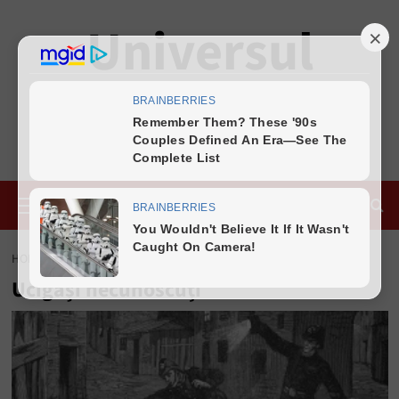
Skip
Universul
to
content
Cunoașterii
DESCOPERĂ LUMEA
Primary
Menu
HOME
UCIGAȘI NECUNOSCUȚI
Ucigași necunoscuți