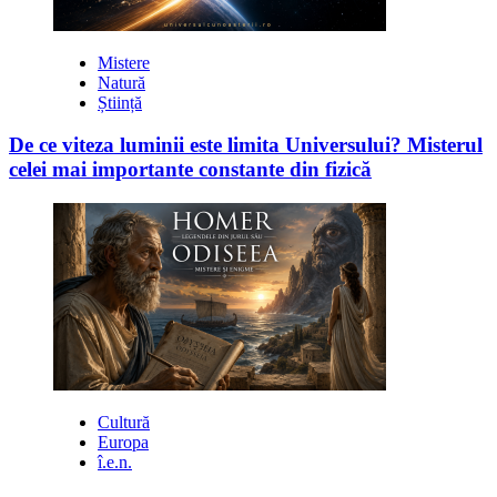
Mistere
Natură
Știință
De ce viteza luminii este limita Universului? Misterul
celei mai importante constante din fizică
Cultură
Europa
î.e.n.