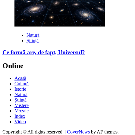
Natură
Știință
Ce formă are, de fapt, Universul?
Online
Acasă
Cultură
Istorie
Natură
Știință
Mistere
Mozaic
Index
Video
Copyright © All rights reserved.
|
CoverNews
by AF themes.