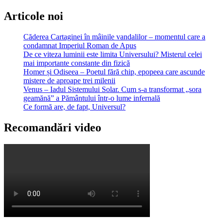
Articole noi
Căderea Cartaginei în mâinile vandalilor – momentul care a
condamnat Imperiul Roman de Apus
De ce viteza luminii este limita Universului? Misterul celei
mai importante constante din fizică
Homer și Odiseea – Poetul fără chip, epopeea care ascunde
mistere de aproape trei milenii
Venus – Iadul Sistemului Solar. Cum s-a transformat „sora
geamănă” a Pământului într-o lume infernală
Ce formă are, de fapt, Universul?
Recomandări video