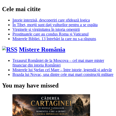
Cele mai citite
Istorie interzisă, descoperiri care sfidează logica
În Tibet, morții sunt dați vulturilor pentru a se ospăta
Virginele şi virginitatea în istoria omenirii
Prostituatele care au condus Roma și Vaticanul
Misterele Bibliei. 13 întrebări la care nu s-a răspuns
Mistere România
Tezaurul României de la Moscova – cel mai mare mister
financiar din istoria României
Misterele lui Ștefan cel Mare – între istorie, legendă și adevăr
Brazda lui Novac, una dintre cele mai mari construcții militare
You may have missed