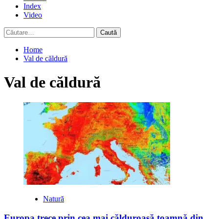
Index
Video
Caută
după:
Home
Val de căldură
Val de căldură
Natură
Europa trece prin cea mai călduroasă toamnă din