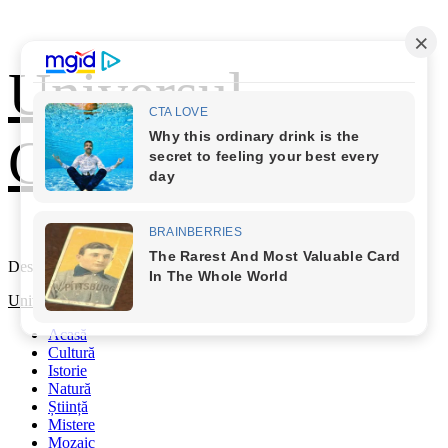
Skip
Universul
to
content
Cunoașterii
Descoperă Lumea
Primary
Universul Cunoașterii
Menu
Acasă
Cultură
Istorie
Natură
Știință
Mistere
Mozaic