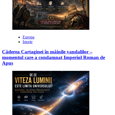
Europa
Istorie
Căderea Cartaginei în mâinile vandalilor –
momentul care a condamnat Imperiul Roman de
Apus