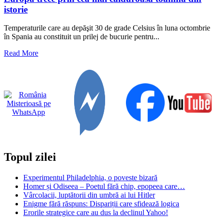
istorie
Temperaturile care au depăşit 30 de grade Celsius în luna octombrie
în Spania au constituit un prilej de bucurie pentru...
Read
Read More
more
about
Europa
trece
prin
cea
mai
călduroasă
toamnă
din
istorie
Topul zilei
Experimentul Philadelphia, o poveste bizară
Homer și Odiseea – Poetul fără chip, epopeea care…
Vârcolacii, luptătorii din umbră ai lui Hitler
Enigme fără răspuns: Dispariții care sfidează logica
Erorile strategice care au dus la declinul Yahoo!