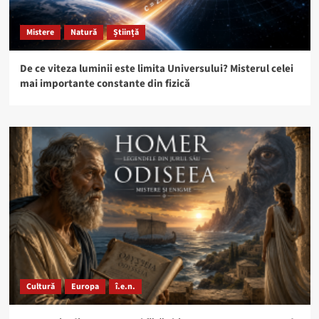
Mistere
Natură
Știință
De ce viteza luminii este limita Universului? Misterul celei
mai importante constante din fizică
Cultură
Europa
î.e.n.