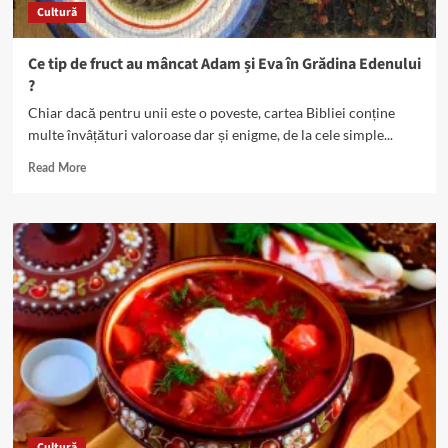
Cultură
existat
în
realitate
Ce tip de fruct au mâncat Adam și Eva în Grădina Edenului
?
Chiar dacă pentru unii este o poveste, cartea Bibliei conține
multe învâțături valoroase dar și enigme, de la cele simple...
Read
Read More
more
about
Ce
tip
de
fruct
au
mâncat
Adam
și
Eva
în
Grădina
Edenului
Cultură