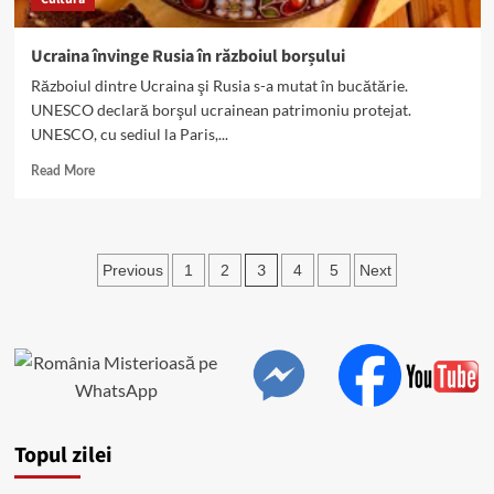
?
Ucraina învinge Rusia în războiul borșului
Războiul dintre Ucraina şi Rusia s-a mutat în bucătărie.
UNESCO declară borşul ucrainean patrimoniu protejat.
UNESCO, cu sediul la Paris,...
Read
Read More
more
about
Ucraina
învinge
Paginație
3
Previous
1
2
4
5
Next
Rusia
articole
în
războiul
borșului
Topul zilei