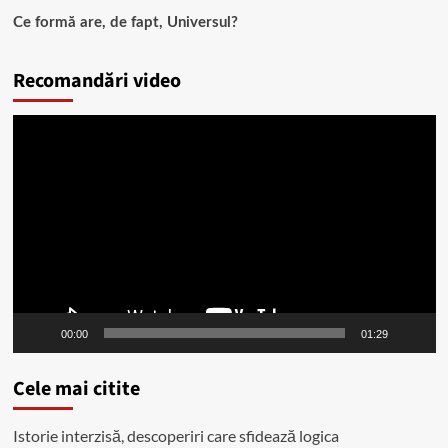
Ce formă are, de fapt, Universul?
Recomandări video
Player
video
00:00
01:29
Cele mai citite
Istorie interzisă, descoperiri care sfidează logica