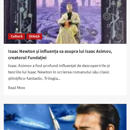
Cultură
Știință
Isaac Newton și influența sa asupra lui Isaac Asimov,
creatorul Fundației
Isaac Asimov a fost profund influențat de descoperirile și
teoriile lui Isaac Newton în scrierea romanului său clasic
științifico-fantastic, Trilogia...
Read
Read More
more
about
Isaac
Newton
și
influența
sa