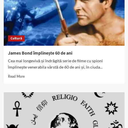
asupra
lui
Isaac
Asimov,
creatorul
Fundației
Cultură
James Bond împlinește 60 de ani
Cea mai longevivă și îndrăgită serie de filme cu spioni
împlinește venerabila vârstă de 60 de ani și, în ciuda...
Read
Read More
more
about
James
Bond
împlinește
60
de
ani