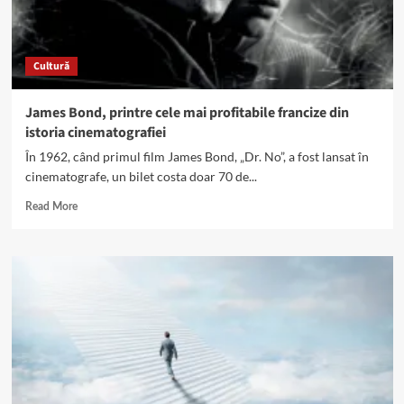
spânzurat
pentru
greşelile
Cultură
sale
James Bond, printre cele mai profitabile francize din
istoria cinematografiei
În 1962, când primul film James Bond, „Dr. No”, a fost lansat în
cinematografe, un bilet costa doar 70 de...
Read
Read More
more
about
James
Bond,
printre
cele
mai
profitabile
francize
din
istoria