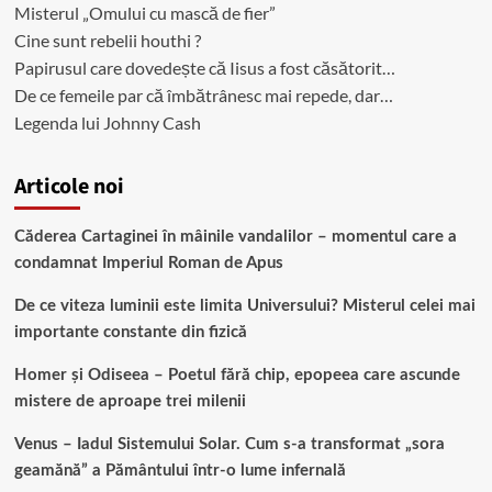
Misterul „Omului cu mască de fier”
Cine sunt rebelii houthi ?
Papirusul care dovedește că Iisus a fost căsătorit…
De ce femeile par că îmbătrânesc mai repede, dar…
Legenda lui Johnny Cash
Articole noi
Căderea Cartaginei în mâinile vandalilor – momentul care a
condamnat Imperiul Roman de Apus
De ce viteza luminii este limita Universului? Misterul celei mai
importante constante din fizică
Homer și Odiseea – Poetul fără chip, epopeea care ascunde
mistere de aproape trei milenii
Venus – Iadul Sistemului Solar. Cum s-a transformat „sora
geamănă” a Pământului într-o lume infernală