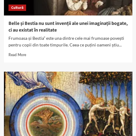
Cultură
Belle și Bestia nu sunt invenții ale unei imaginații bogate,
ci au existat în realitate
Frumoasa și Bestia” este una dintre cele mai frumoase povești
pentru copii din toate timpurile. Ceea ce puțini oameni știu...
Read
Read More
more
about
Belle
și
Bestia
nu
sunt
invenții
ale
unei
imaginații
bogate,
ci
au