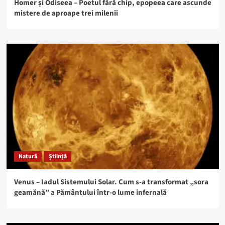
Homer și Odiseea – Poetul fără chip, epopeea care ascunde
mistere de aproape trei milenii
Natură
Știință
Venus – Iadul Sistemului Solar. Cum s-a transformat „sora
geamănă” a Pământului într-o lume infernală