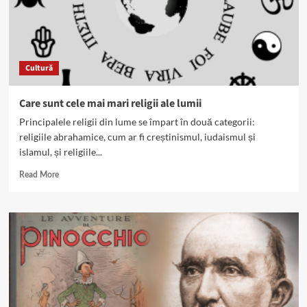
Cultură
Care sunt cele mai mari religii ale lumii
Principalele religii din lume se împart în două categorii:
religiile abrahamice, cum ar fi creștinismul, iudaismul și
islamul, și religiile...
Read
Read More
more
about
Care
sunt
cele
mai
mari
religii
ale
lumii