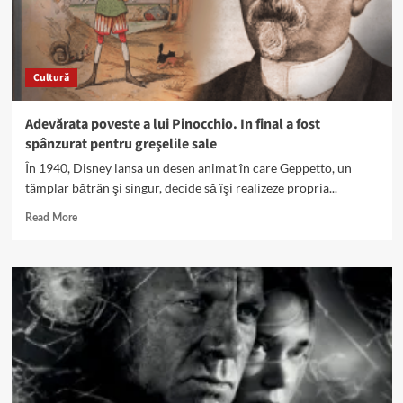
Cultură
Adevărata poveste a lui Pinocchio. In final a fost
spânzurat pentru greşelile sale
În 1940, Disney lansa un desen animat în care Geppetto, un
tâmplar bătrân şi singur, decide să îşi realizeze propria...
Read
Read More
more
about
Adevărata
poveste
a
lui
Pinocchio.
In
final
a
fost