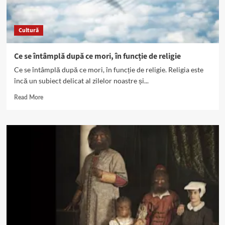
cinematografiei
Cultură
Ce se întâmplă după ce mori, în funcție de religie
Ce se întâmplă după ce mori, în funcție de religie. Religia este
încă un subiect delicat al zilelor noastre și...
Read
Read More
more
about
Ce
se
întâmplă
după
ce
mori,
în
funcție
de
religie