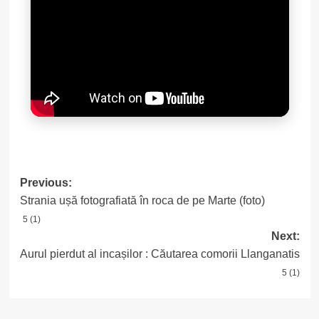
Post
Previous:
Strania ușă fotografiată în roca de pe Marte (foto)
navigation
5 (1)
Next:
Aurul pierdut al incașilor : Căutarea comorii Llanganatis
5 (1)