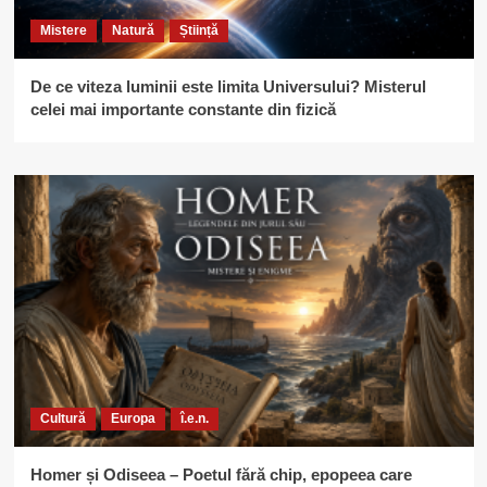
Mistere
Natură
Știință
De ce viteza luminii este limita Universului? Misterul
celei mai importante constante din fizică
Cultură
Europa
î.e.n.
Homer și Odiseea – Poetul fără chip, epopeea care