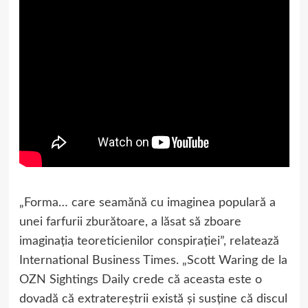
„Forma… care seamănă cu imaginea populară a
unei farfurii zburătoare, a lăsat să zboare
imaginația teoreticienilor conspirației”, relatează
International Business Times. „Scott Waring de la
OZN Sightings Daily crede că aceasta este o
dovadă că extratereștrii există și susține că discul