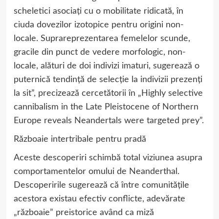
scheletici asociați cu o mobilitate ridicată, în
ciuda dovezilor izotopice pentru origini non-
locale. Suprareprezentarea femelelor scunde,
gracile din punct de vedere morfologic, non-
locale, alături de doi indivizi imaturi, sugerează o
puternică tendință de selecție la indivizii prezenți
la sit”, precizează cercetătorii în „Highly selective
cannibalism in the Late Pleistocene of Northern
Europe reveals Neandertals were targeted prey”.
Războaie intertribale pentru pradă
Aceste descoperiri schimbă total viziunea asupra
comportamentelor omului de Neanderthal.
Descoperirile sugerează că între comunitățile
acestora existau efectiv conflicte, adevărate
„războaie” preistorice având ca miză