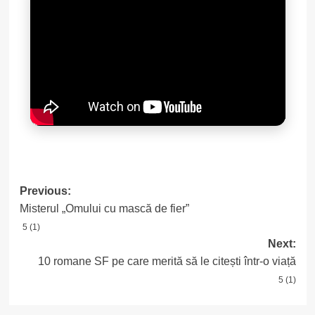
Post
Previous:
Misterul „Omului cu mască de fier”
navigation
5 (1)
Next:
10 romane SF pe care merită să le citești într-o viață
5 (1)