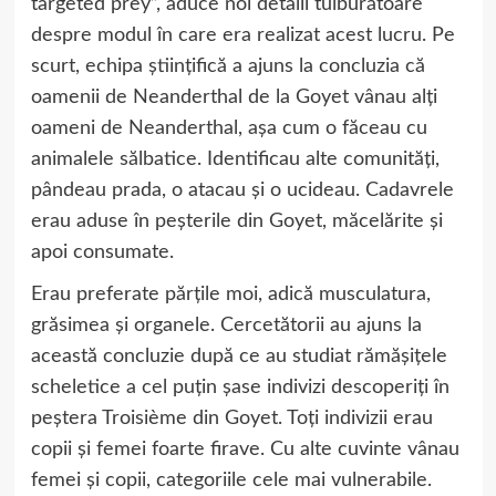
targeted prey”, aduce noi detalii tulburătoare
despre modul în care era realizat acest lucru. Pe
scurt, echipa științifică a ajuns la concluzia că
oamenii de Neanderthal de la Goyet vânau alți
oameni de Neanderthal, așa cum o făceau cu
animalele sălbatice. Identificau alte comunități,
pândeau prada, o atacau și o ucideau. Cadavrele
erau aduse în peșterile din Goyet, măcelărite și
apoi consumate.
Erau preferate părțile moi, adică musculatura,
grăsimea și organele. Cercetătorii au ajuns la
această concluzie după ce au studiat rămășițele
scheletice a cel puțin șase indivizi descoperiți în
peștera Troisième din Goyet. Toți indivizii erau
copii și femei foarte firave. Cu alte cuvinte vânau
femei și copii, categoriile cele mai vulnerabile.