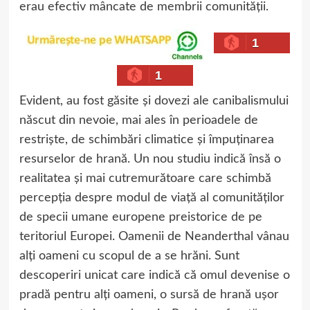
erau efectiv mâncate de membrii comunității.
1
1
Evident, au fost găsite și dovezi ale canibalismului
născut din nevoie, mai ales în perioadele de
restriște, de schimbări climatice și împuținarea
resurselor de hrană. Un nou studiu indică însă o
realitatea și mai cutremurătoare care schimbă
percepția despre modul de viață al comunităților
de specii umane europene preistorice de pe
teritoriul Europei. Oamenii de Neanderthal vânau
alți oameni cu scopul de a se hrăni. Sunt
descoperiri unicat care indică că omul devenise o
pradă pentru alți oameni, o sursă de hrană ușor