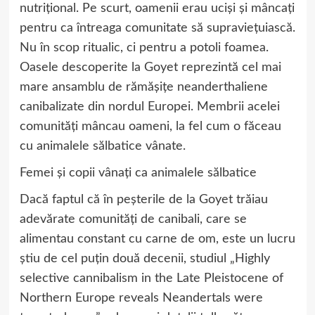
nutrițional. Pe scurt, oamenii erau uciși și mâncați
pentru ca întreaga comunitate să supraviețuiască.
Nu în scop ritualic, ci pentru a potoli foamea.
Oasele descoperite la Goyet reprezintă cel mai
mare ansamblu de rămășițe neanderthaliene
canibalizate din nordul Europei. Membrii acelei
comunități mâncau oameni, la fel cum o făceau
cu animalele sălbatice vânate.
Femei și copii vânați ca animalele sălbatice
Dacă faptul că în peșterile de la Goyet trăiau
adevărate comunități de canibali, care se
alimentau constant cu carne de om, este un lucru
știu de cel puțin două decenii, studiul „Highly
selective cannibalism in the Late Pleistocene of
Northern Europe reveals Neandertals were