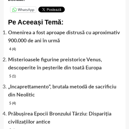
WhatsApp
Pe Aceeași Temă:
Omenirea a fost aproape distrusă cu aproximativ
900.000 de ani în urmă
4 (4)
Misterioasele figurine preistorice Venus,
descoperite în peșterile din toată Europa
5 (1)
„Incaprettamento”, brutala metodă de sacrificiu
din Neolitic
5 (4)
Prăbușirea Epocii Bronzului Târziu: Dispariția
civilizațiilor antice