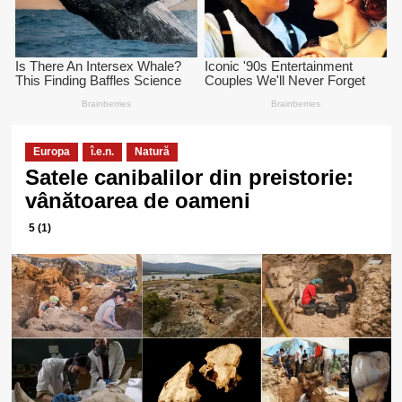
Europa
î.e.n.
Natură
Satele canibalilor din preistorie:
vânătoarea de oameni
5 (1)