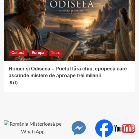
Cultură
Europa
î.e.n.
Homer și Odiseea – Poetul fără chip, epopeea care
ascunde mistere de aproape trei milenii
5 (1)