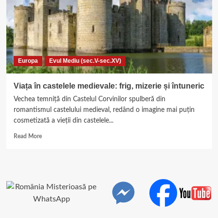
Europa
Evul Mediu (sec.V-sec.XV)
Viața în castelele medievale: frig, mizerie și întuneric
Vechea temniță din Castelul Corvinilor spulberă din
romantismul castelului medieval, redând o imagine mai puțin
cosmetizată a vieții din castelele...
Read
Read More
more
about
Viața
în
castelele
medievale:
frig,
mizerie