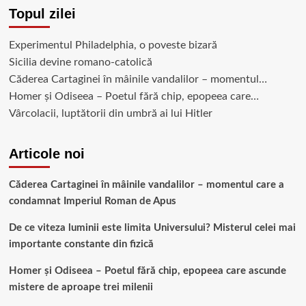
și
Topul zilei
întuneric
Experimentul Philadelphia, o poveste bizară
Sicilia devine romano-catolică
Căderea Cartaginei în mâinile vandalilor – momentul…
Homer și Odiseea – Poetul fără chip, epopeea care…
Vârcolacii, luptătorii din umbră ai lui Hitler
Articole noi
Căderea Cartaginei în mâinile vandalilor – momentul care a
condamnat Imperiul Roman de Apus
De ce viteza luminii este limita Universului? Misterul celei mai
importante constante din fizică
Homer și Odiseea – Poetul fără chip, epopeea care ascunde
mistere de aproape trei milenii