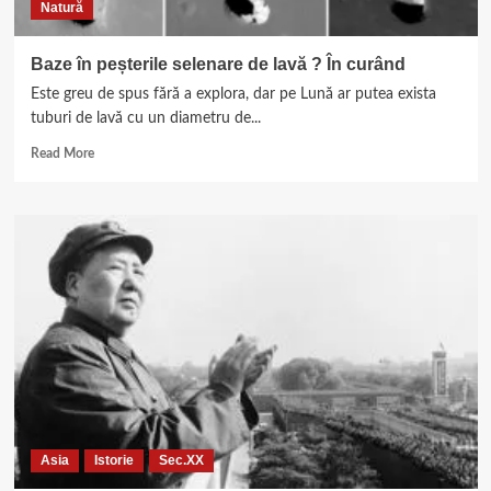
Natură
Baze în peșterile selenare de lavă ? În curând
Este greu de spus fără a explora, dar pe Lună ar putea exista
tuburi de lavă cu un diametru de...
Read
Read More
more
about
Baze
în
peșterile
selenare
de
lavă
?
În
curând
Asia
Istorie
Sec.XX