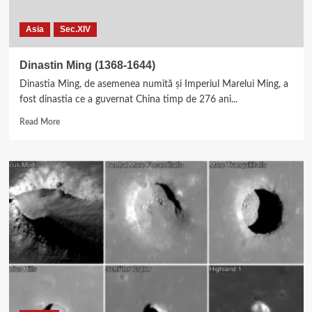
Asia
Sec.XIV
Dinastin Ming (1368-1644)
Dinastia Ming, de asemenea numită și Imperiul Marelui Ming, a
fost dinastia ce a guvernat China timp de 276 ani...
Read
Read More
more
about
Dinastin
Ming
(1368-
1644)