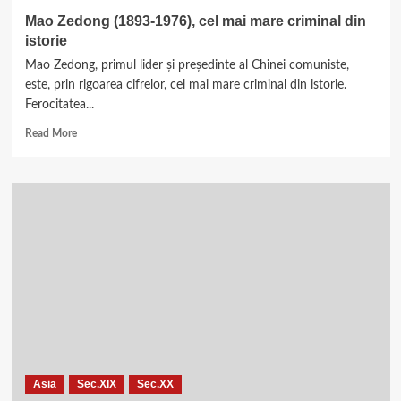
Mao Zedong (1893-1976), cel mai mare criminal din
istorie
Mao Zedong, primul lider și președinte al Chinei comuniste,
este, prin rigoarea cifrelor, cel mai mare criminal din istorie.
Ferocitatea...
Read
Read More
more
about
Mao
Zedong
(1893-
1976),
cel
mai
mare
criminal
din
istorie
Asia
Sec.XIX
Sec.XX