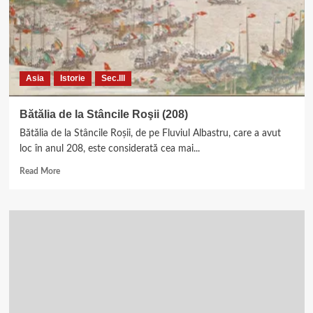
Asia
Istorie
Sec.III
Bătălia de la Stâncile Roşii (208)
Bătălia de la Stâncile Roşii, de pe Fluviul Albastru, care a avut
loc în anul 208, este considerată cea mai...
Read
Read More
more
about
Bătălia
de
la
Stâncile
Roşii
(208)