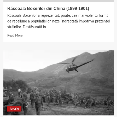
Răscoala Boxerilor din China (1899-1901)
Răscoala Boxerilor a reprezentat, poate, cea mai violentă formă
de rebeliune a populaţiei chineze, îndreptată împotriva prezenţei
străinilor. Desfăşurată în...
Read
Read More
more
about
Răscoala
Boxerilor
din
China
(1899-
1901)
Istorie