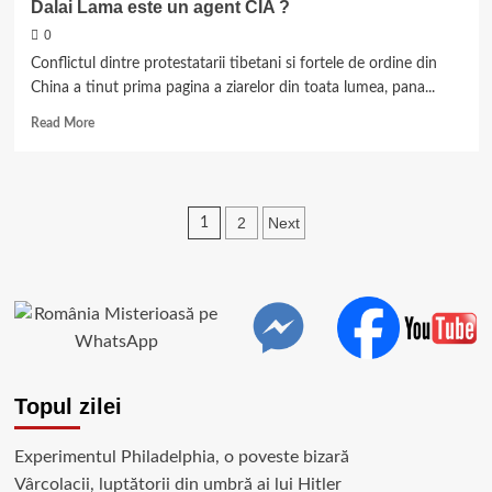
Dalai Lama este un agent CIA ?
0
Conflictul dintre protestatarii tibetani si fortele de ordine din
China a tinut prima pagina a ziarelor din toata lumea, pana...
Read
Read More
more
about
Dalai
Lama
Paginație
2
Next
1
este
un
articole
agent
CIA
?
Topul zilei
Experimentul Philadelphia, o poveste bizară
Vârcolacii, luptătorii din umbră ai lui Hitler