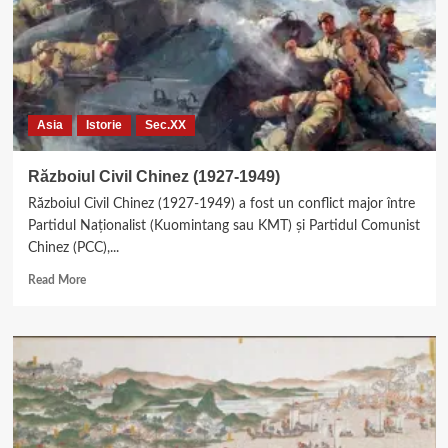
Asia
Istorie
Sec.XX
Războiul Civil Chinez (1927-1949)
Războiul Civil Chinez (1927-1949) a fost un conflict major între
Partidul Naționalist (Kuomintang sau KMT) și Partidul Comunist
Chinez (PCC),...
Read
Read More
more
about
Războiul
Civil
Chinez
(1927-
1949)