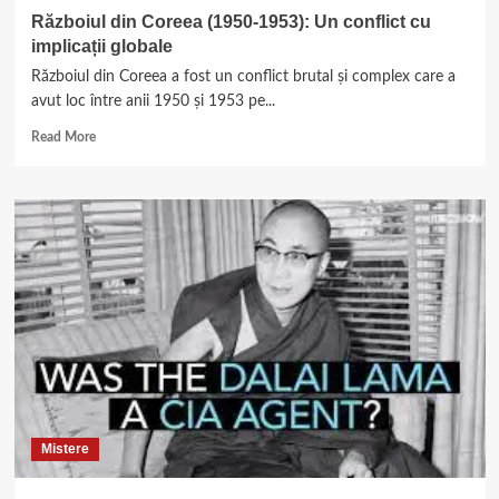
Războiul din Coreea (1950-1953): Un conflict cu
implicații globale
Războiul din Coreea a fost un conflict brutal și complex care a
avut loc între anii 1950 și 1953 pe...
Read
Read More
more
about
Războiul
din
Coreea
(1950-
1953):
Un
conflict
cu
implicații
globale
Mistere