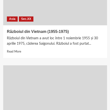
Asia
Sec.XX
Războiul din Vietnam (1955-1975)
Războiul din Vietnam a avut loc între 1 noiembrie 1955 și 30
aprilie 1975, căderea Saigonului. Războiul a fost purtat...
Read
Read More
more
about
Războiul
din
Vietnam
(1955-
1975)