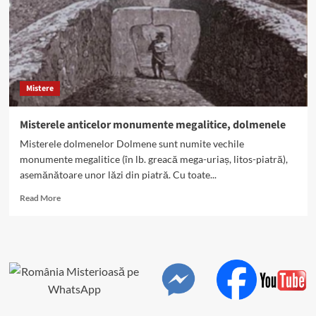
Mistere
Misterele anticelor monumente megalitice, dolmenele
Misterele dolmenelor Dolmene sunt numite vechile
monumente megalitice (în lb. greacă mega-uriaș, litos-piatră),
asemănătoare unor lăzi din piatră. Cu toate...
Read
Read More
more
about
Misterele
anticelor
monumente
megalitice,
dolmenele