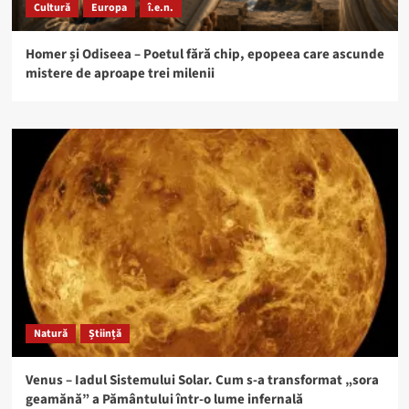
Cultură
Europa
î.e.n.
Homer și Odiseea – Poetul fără chip, epopeea care ascunde
mistere de aproape trei milenii
Natură
Știință
Venus – Iadul Sistemului Solar. Cum s-a transformat „sora
geamănă” a Pământului într-o lume infernală