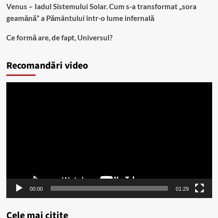
Venus – Iadul Sistemului Solar. Cum s-a transformat „sora
geamănă” a Pământului într-o lume infernală
Ce formă are, de fapt, Universul?
Recomandări video
Player
video
00:00
01:29
Cele mai citite